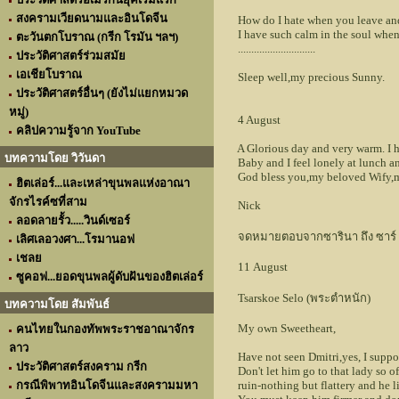
สงครามเวียดนามและอินโดจีน
How do I hate when you leave and t
I have such calm in the soul when y
ตะวันตกโบราณ (กรีก โรมัน ฯลฯ)
.............................
ประวัติศาสตร์ร่วมสมัย
เอเชียโบราณ
Sleep well,my precious Sunny.
ประวัติศาสตร์อื่นๆ (ยังไม่แยกหมวด
หมู่)
4 August
คลิปความรู้จาก YouTube
A Glorious day and very warm. I ho
บทความโดย วิวันดา
Baby and I feel lonely at lunch and
God bless you,my beloved Wify,my T
ฮิตเล่อร์...และเหล่าขุนพลแห่งอาณา
จักรไรค์ซที่สาม
Nick
ลอดลายรั้ว.....วินด์เซอร์
จดหมายตอบจากซารินา ถึง ซาร์ (อ
เลิศเลอวงศา...โรมานอฟ
เชลย
11 August
ซูคอฟ...ยอดขุนพลผู้ดับฝันของฮิตเล่อร์
Tsarskoe Selo (พระตำหนัก)
บทความโดย สัมพันธ์
My own Sweetheart,
คนไทยในกองทัพพระราชอาณาจักร
ลาว
Have not seen Dmitri,yes, I suppose 
ประวัติศาสตร์สงคราม กรีก
Don't let him go to that lady so of
กรณีพิพาทอินโดจีนและสงครามมหา
ruin-nothing but flattery and he li