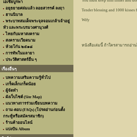
You must keep him firmer and don't 
เอเชียบูรพา
อยุธยายศล่มแล้ว ลอยสวรรค์ ลงฤา
Tender blessing and 1000 kisses f
ฮานนิบาล
Wify
พระบาทสมเด็จพระจุลจอมเกล้าเจ้าอยู่
หัว และพระบรมวงศานุวงศ์
ไทยกับมหาสงคราม
สงครามเวียดนาม
หนังสือเล่มนี้ ถ้าใครสามารถอ่านไ
ห้วยโก๋น ๒๕๑๘
การทัพในมลายา
ประวัติศาสตร์อื่น ๆ
เรื่องอื่นๆ
บทความเสริมความรู้ทั่วไป
เกร็ดเล็กเกร็ดน้อย
ผู้จัดทำ
ผังเว็บไซต์ (Site Map)
แนวทางการร่วมเขียนบทความ
ถาม-ตอบ (FAQs) (โปรดอ่านก่อนตั้ง
กระทู้หรือสมัครสมาชิก)
ร้านค้าออนไลน์
แบ่งปัน Album