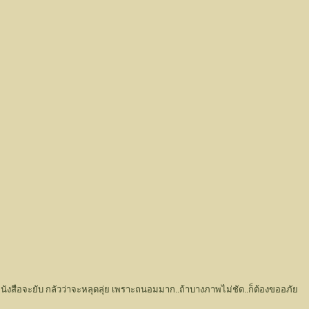
ังสือจะยับ กลัวว่าจะหลุดลุ่ย เพราะถนอมมาก..ถ้าบางภาพไม่ชัด..ก็ต้องขออภัย