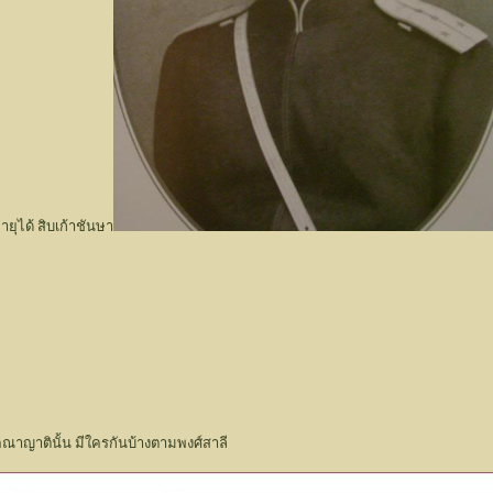
ุได้ สิบเก้าชันษา
คณาญาตินั้น มีใครกันบ้างตามพงศ์สาลี