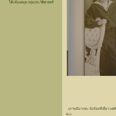
โต๊ะห้องสมุด กลุ่มประวัติศาสตร์
(ภาพมีมากค่ะ นับร้อยทีเดียว แต่ต
ค่ะ)