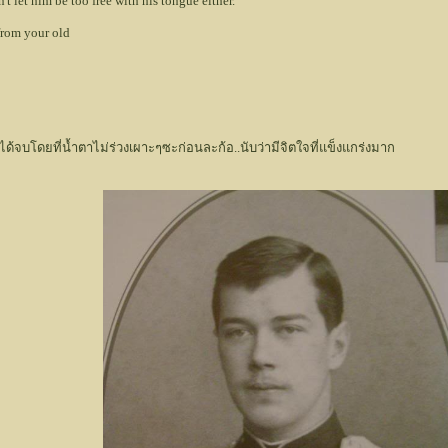
let him be too free with his tongue either.
rom your old
ด้จบโดยที่น้ำตาไม่ร่วงเผาะๆซะก่อนละก้อ..นับว่ามีจิตใจที่แข็งแกร่งมาก