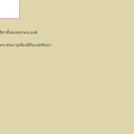
ธิดาทั้งหมดหกพระองค์
ยพระชนมายุเพียงยี่สิบแปดชันษา