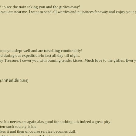
o see the train taking you and the girlies away!
ou are near me. I want to send all worries and nuisances far away and enjoy your p
pe you slept well and are travelling comfortably!
 during our expedition-in fact all day till night.
reasure. I cover you with burning tender kisses. Much love to the girlies. Ever 
าทิตย์เดียวเอง)
his nerves are again,alas,good for nothing, it's indeed a great pity.
ten-such society is his
kes it and then of course service becomes dull.