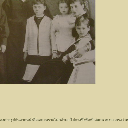
้องถ่ายรูปกันจากหนังสือเลย เพราะไม่กล้าเอาไปกางขึงพืดทำสแกน เพราะเกรงว่าหน