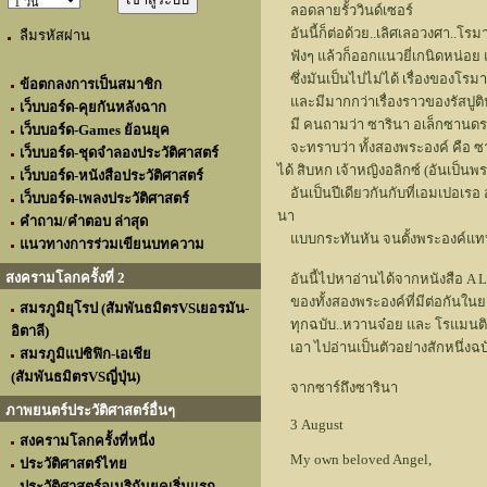
ลอดลายรั้ววินด์เซอร์
อันนี้ก็ต่อด้วย..เลิศเลอวงศา..โร
ลืมรหัสผ่าน
ฟังๆ แล้วก็ออกแนวยี่เกนิดหน่อย แ
ซึ่งมันเป็นไปไม่ได้ เรื่องของโร
ข้อตกลงการเป็นสมาชิก
และมีมากกว่าเรื่องราวของรัสปูติ
เว็บบอร์ด-คุยกันหลังฉาก
มี คนถามว่า ซารินา อเล็กซานดรา ม
เว็บบอร์ด-Games ย้อนยุค
จะทราบว่า ทั้งสองพระองค์ คือ ซาร
เว็บบอร์ด-ชุดจำลองประวัติศาสตร์
ได้ สิบหก เจ้าหญิงอลิกซ์ (อันเป็
เว็บบอร์ด-หนังสือประวัติศาสตร์
อันเป็นปีเดียวกันกับที่เอมเปอเรอ
เว็บบอร์ด-เพลงประวัติศาสตร์
นา
คำถาม/คำตอบ ล่าสุด
แบบกระทันหัน จนตั้งพระองค์แท
แนวทางการร่วมเขียนบทความ
สงครามโลกครั้งที่ 2
อันนี้ไปหาอ่านได้จากหนังสือ A L
ของทั้งสองพระองค์ที่มีต่อกันในยา
สมรภูมิยุโรป (สัมพันธมิตรVSเยอรมัน-
ทุกฉบับ..หวานจ๋อย และ โรแมนติก
อิตาลี)
เอา ไปอ่านเป็นตัวอย่างสักหนึ่งฉบั
สมรภูมิแปซิฟิก-เอเชีย
(สัมพันธมิตรVSญี่ปุ่น)
จากซาร์ถึงซารินา
ภาพยนตร์ประวัติศาสตร์อื่นๆ
3 August
สงครามโลกครั้งที่หนึ่ง
My own beloved Angel,
ประวัติศาสตร์ไทย
ประวัติศาสตร์อเมริกันยุคเริ่มแรก