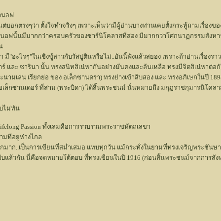
มานอฟ
ต่บอกตรงๆว่า ตั้งใจทำจริงๆ เพราะเห็นว่ามีผู้อ่านบางท่านเคยตั้งกระทู้ถามเรื่
มานอฟนั้นมีมากกว่าครอบครัวของซาร์นิโคลาสที่สอง มีมากกว่าโศกนาฏกรรมสังหาร
น
ี"อะไรๆ"ในเชิงชู้สาวกับรัสปูตินหรือไม่..อันนี้ฟังแล้วสยอง เพราะถ้าอ่านเรื่
์ และ ซารินา นั้น ทรงสนิทสิเน่หากันอย่างมั่นคงและล้นเหลือ ทรงมีจิตสิเน่หาต่อก
นพระนามเล่น เรียกย่อ ของ อเล็กซานดรา) ทรงย่างเข้าสิบสอง และ ทรงอภิเษกในปี 18
 อเล็กซานเดอร์ ที่สาม (พระบิดา) ได้สิ้นพระชนม์ นั่นหมายถึง มกุฏราชกุมารนิโค
บไม่ทัน
ifelong Passion ทั้งเล่มคือการรวบรวมพระราชหัตถเลขา
มที่อยู่ห่างไกล
มาก..เป็นการเขียนที่สม่ำเสมอ แทบทุกวัน แม้กระทั่งในยามที่ทรงเจริญพระชันษ
บแล้วกัน นี่คือจดหมายโต้ตอบ ที่ทรงเขียนในปี 1916 (ก่อนสิ้นพระชนม์จากการสังหาร