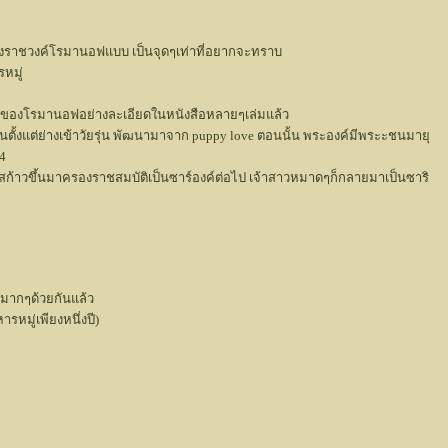
องของราชวงค์โรมานอฟแบบ เป็นจุดๆเท่าที่อยากจะทราบ
หมู่
องราวของโรมานอฟอย่างละเอียดในหนังสือหลายๆเล่มแล้ว
ันตั้งแต่ย่างเข้าวัยรุ่น พัฒนามาจาก puppy love ตอนนั้น พระองค์มีพระะชนมายุ
94
ลาสก้าวขึ้นมาครองราชสมบัติเป็นซาร์องค์ต่อไป เจ้าสาวหมาดๆก็กลายมาเป็นซาริ
ามากๆด้วยกันแล้ว
หมู่เพียงหนึ่งปี)