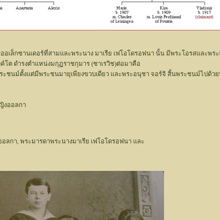
ออเล็กซานเดอร์ที่สามและพระนาง มาเรีย เฟโอโดรอฟนา นั้น มีพระโอรสและพระ
์โต ดำรงตำแหน่งมกุฏราชกุมาร (ซาเรวิช)ต่อมาคือ
พระชนม์ตั้งแต่มีพระชนมายุเพียงขวบเดียว และพระอนุชา จอร์จิ สิ้นพระชนม์ไปด้ว
หญิงออลกา
ย, ออลกา, พระมารดาพระนางมาเรีย เฟโอโดรอฟนา และ