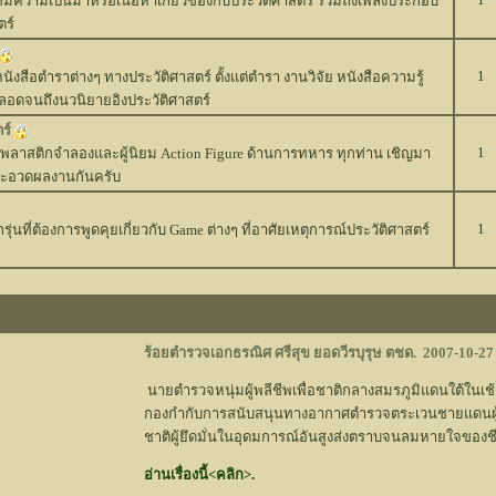
่มีความเป็นมาหรือเนื้อหาเกี่ยวข้องกับประวัติศาสตร์ รวมถึงเพลงประกอบ
ตร์
1
งสือตำราต่างๆ ทางประวัติศาสตร์ ตั้งแต่ตำรา งานวิจัย หนังสือความรู้
ตลอดจนถึงนวนิยายอิงประวัติศาสตร์
ร์
1
พลาสติกจำลองและผู้นิยม Action Figure ด้านการทหาร ทุกท่าน เชิญมา
และอวดผลงานกันครับ
1
กรุ่นที่ต้องการพูดคุยเกี่ยวกับ Game ต่างๆ ที่อาศัยเหตุการณ์ประวัติศาสตร์
ร้อยตำรวจเอกธรณิศ ศรีสุข ยอดวีรบุรุษ ตชด.
2007-10-27
นายตำรวจหนุ่มผู้พลีชีพเพื่อชาติกลางสมรภูมิแดนใต้ในเช้า
กองกำกับการสนับสนุนทางอากาศตำรวจตระเวนชายแดนผู้เป
ชาติผู้ยึดมั่นในอุดมการณ์อันสูงส่งตราบจนลมหายใจของชี
อ่านเรื่องนี้<คลิก>.