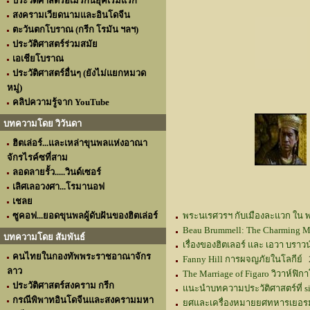
ประวัติศาสตร์อเมริกันยุคเริ่มแรก
สงครามเวียดนามและอินโดจีน
ตะวันตกโบราณ (กรีก โรมัน ฯลฯ)
ประวัติศาสตร์ร่วมสมัย
เอเชียโบราณ
ประวัติศาสตร์อื่นๆ (ยังไม่แยกหมวด
หมู่)
คลิปความรู้จาก YouTube
บทความโดย วิวันดา
ฮิตเล่อร์...และเหล่าขุนพลแห่งอาณา
จักรไรค์ซที่สาม
ลอดลายรั้ว.....วินด์เซอร์
เลิศเลอวงศา...โรมานอฟ
เชลย
ซูคอฟ...ยอดขุนพลผู้ดับฝันของฮิตเล่อร์
พระนเรศวรฯ กับเมืองละแวก ใน
Beau Brummell: The Charming M
บทความโดย สัมพันธ์
เรื่องของฮิตเลอร์ และ เอวา บราวน
คนไทยในกองทัพพระราชอาณาจักร
Fanny Hill การผจญภัยในโลกีย์
2
ลาว
The Marriage of Figaro วิวาห์ฟิก
ประวัติศาสตร์สงคราม กรีก
แนะนำบทความประวัติศาสตร์ที่ si
กรณีพิพาทอินโดจีนและสงครามมหา
ยศและเครื่องหมายยศทหารเยอรมัน