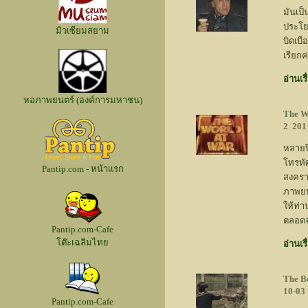
มันเป
ประโย
มิวเซียมสยาม
บิดเบื
เรียกค
อ่านเรื
หอภาพยนตร์ (องค์การมหาชน)
The W
2
2011
หลายป
โทรทั
Pantip.com - หน้าแรก
สงคราม
ภาพยน
ให้ท่
ตลอดจ
Pantip.com-Cafe
โต๊ะเฉลิมไทย
อ่านเรื
The B
10-03
Pantip.com-Cafe