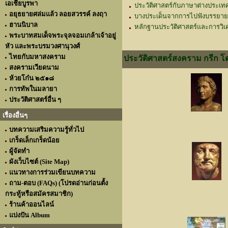
เอเชียบูรพา
ประวัติศาสตร์กับภาษาต่างประเท
อยุธยายศล่มแล้ว ลอยสวรรค์ ลงฤา
บางประเด็นจากการไปฟังบรรยายเรื
ฮานนิบาล
หลักฐานประวัติศาสตร์และการวิเ
พระบาทสมเด็จพระจุลจอมเกล้าเจ้าอยู่
หัว และพระบรมวงศานุวงศ์
ไทยกับมหาสงคราม
ประวัติศาสตร์สงคราม กรีก โด
สงครามเวียดนาม
ห้วยโก๋น ๒๕๑๘
การทัพในมลายา
ประวัติศาสตร์อื่น ๆ
เรื่องอื่นๆ
บทความเสริมความรู้ทั่วไป
เกร็ดเล็กเกร็ดน้อย
ผู้จัดทำ
ผังเว็บไซต์ (Site Map)
แนวทางการร่วมเขียนบทความ
ถาม-ตอบ (FAQs) (โปรดอ่านก่อนตั้ง
กระทู้หรือสมัครสมาชิก)
ร้านค้าออนไลน์
แบ่งปัน Album