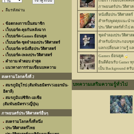
เรื่องราวของบทเพลงที
ภาพยนตร์ประวัติศาส
ลืมรหัสผ่าน
หนังสือประวัติศาสตร์
สำหรับพูดคุยแนะนำหนั
ข้อตกลงการเป็นสมาชิก
ประวัติศาสตร์ทั่วไป 
เว็บบอร์ด-คุยกันหลังฉาก
ชุดจำลองประวัติศาสต
เว็บบอร์ด-Games ย้อนยุค
สำหรับนักประกอบชุด
เว็บบอร์ด-ชุดจำลองประวัติศาสตร์
แลกเปลี่ยนความรู้ 
เว็บบอร์ด-หนังสือประวัติศาสตร์
เว็บบอร์ด-เพลงประวัติศาสตร์
Games ย้อนยุค
คำถาม/คำตอบ ล่าสุด
ยินดีต้อนรับ Gamer ทุ
แนวทางการร่วมเขียนบทความ
เป็น Background ครับ
สงครามโลกครั้งที่ 2
บทความเสริมความรู้ทั่วไป
สมรภูมิยุโรป (สัมพันธมิตรVSเยอรมัน-
อิตาลี)
สมรภูมิแปซิฟิก-เอเชีย
(สัมพันธมิตรVSญี่ปุ่น)
ภาพยนตร์ประวัติศาสตร์อื่นๆ
สงครามโลกครั้งที่หนึ่ง
ประวัติศาสตร์ไทย