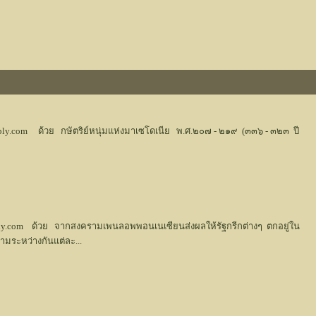
tiply.com ด้วย กษัตริย์หนุ่มแห่งมาเซโดเนีย พ.ศ.๒๐๗ - ๒๑๙ (๓๓๖ - ๓๒๓ ปี
tiply.com ด้วย จากสงครามเพนลอพพอนเนเซียนส่งผลให้รัฐกรีกต่างๆ ตกอยู่ใน
มระหว่างกันแต่ละ...