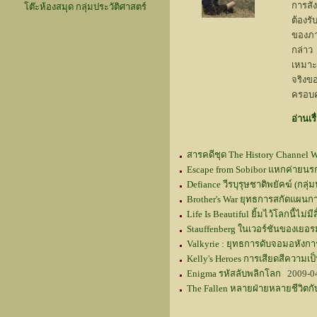
การสัง
โต๊ะห้องสมุด กลุ่มประวัติศาสตร์
ต้องร
ของภาพ
กล่าว
เหมาะ
จริงข
ครอบค
อ่านเรื
สารคดีชุด The History Channel 
Escape from Sobibor แหกค่ายนร
Defiance วีรบุรุษชาติพยัคฆ์ (กลุ่ม
Brother's War ยุทธการสกัดแผนก
Life Is Beautiful ยิ้มไว้โลกนี้ไม่มีส
Stauffenberg ในเวอร์ชันของเยอร
Valkyrie : ยุทธการดับจอมอหังการ
Kelly's Heroes การเสียดสีความเป็
Enigma รหัสลับพลิกโลก
2009-0
The Fallen หลายฝ่ายหลายชีวิต