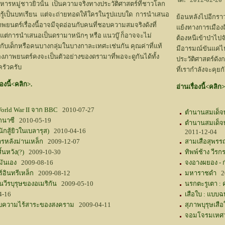
หารหมู่ชาวยิวนั้น เป็นความจริงทางประวัติศาสตร์ที่ชาวโลก
ับรู้เป็นบทเรียน แต่จะถ่ายทอดให้ใครในรูปแบบใด การนำเสนอ
ย้อนหลังไปอีกรา
ยนตร์เรื่องนี้อาจมีจุดอ่อนกับคนที่ชอบความสมจริงดังที่
แย้งทางการเมือง
 แต่การนำเสนอเป็นดรามาหนักๆ หรือ แนวบู๊ ก็อาจจะไม่
ต้องหนีเข้าป่าไป
กับเด็กหรือคนบางกลุ่มในบางกาละเทศะเช่นกัน คุณค่าที่แท้
มีอารมณ์ขันแค่ไ
องภาพยนตร์คงจะเป็นตัวอย่างของดรามาที่พอจะดูกันได้ทั้ง
ประวัติศาสตร์ดั
รัวครับ
ที่เรากำลังจะคุยกั
่องนี้<คลิก>.
อ่านเรื่องนี้<คลิก>
World War II จาก BBC
2010-07-27
ตำนานสมเด็จ
กนาซี
2010-05-19
ตำนานสมเด็จพ
นักสู้ยิวในเบลารุส)
2010-04-16
2011-12-04
ารหลังม่านเหล็ก
2009-12-07
สามเสือสุพรร
ิ้นหวัง(?)
2009-10-30
ทิพพ์ช้าง วีร
มันเอง
2009-08-16
จงอางผยอง - 
์อินทรีเหล็ก
2009-08-12
มหาราชดำ
20
นวีรบุรุษของอเมริกัน
2009-05-10
นรกตะรูเตา :
4-16
เสือใบ : แบบฉบ
กับความไร้สาระของสงคราม
2009-04-11
สุภาพบุรุษเสื
จอมโจรมเหศวร