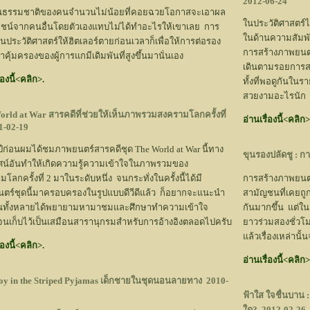
2012-06-24
็นธรรมชาติของคนจำนวนไม่น้อยที่คอยฉวยโอกาสจะเอาผล
ในประวัติศาสตร์
ชน์จากคนอื่นโดยตัวเองแทบไม่ได้ทำอะไรให้เขาเลย การ
ในด้านความสัมพัน
อนประวัติศาสตร์ให้ฮิตเลอร์ตายก่อนเวลาก็เพื่อให้การต่อรอง
การสร้างภาพยนตร์
่าคุ้มครองของผู้การแกมีเดิมพันที่สูงขึ้นมานั่นเอง
เดินตามรอยการสร
่องนี้<คลิก>.
ทั้งที่พอดูกันใน
สวยงามอะไรนัก
orld at War สารคดีที่ช่วยให้เห็นภาพรวมสงครามโลกครั้งที่
อ่านเรื่องนี้<คลิก>
-02-19
ีก่อนผมได้ชมภาพยนตร์สารคดีชุด The World at War นี้ทาง
ขุนรองปลัดชู : ก
ศน์อันทำให้เกิดความรู้ความเข้าใจในภาพรวมของ
โลกครั้งที่ 2 มาในระดับหนึ่ง จนกระทั่งในครั้งนี้ได้มี
การสร้างภาพยนตร
ตร์ชุดนี้มาครอบครองในรูปแบบดีวีดีแล้ว ก็อยากจะแนะนำ
สามัญชนที่เคยถู
านทั้งหลายได้พยายามหามาชมและศึกษาทำความเข้าใจ
กันมากขึ้น แต่ใ
นเก็บไว้เป็นเสมือนสารานุกรมสำหรับการอ้างอิงตลอดไปครับ
ยาวร่วมสองชั่วโม
แล้วเรื่องเหล่านั
่องนี้<คลิก>.
อ่านเรื่องนี้<คลิก>
oy in the Striped Pyjamas เด็กชายในชุดนอนลายทาง
2010-
ฟ้าใส ใจชื่นบาน 
ใด?
2012-02-26