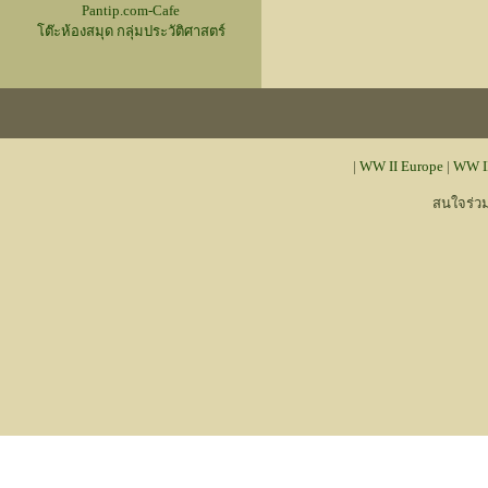
Pantip.com-Cafe
โต๊ะห้องสมุด กลุ่มประวัติศาสตร์
|
WW II Europe
|
WW II
สนใจร่ว