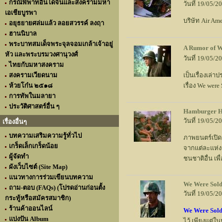
กรณีพิพาทอินโดจีนและสงครามมหา
วันที่ 19/05/
เอเชียบูรพา
บริษัท Air Am
อยุธยายศล่มแล้ว ลอยสวรรค์ ลงฤา
ฮานนิบาล
พระบาทสมเด็จพระจุลจอมเกล้าเจ้าอยู่
A Rumor of W
หัว และพระบรมวงศานุวงศ์
วันที่ 19/05/
ไทยกับมหาสงคราม
สงครามเวียดนาม
เป็นเรื่องเล่
ห้วยโก๋น ๒๕๑๘
เรื่อง We were
การทัพในมลายา
ประวัติศาสตร์อื่น ๆ
Hamburger H
วันที่ 19/05/
เรื่องอื่นๆ
บทความเสริมความรู้ทั่วไป
ภาพยนตร์เปิดฉ
เกร็ดเล็กเกร็ดน้อย
จากแต่ละแห่ง
ผู้จัดทำ
ชนชาติอื่น เ
ผังเว็บไซต์ (Site Map)
แนวทางการร่วมเขียนบทความ
We Were Sold
ถาม-ตอบ (FAQs) (โปรดอ่านก่อนตั้ง
วันที่ 19/05/
กระทู้หรือสมัครสมาชิก)
ร้านค้าออนไลน์
We Were Sold
แบ่งปัน Album
ไว้ เพียงแต่ใ