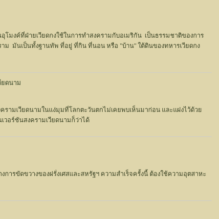
ุโมงค์ที่ฝ่ายเวียดกงใช้ในการทำสงครามกับอเมริกัน เป็นธรรมชาติของการ
ันเป็นทั้งฐานทัพ ที่อยู่ ที่กิน ที่นอน หรือ "บ้าน" ใต้ดินของทหารเวียดกง
เวียดนาม
งครามเวียดนามในแง่มุมที่โลกตะวันตกไม่เคยพบเห็นมาก่อน และแฝงไว้ด้วย
เวอร์ชันสงครามเวียดนามก็ว่าได้
งการขัดขวางของฝรั่งเศสและสหรัฐฯ ความสำเร็จครั้งนี้ ต้องใช้ความอุตสาหะ