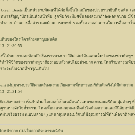
 Green Berets เป็นหน่วยรบพิเศษที่ได้ก่อตั้งขึ้นในสมัยของประธานาธิบดี จอห์น
หารสัญญาบัตรเป็นหัวหน้าทีม ลูกทีมก็จะมียศชั้นลองลงมากำลังพลทุกนาย มีขี
ะทำลาย ด้านการสื่อสาร และด้านการแพทย์ รวมทั้งความสามารถในการสื่อสารใน
แผ่นดินของใคร ใครล้างผลาญแผ่นดิน
2013 21:30:55
รื่องนี้ได้พยายามสะท้อนถึงเรื่องราวทางประวัติศาสตร์อันแสนเจ็บปวดของชาวกัมพูชา
่ทำให้ชีวิตของชาวกัมพูชาต้องถอยหลังกลับไปอย่างมาก ความโหดร้ายทารุณที่ปราก
พราะจะเป็นฉากที่ทารุณเกินไป
on) แง่มุมทางประวัติศาสตร์สงครามเวียดนามที่ทหารอเมริกันตัวจริงได้มีส่วนร่วม
2013 21:31:54
ัดแย้งของจ่าบาร์นกับจ่าเอไลแอสก็เป็นเหมือนตัวแทนของคนอเมริกันกลุ่มต่างๆ ที
ีพื้นฐานทางจิตใจต่ำทราม โหดเหี้ยม แทนกลุ่มคนที่คลั่งไคล้สงครามและมีนิสัยชาต
มั่นจริยธรรม (แบบหลวมๆ ) แทนกลุ่มคนอเมริกันที่มีอุดมการณ์ที่ทำเพื่อชาติ พลทหารคร
ฉีกหน้ากาก CIA ในลาวด้วยอารมณ์ขัน