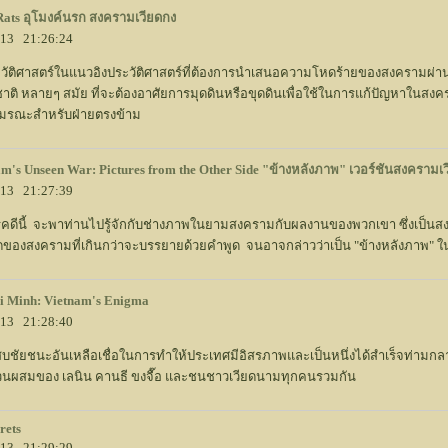
Rats อุโมงค์นรก สงครามเวียดกง
2013 21:26:24
ัติศาสตร์ในแนวอิงประวัติศาสตร์ที่ต้องการนำเสนอความโหดร้ายของสงครามผ่านอ
ิ หลายๆ สมัย ที่จะต้องอาศัยการมุดดินหรือขุดดินเพื่อใช้ในการแก้ปัญหาในสงคราม ม
กมรณะสำหรับฝ่ายตรงข้าม
am's Unseen War: Pictures from the Other Side "ข้างหลังภาพ" เวอร์ชันสงคราม
2013 21:27:39
ดีนี้ จะพาท่านไปรู้จักกับช่างภาพในยามสงครามกับผลงานของพวกเขา ซึ่งเป็นส
องสงครามที่เกินกว่าจะบรรยายด้วยคำพูด จนอาจกล่าวว่าเป็น "ข้างหลังภาพ" ใน
i Minh: Vietnam's Enigma
2013 21:28:40
สบชัยชนะอันเหลือเชื่อในการทำให้ประเทศมีอิสรภาพและเป็นหนึ่งได้สำเร็จท่ามกลา
่วนผสมของ เลนิน คานธี ขงจื๊อ และชนชาวเวียดนามทุกคนรวมกัน
rets
2013 21:29:29