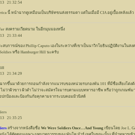
2013 21:32:54
erica นี้ หน้าฉากดูเหมือนเป็นบริษัทขนส่งธรรมดา แต่ในเมื่อมี CIA อยู่เบื้องหลังแล
ar สงครามเวียดนาม ในอีกมุมมองหนึ่ง
2013 21:33:44
าประสบการณ์ของ Phillip Caputo เองในระหว่างที่เขาเป็นนาวิกโยธินปฏิบัติงานในส
 Soldies หรือ Hamburger Hill นะครับ
ill
2013 21:34:29
ากขึ้นมาด้วยการถอนกำลังจากแนวรบของหน่วยรบกองพัน 101 ที่มีชื่อเสียงโด่งดังมา
 ไม่ว่าผิวขาว ผิวดำ ไม่ว่าจะสมัครใจมารบตามแบบทหารอาชีพ หรือว่าถูกเกณฑ์
พื่อปกป้องและป้องกันภัยคุกคามจากระบบคอมมิวนิสต์
iers
2013 21:35:25
iers
สร้างจากหนังสือชื่อ
We Were Soldiers Once…And Young
เขียนโดย Joe L. Ga
นหนัง ได้ตัดตอนเฉพาะบทบาทการรบของ พันโท มัวร์ (ยศในขณะนั้น) ที่นำทหารเข้าสู่สม