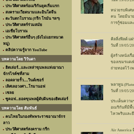
ประวัติศาสตร์อเมริกันยุคเริ่มแรก
หน่วยรบพิเศษ
สงครามเวียดนามและอินโดจีน
คน โดยมีนายท
ตะวันตกโบราณ (กรีก โรมัน ฯลฯ)
การกู้ซ่อมแล
ประวัติศาสตร์ร่วมสมัย
เอเชียโบราณ
ประวัติศาสตร์อื่นๆ (ยังไม่แยกหมวด
คิลลิ่งฟิลด์ 
หมู่)
วันที่ 19/05/
คลิปความรู้จาก YouTube
ผู้สร้างหนังเ
บทความโดย วิวันดา
ของเขมรแดงที
ฮิตเล่อร์...และเหล่าขุนพลแห่งอาณา
ถ่ายทอดไว้ เ
จักรไรค์ซที่สาม
ลอดลายรั้ว.....วินด์เซอร์
พลาทูน (Plato
เลิศเลอวงศา...โรมานอฟ
วันที่ 19/05/
เชลย
ซูคอฟ...ยอดขุนพลผู้ดับฝันของฮิตเล่อร์
ประเด็นความข
อเมริกันที่ม
บทความโดย สัมพันธ์
ไหวพริบและยึด
คนไทยในกองทัพพระราชอาณาจักร
ลาว
ประวัติศาสตร์สงคราม กรีก
Air America 