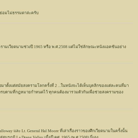
้ว ย่อมไม่ธรรมดาล่ะครับ
งครามเวียดนามช่วงปี 1965 หรือ พ.ศ.2508 แต่ไม่ใช่ลักษณะหนังแอคชันอย่าง
ตั้งแต่สมัยสงครามโลกครั้งที่ 2 ...ในหนังจะได้เห็นบุคลิกของแต่ละคนที่มา
มารบตามที่กฎหมายกำหนดไว้ ทุกคนต้องมารวมตัวกันเพื่อช่วยสงครามของ
lloway และ Lt. General Hal Moore ที่เล่าเรื่องราวของศึกเวียดนามในครั้งนั้น
รภูมิ La Drang Valley เมื่อปี คศ. 1965 (พ.ศ.2508) นี่เอง