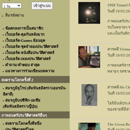
1968 Tunnel 
วันที่ 19/05/
ลืมรหัสผ่าน
ภาพยนตร์ประว
รบในหลายๆ ชาต
ข้อตกลงการเป็นสมาชิก
และเป็นกับดั
เว็บบอร์ด-คุยกันหลังฉาก
เว็บบอร์ด-Games ย้อนยุค
เว็บบอร์ด-ชุดจำลองประวัติศาสตร์
สารคดี Vietn
เว็บบอร์ด-หนังสือประวัติศาสตร์
วันที่ 19/05/
เว็บบอร์ด-เพลงประวัติศาสตร์
คำถาม/คำตอบ ล่าสุด
ภาพยนตร์สารค
แนวทางการร่วมเขียนบทความ
หลายๆ รสชาดข
สงครามโลกครั้งที่ 2
สารคดี Ho Ch
สมรภูมิยุโรป (สัมพันธมิตรVSเยอรมัน-
วันที่ 19/05/
อิตาลี)
สมรภูมิแปซิฟิก-เอเชีย
โฮจิมินห์ประ
(สัมพันธมิตรVSญี่ปุ่น)
ของชายที่มีส
ภาพยนตร์ประวัติศาสตร์อื่นๆ
สงครามโลกครั้งที่หนึ่ง
The Green Be
ประวัติศาสตร์ไทย
วันที่ 19/05/