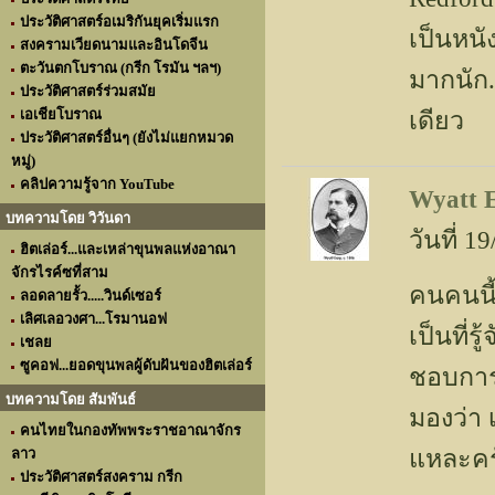
ประวัติศาสตร์อเมริกันยุคเริ่มแรก
เป็นหนัง
สงครามเวียดนามและอินโดจีน
ตะวันตกโบราณ (กรีก โรมัน ฯลฯ)
มากนัก.
ประวัติศาสตร์ร่วมสมัย
เอเชียโบราณ
เดียว
ประวัติศาสตร์อื่นๆ (ยังไม่แยกหมวด
หมู่)
คลิปความรู้จาก YouTube
Wyatt 
บทความโดย วิวันดา
วันที่ 
ฮิตเล่อร์...และเหล่าขุนพลแห่งอาณา
จักรไรค์ซที่สาม
คนคนนี้
ลอดลายรั้ว.....วินด์เซอร์
เลิศเลอวงศา...โรมานอฟ
เป็นที่ร
เชลย
ซูคอฟ...ยอดขุนพลผู้ดับฝันของฮิตเล่อร์
ชอบการท
บทความโดย สัมพันธ์
มองว่า 
คนไทยในกองทัพพระราชอาณาจักร
แหละค
ลาว
ประวัติศาสตร์สงคราม กรีก