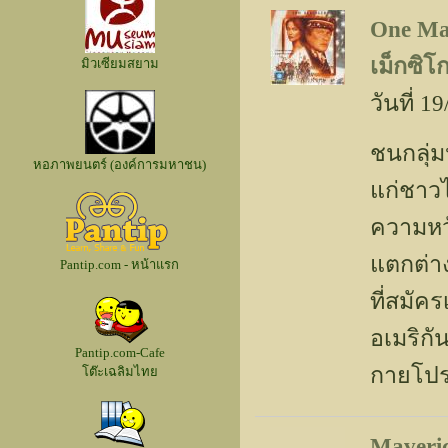
One Ma
เม็กซิโ
มิวเซียมสยาม
วันที่ 
ชนกลุ่ม
หอภาพยนตร์ (องค์การมหาชน)
แก่ชาวไ
ความหวั
แตกต่า
Pantip.com - หน้าแรก
ที่สมัค
อเมริกั
Pantip.com-Cafe
กายโป
โต๊ะเฉลิมไทย
Maveric