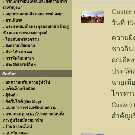
กรณีพิพาทอินโดจีนและสงครามมหา
เอเชียบูรพา
Custer 
อยุธยายศล่มแล้ว ลอยสวรรค์ ลงฤา
ฮานนิบาล
วันที่ 
พระบาทสมเด็จพระจุลจอมเกล้าเจ้าอยู่
หัว และพระบรมวงศานุวงศ์
ความผิ
ไทยกับมหาสงคราม
สงครามเวียดนาม
ชาวอินเ
ห้วยโก๋น ๒๕๑๘
การทัพในมลายา
ถกเถียง
ประวัติศาสตร์อื่น ๆ
ประวัติศ
เรื่องอื่นๆ
ฉายเมื่
บทความเสริมความรู้ทั่วไป
เกร็ดเล็กเกร็ดน้อย
ไกรท่าน
ผู้จัดทำ
ผังเว็บไซต์ (Site Map)
Custer)
แนวทางการร่วมเขียนบทความ
ถาม-ตอบ (FAQs) (โปรดอ่านก่อนตั้ง
สำคัญเร
กระทู้หรือสมัครสมาชิก)
ร้านค้าออนไลน์
แบ่งปัน Album