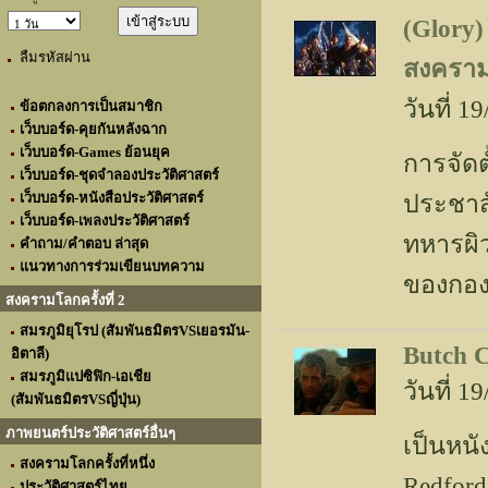
(Glory)
ลืมรหัสผ่าน
สงคราม
วันที่ 
ข้อตกลงการเป็นสมาชิก
เว็บบอร์ด-คุยกันหลังฉาก
เว็บบอร์ด-Games ย้อนยุค
การจัดต
เว็บบอร์ด-ชุดจำลองประวัติศาสตร์
เว็บบอร์ด-หนังสือประวัติศาสตร์
ประชาสั
เว็บบอร์ด-เพลงประวัติศาสตร์
ทหารผิ
คำถาม/คำตอบ ล่าสุด
แนวทางการร่วมเขียนบทความ
ของกองพ
สงครามโลกครั้งที่ 2
สมรภูมิยุโรป (สัมพันธมิตรVSเยอรมัน-
Butch 
อิตาลี)
สมรภูมิแปซิฟิก-เอเชีย
วันที่ 
(สัมพันธมิตรVSญี่ปุ่น)
ภาพยนตร์ประวัติศาสตร์อื่นๆ
เป็นหนั
สงครามโลกครั้งที่หนึ่ง
Redford
ประวัติศาสตร์ไทย