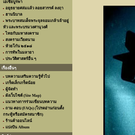
เอเชียบูรพา
อยุธยายศล่มแล้ว ลอยสวรรค์ ลงฤา
ฮานนิบาล
พระบาทสมเด็จพระจุลจอมเกล้าเจ้าอยู่
หัว และพระบรมวงศานุวงศ์
ไทยกับมหาสงคราม
สงครามเวียดนาม
ห้วยโก๋น ๒๕๑๘
การทัพในมลายา
ประวัติศาสตร์อื่น ๆ
เรื่องอื่นๆ
บทความเสริมความรู้ทั่วไป
เกร็ดเล็กเกร็ดน้อย
ผู้จัดทำ
ผังเว็บไซต์ (Site Map)
แนวทางการร่วมเขียนบทความ
ถาม-ตอบ (FAQs) (โปรดอ่านก่อนตั้ง
กระทู้หรือสมัครสมาชิก)
ร้านค้าออนไลน์
แบ่งปัน Album