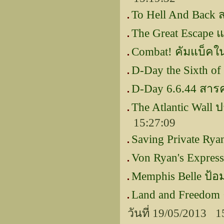
To Hell And Back ส
The Great Escape 
Combat! คัมแบ็ค
D-Day the Sixth of 
D-Day 6.6.44 สาร
The Atlantic Wall 
15:27:09
Saving Private Rya
Von Ryan's Expres
Memphis Belle ป้อม
Land and Freedo
วันที่ 19/05/2013 1