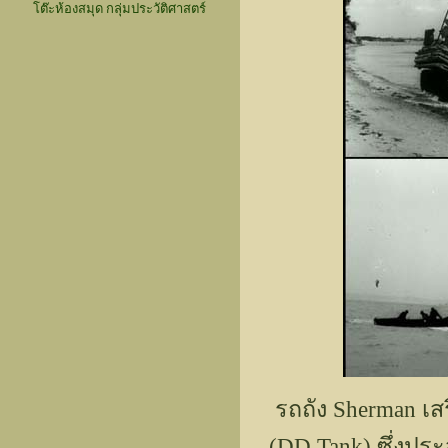
โต๊ะห้องสมุด กลุ่มประวัติศาสตร์
รถถัง Sherman เ
(DD Tank) ซึ่งปร