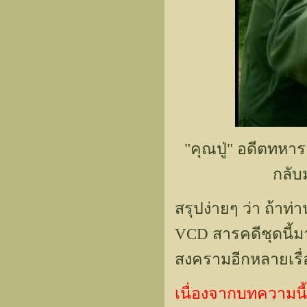
"คุณปู่" อดีตทหาร
กลับ
สรุปง่ายๆ ว่า ถ้าท
VCD สารคดีชุดนี้ม
สงครามอีกหลายเรื่อ
เนื่องจากบทความนี้