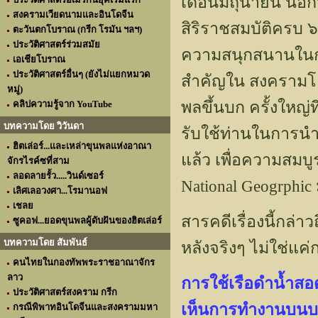
เดือนมิถุนายน นอ
สงครามเวียดนามและอินโดจีน
สิริราชสมบัติครบ 
ตะวันตกโบราณ (กรีก โรมัน ฯลฯ)
ประวัติศาสตร์ร่วมสมัย
ความสนุกสนานในกา
เอเชียโบราณ
ประวัติศาสตร์อื่นๆ (ยังไม่แยกหมวด
สำคัญใน สงครามโลก
หมู่)
พลขึ้นบก ครั้งใหญ่
คลิปความรู้จาก YouTube
บทความโดย วิวันดา
รับใช้ท่านในการนำ
ฮิตเล่อร์...และเหล่าขุนพลแห่งอาณา
แล้ว เพื่อความสมบ
จักรไรค์ซที่สาม
ลอดลายรั้ว.....วินด์เซอร์
National Geogrphic
เลิศเลอวงศา...โรมานอฟ
เชลย
สารคดีเรื่องนี้กล่า
ซูคอฟ...ยอดขุนพลผู้ดับฝันของฮิตเล่อร์
บทความโดย สัมพันธ์
หลังจริงๆ ไม่ใช่แค
คนไทยในกองทัพพระราชอาณาจักร
ลาว
การใช้เรือดำน้ำส
ประวัติศาสตร์สงคราม กรีก
เห็นการทำงานบนบ
กรณีพิพาทอินโดจีนและสงครามมหา