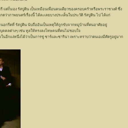
ี แต่ก็มอง รัสปูติน เป็นเหมือนเพื่อนคนเดียวของครอบครัวหรือพระราชวงศ์ ซึ่ง
กตว่าภาพยนตร์เรื่องนี้ ได้ละเลยบางประเด็นในประวัติ รัสปูติน ไป ได้แก่
ีตที่ รัสปูติน นับถืออันเป็นเหตุให้ถูกขับจากหมู่บ้านที่ตนอาศัยอยู่
แก่บุคคลต่างๆ เช่น ทูลให้ทรงลงโทษคนที่ตนไม่ชอบใจ
นอีกแง่หนึ่งได้ว่าเป็นการขู่ ซาร์และซารินา เพราะทราบว่าตนเองมีศัตรูอยู่มาก