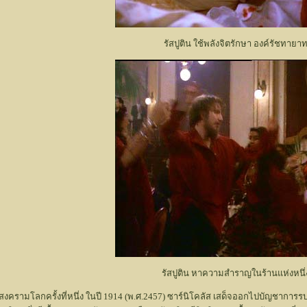
รัสปูติน ใช้พลังจิตรักษา องค์รัชทายา
รัสปูติน หาความสำราญในร้านแห่งหนึ่
ิด สงครามโลกครั้งที่หนึ่ง ในปี 1914 (พ.ศ.2457) ซาร์นิโคลัส เสด็จออกไปบัญชา