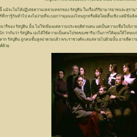
นี้ แม้จะไม่ได้ปฏิเสธความเหลวแหลกของ รัสปูติน ในเรื่องกิริยามารยาทและสุรานาร
เรารู้กันทั่วไป คงไม่ง่ายที่จะบอกว่ามุมมองไหนถูกหรือผิดโดยสิ้นเชิง แต่มีข้อสังเ
รีของ รัสปูติน นั้น ไม่ใช่เพียงแค่ความประพฤติส่วนตน แต่เป็นความเชื่อในนิกายนอกร
ชสำนัก ว่ากันว่า รัสปูติน เองได้ใช้ความเป็นคนโปรดของซารินาในการให้คุณให้โทษ
 หาก รัสปูติน ถูกคนชั้นสูงฆ่าตายแล้ว พระราชวงศ์จะล่มสลายไปด้วยนั้น อาจตีความใ
์ด้วย