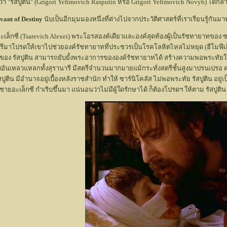
่า "รัสปูติน" (Grigori Yefimovich Rasputin หรือ Grigori Yefimovich Novyh) ได้กล
vant of Destiny
นับเป็นอีกมุมมองหนึ่งที่ต่างไปจากประวัติศาสตร์ที่เราเรียนรู้กั
ซี (Tsarevich Alexei) พระโอรสองค์เดียวและองค์สุดท้องผู้เป็นรัชทายาทของ ซาร์นิ
ารีมาโปรดให้เขาไปช่วยองค์รัชทายาทที่ประชวรเป็นโรคโลหิตไหลไม่หยุด (ฮีโมฟีเลีย
ของ รัสปูติน สามารถยับยั้งพระอาการขององค์รัชทายาทได้ สร้างความพอพระทัยให้ก
ิอันเหลวแหลกทั้งสุรานารี มีสตรีจำนวนมากมายแม้กระทั่งสตรีชั้นสูงมาปรนเปร
 รัสปูติน มีอำนาจอยู่เบื้องหลังราชสำนัก ทำให้ ซาร์นิโคลัส ไม่พอพระทัย รัสปูติน
ชายอะเล็กซี กำเริบขึ้นมา แน่นอนว่าไม่มีผู้ใดรักษาได้ ก็ต้องโปรดฯ ให้ตาม รัสปูติ