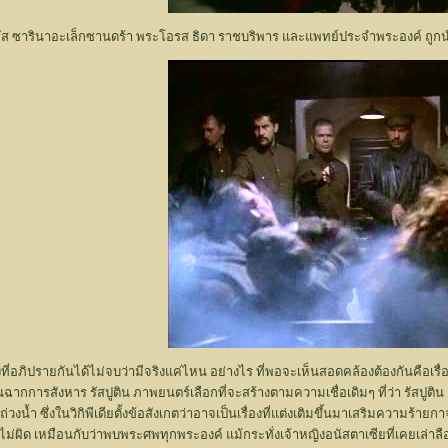
ลัส ซารินาอะเล็กซานดร้า พระโอรส ธิดา ราชบริพาร และแพทย์ประจำพระองค์ ถูกนำ
เรื่องที่อภิปรายกันได้ไม่จบว่ามีจริงแค่ไหน อย่างไร ที่พอจะเห็นสอดคล้องต้องกั
นฉากการสังหาร รัสปูติน ภาพยนตร์เลือกที่จะสร้างตามความเชื่อเดิมๆ ที่ว่า รัสปู
งน้ำ ซึ่งในวิกิพีเดียตั้งข้อสังเกตว่าอาจเป็นเรื่องที่แต่งเติมขึ้นมาเสริมความร
าจำไม่ผิด เหมือนกับว่าพบพระศพทุกพระองค์ แม้กระทั่งเจ้าหญิงอนัสตาเซียที่เคยเล่า