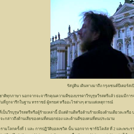
รัสปูติน เดินทางมาถึง กรุงเซนต์ปีเตอร์สเบิ
าติทุกภาษา นอกจากจะจารึกคุณความดีของบรรดาวีรบุรุษวีรสตรีแล้ว ย่อมมีการจารึก
ันที่ถูกจารึกในฐาน ทรราชย์ ผู้ทรยศ หรืออะไรต่างๆ ตามแต่เหตุการณ์
้ที่เป็นวีรบุรุษวีรสตรีหรือผู้ร้ายเหล่านี้ มีแต่ด้านดีหรือด้านร้ายเพียงด้านเดียวละ
ี่จะกล่าวถึงด้านเสียของคนที่ตนยกย่อง และด้านดีของคนที่ตนประณาม
สงครามโลกครั้งที่ 1 และ การปฏิวัติบอลเชวิค นั้น นอกจาก ซาร์นิโคลัส ที่ 2 แ