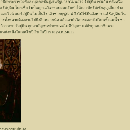
สมาชิกพระราชวงศ์และบุคคลชั้นสูงในรัฐบาลก็ไม่พอใจ รัสปูติน เช่นกัน ครั้งหนึ่ง
สปูติน โดยเชื่อว่าเป็นญาณวิเศษ แต่ผลกลับทำให้กองทัพรัสเซียสูญเสียอย่าง
ะไวน์ แต่ รัสปูติน ไม่เป็นไร เจ้าชายยูซูปอฟ จึงได้ใช้ปืนสังหาร แต่ รัสปูติน ใน
่อการทั้งหลายต้องตามไปยิงอีกหลายนัด แล้วเอาตัวใส่กระสอบไปโยนทิ้งแม่น้ำ ซา
ว่า หาก รัสปูติน ถูกสามัญชนฆ่าตายจะไม่มีปัญหา แต่ถ้าถูกสมาชิกพระ
หลังหนึ่งในเขตไซบีเรีย ในปี 1918 (พ.ศ.2461)
งหารทหารนับสิบคน