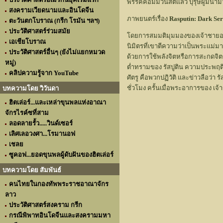
พรรคคอมมิวนิสต์แล้ว บุรุษผู้มีนามว
สงครามเวียดนามและอินโดจีน
ภาพยนตร์เรื่อง
Rasputin: Dark Ser
ตะวันตกโบราณ (กรีก โรมัน ฯลฯ)
ประวัติศาสตร์ร่วมสมัย
โดยการสมมติมุมมองของเจ้าชายอะเล็ก
เอเชียโบราณ
นิมิตรที่เขาตีความว่าเป็นพระแม่ม
ประวัติศาสตร์อื่นๆ (ยังไม่แยกหมวด
ด้วยการใช้พลังจิตหรือการสะกดจิต
หมู่)
ต่ำทรามของ รัสปูติน ความประพฤต
คลิปความรู้จาก YouTube
ศัตรู คือพวกปฏิวัติ และข่าวลือว่า
ชั่วโมง ครั้นเมื่อพระอาการของ เจ้า
บทความโดย วิวันดา
ฮิตเล่อร์...และเหล่าขุนพลแห่งอาณา
จักรไรค์ซที่สาม
ลอดลายรั้ว.....วินด์เซอร์
เลิศเลอวงศา...โรมานอฟ
เชลย
ซูคอฟ...ยอดขุนพลผู้ดับฝันของฮิตเล่อร์
บทความโดย สัมพันธ์
คนไทยในกองทัพพระราชอาณาจักร
ลาว
ประวัติศาสตร์สงคราม กรีก
กรณีพิพาทอินโดจีนและสงครามมหา