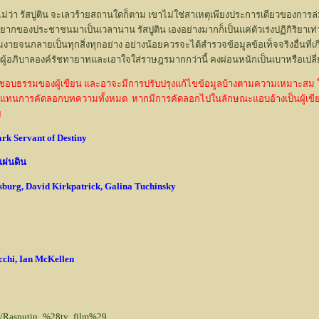
อ ไม่ว่า รัสปูติน จะเลวร้ายสถานใดก็ตาม เขาไม่ใช่สาเหตุเพียงประการเดียวของก
ของประชาชนมาเป็นเวลานาน รัสปูติน เองอย่างมากก็เป็นแค่ตัวเร่งปฏิกิริยาเท่านั้น
งงมงายจนกลายเป็นทุกสิ่งทุกอย่าง อย่างน้อยควรจะได้สำรวจข้อมูลข้อเท็จจริงอื่
ียงผู้อภิบาลองค์รัชทายาทและเอาใจใส่ราษฎรมากกว่านี้ คงผ่อนหนักเป็นเบาหรือเป
อัน ชอบธรรมของผู้เขียน และอาจะมีการปรับปรุงแก้ไขข้อมูลบ้างตามความเหมาะสม 
 แทนการคัดลอกบทความทั้งหมด หากมีการคัดลอกไปในลักษณะแอบอ้างเป็นผู้เขียน ห
ย
rk Servant of Destiny
แผ่นดิน
nsburg, David Kirkpatrick, Galina Tuchinsky
cchi, Ian McKellen
iki/Rasputin_%28tv_film%29