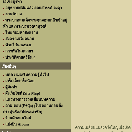
เอเชียบูรพา
อยุธยายศล่มแล้ว ลอยสวรรค์ ลงฤา
ฮานนิบาล
พระบาทสมเด็จพระจุลจอมเกล้าเจ้าอยู่
หัว และพระบรมวงศานุวงศ์
ไทยกับมหาสงคราม
สงครามเวียดนาม
ห้วยโก๋น ๒๕๑๘
การทัพในมลายา
ประวัติศาสตร์อื่น ๆ
เรื่องอื่นๆ
บทความเสริมความรู้ทั่วไป
เกร็ดเล็กเกร็ดน้อย
ผู้จัดทำ
ผังเว็บไซต์ (Site Map)
แนวทางการร่วมเขียนบทความ
ถาม-ตอบ (FAQs) (โปรดอ่านก่อนตั้ง
กระทู้หรือสมัครสมาชิก)
ร้านค้าออนไลน์
แบ่งปัน Album
ความเปลี่ยนแปลงครั้งใหญ่เมื่อเก