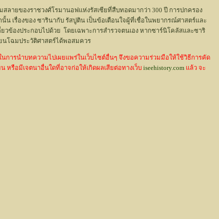
ารล่มสลายของราชวงศ์โรมานอฟแห่งรัสเซียที่สืบทอดมากว่า 300 ปี การปกครอง
 เรื่องของ ซารินากับ รัสปูติน เป็นข้อเตือนใจผู้ที่เชื่อในพยากรณ์ศาสตร์และ
นที่เกี่ยวข้องประกอบไปด้วย โดยเฉพาะการสำรวจตนเอง หากซาร์นิโคลัสและซาริ
ลี่ยนโฉมประวัติศาสตร์ได้พอสมควร
ในการนำบทความไปเผยแพร่ในเว็บไซต์อื่นๆ จึงขอความร่วมมือให้ใช้วิธีการคัด
รือมีเจตนาอื่นใดที่อาจก่อให้เกิดผลเสียต่อทางเว็บ
iseehistory.com
แล้ว จะ