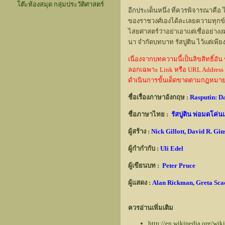
โต๊ะห้องสมุด กลุ่มประวัติศาสตร์
อีกประเด็นหนึ่ง ที่ควรพิจารณาคื
ของราชวงศ์เองได้ละเลยความทุกข์ยาก
ไสยศาสตร์ว่าอย่าเอาแต่เชื่ออย่า
นา จำกัดบทบาท รัสปูติน ไว้แต่เพ
เนื่องจากบทความนี้เป็นลิขสิทธิ์
ลอกเฉพาะ Link หรือ URL Address
ดำเนินการขั้นเด็ดขาดตามกฎหมา
ชื่อเรื่องภาษาอังกฤษ :
Rasputin: Da
ชื่อภาษาไทย :
รัสปูติน พ่อมดโค่น
ผู้สร้าง :
Nick Gillott, David R. Gi
ผู้กำกำกับ :
Uli Edel
ผู้เขียนบท :
Peter Pruce
ผู้แสดง :
Alan Rickman, Greta Sca
ควรอ่านเพิ่มเติม
http://en.wikipedia.org/w