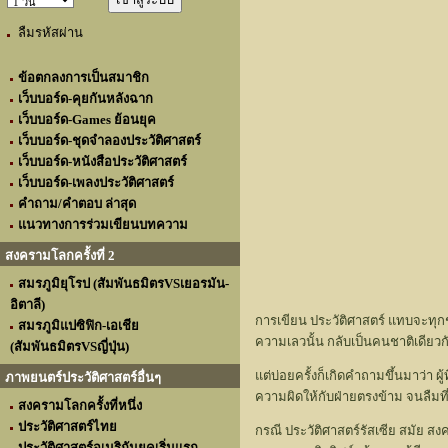
ลืมรหัสผ่าน
ข้อตกลงการเป็นสมาชิก
เว็บบอร์ด-คุยกันหลังฉาก
เว็บบอร์ด-Games ย้อนยุค
เว็บบอร์ด-ชุดจำลองประวัติศาสตร์
เว็บบอร์ด-หนังสือประวัติศาสตร์
เว็บบอร์ด-เพลงประวัติศาสตร์
คำถาม/คำตอบ ล่าสุด
แนวทางการร่วมเขียนบทความ
สงครามโลกครั้งที่ 2
สมรภูมิยุโรป (สัมพันธมิตรVSเยอรมัน-
อิตาลี)
การเขียน ประวัติศาสตร์ แทบจะทุกช
สมรภูมิแปซิฟิก-เอเชีย
ความเลวนั้น กลับเป็นคนชาติเดียวก
(สัมพันธมิตรVSญี่ปุ่น)
แต่บ่อยครั้งก็เกิดคำถามขึ้นมาว่า ผู
ภาพยนตร์ประวัติศาสตร์อื่นๆ
ความผิดให้กับฝ่ายตรงข้าม จนลืมท
สงครามโลกครั้งที่หนึ่ง
ประวัติศาสตร์ไทย
กรณี ประวัติศาสตร์รัสเซีย สมัย 
ประวัติศาสตร์อเมริกันยุคเริ่มแรก