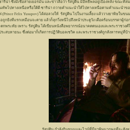
ริน่า ซึ่งมีเชื้อสายเยอรมัน และข่าวลือว่า รัสปูติน มีอิทธิพลอยู่เบื้องหลัง ขณะที่
ื่อนทัพไปทางเหนือหรือใต้ดี ซาริน่า ถวายคำแนะนำให้ไปทางเหนือตามคำแนะนำของ รั
อฟ (Prince Felix Yusupov) ได้ล่อลวงให้ รัสปูติน ไปในงานเลี้ยง แล้ววางยาพิษในขนมแล
ือถูกยิงทีแรกเหมือนจะตาย แล้วก็ลุกวิ่งหนีไปถึงหน้าประตูวัง เดือดร้อนบรรดาผู้ก
ตกพระทัย เพราะ รัสปูติน ได้เขียนหนังสือพยากรณ์อนาคตตนเองและพระราชวงศ์ไว้
ะสบหายนะ ซึ่งต่อมาก็เกิดการปฏิวัติบอลเชวิค และพระราชวงศ์ถูกสังหารหมู่ที่บ้าน
รัสปูติน กำลังกินขนมและไวน์ที่มียาพิษมากพอที่จะสั