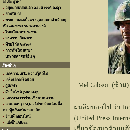
เอเชียบูรพา
อยุธยายศล่มแล้ว ลอยสวรรค์ ลงฤา
ฮานนิบาล
พระบาทสมเด็จพระจุลจอมเกล้าเจ้าอยู่
หัว และพระบรมวงศานุวงศ์
ไทยกับมหาสงคราม
สงครามเวียดนาม
ห้วยโก๋น ๒๕๑๘
การทัพในมลายา
ประวัติศาสตร์อื่น ๆ
เรื่องอื่นๆ
บทความเสริมความรู้ทั่วไป
เกร็ดเล็กเกร็ดน้อย
Mel Gibson (ซ้าย)
ผู้จัดทำ
ผังเว็บไซต์ (Site Map)
แนวทางการร่วมเขียนบทความ
ถาม-ตอบ (FAQs) (โปรดอ่านก่อนตั้ง
ผมลืมบอกไป ว่า Joe 
กระทู้หรือสมัครสมาชิก)
ร้านค้าออนไลน์
(United Press Inter
แบ่งปัน Album
เกี่ยวข้องมาด้วยแล