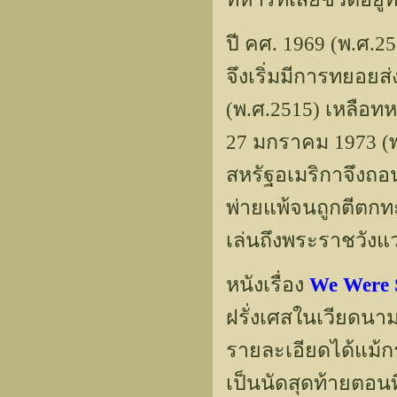
ปี คศ. 1969 (พ.ศ.
จึงเริ่มมีการทยอย
(พ.ศ.2515) เหลือทหา
27 มกราคม 1973 (พ.
สหรัฐอเมริกาจึงถอ
พ่ายแพ้จนถูกตีตกทะ
เล่นถึงพระราชวังแว
หนังเรื่อง
We Were 
ฝรั่งเศสในเวียดนา
รายละเอียดได้แม้กร
เป็นนัดสุดท้ายตอ