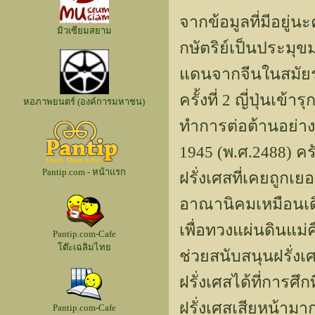
จากข้อมูลที่มีอยู่
มิวเซียมสยาม
กษัตริย์เป็นประมุ
แดนจากจีนในสมัยรา
ครั้งที่ 2 ญี่ปุ่นเ
หอภาพยนตร์ (องค์การมหาชน)
ทำการต่อต้านอย่าง
1945 (พ.ศ.2488) คร
Pantip.com - หน้าแรก
ฝรั่งเศสที่เคยถูกเย
อาณานิคมเหมือนเดิ
เพื่อทวงแผ่นดินแม่
Pantip.com-Cafe
โต๊ะเฉลิมไทย
ช่วยสนับสนุนฝรั่ง
ฝรั่งเศสได้ที่การศึ
ฝรั่งเศสเสียหน้ามาก
Pantip.com-Cafe