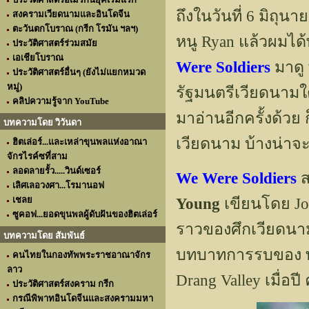
ถึงในวันที่ 6 มิถุนายน
สงครามเวียดนามและอินโดจีน
ตะวันตกโบราณ (กรีก โรมัน ฯลฯ)
หนู Ryan แล้วผมได้พ
ประวัติศาสตร์ร่วมสมัย
เอเชียโบราณ
Were Soldiers
มาดู 
ประวัติศาสตร์อื่นๆ (ยังไม่แยกหมวด
หมู่)
รัฐมนตรีเวียดนามใต
คลิปความรู้จาก YouTube
มาอ่านอีกครั้งด้วย
บทความโดย วิวันดา
เวียดนาม บ้างน่าจะ
ฮิตเล่อร์...และเหล่าขุนพลแห่งอาณา
จักรไรค์ซที่สาม
ลอดลายรั้ว.....วินด์เซอร์
We Were Soldiers
ส
เลิศเลอวงศา...โรมานอฟ
เชลย
Young
เขียนโดย Joe 
ซูคอฟ...ยอดขุนพลผู้ดับฝันของฮิตเล่อร์
ราวของศึกเวียดนามใ
บทความโดย สัมพันธ์
บทบาทการรบของ พัน
คนไทยในกองทัพพระราชอาณาจักร
ลาว
Drang Valley เมื่อปี
ประวัติศาสตร์สงคราม กรีก
กรณีพิพาทอินโดจีนและสงครามมหา