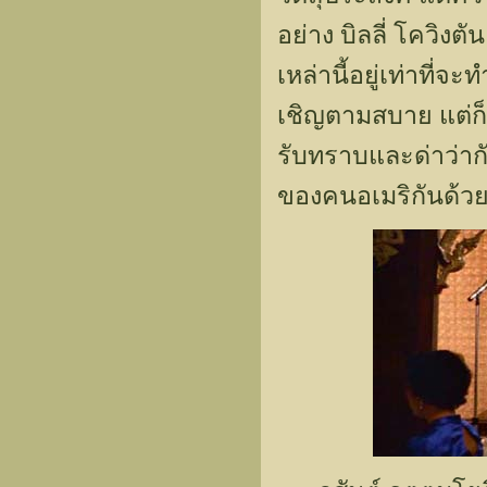
อย่าง บิลลี่ โควิงต
เหล่านี้อยู่เท่าที่จ
เชิญตามสบาย แต่ก็อ
รับทราบและด่าว่ากั
ของคนอเมริกันด้วยก