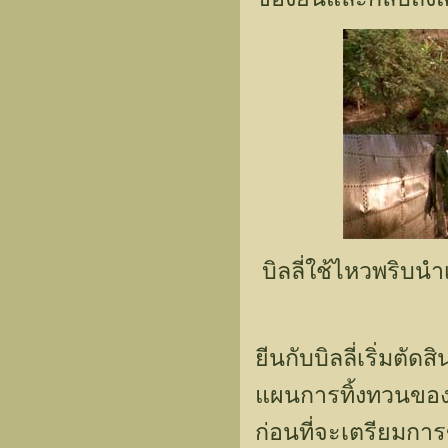
บิลลี่ใช้ไหวพริบน
ยีนกับบิลลี่เริ่มตั
แผนการทิ้งทวนของต
ก่อนที่จะเตรียมการข