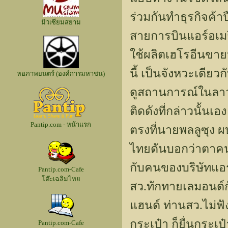
ร่วมกันทำธุรกิจค้าปื
มิวเซียมสยาม
สายการบินแอร์อเมร
ใช้ผลิตเฮโรอีนขายห
นี้ เป็นจังหวะเดีย
หอภาพยนตร์ (องค์การมหาชน)
ดูสถานการณ์ในลาว
ติดดังที่กล่าวนั้นเ
Pantip.com - หน้าแรก
ตรงที่นายพลลูซุง ผ
ไทยดันบอกว่าตาคนนี
กับคนของบริษัทแอร์
Pantip.com-Cafe
โต๊ะเฉลิมไทย
สว.ทักทายเลมอนด์ก
แฮนด์ ท่านสว.ไม่ฟ
กระเป๋า ก็ยื่นกระเป
Pantip.com-Cafe