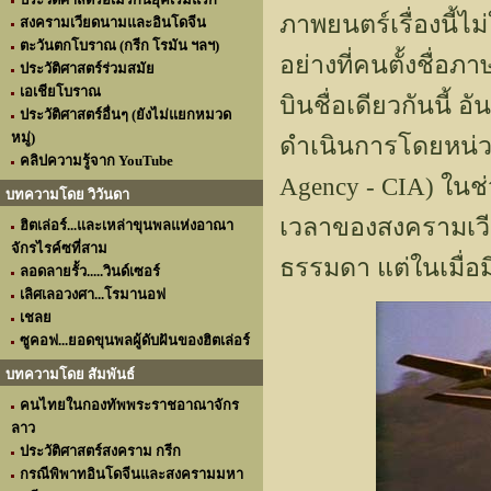
ภาพยนตร์เรื่องนี้ไ
สงครามเวียดนามและอินโดจีน
ตะวันตกโบราณ (กรีก โรมัน ฯลฯ)
อย่างที่คนตั้งชื่อ
ประวัติศาสตร์ร่วมสมัย
เอเชียโบราณ
บินชื่อเดียวกันนี้ 
ประวัติศาสตร์อื่นๆ (ยังไม่แยกหมวด
หมู่)
ดำเนินการโดยหน่วย
คลิปความรู้จาก YouTube
Agency - CIA) ในช่
บทความโดย วิวันดา
เวลาของสงครามเวีย
ฮิตเล่อร์...และเหล่าขุนพลแห่งอาณา
จักรไรค์ซที่สาม
ธรรมดา แต่ในเมื่อมี
ลอดลายรั้ว.....วินด์เซอร์
เลิศเลอวงศา...โรมานอฟ
เชลย
ซูคอฟ...ยอดขุนพลผู้ดับฝันของฮิตเล่อร์
บทความโดย สัมพันธ์
คนไทยในกองทัพพระราชอาณาจักร
ลาว
ประวัติศาสตร์สงคราม กรีก
กรณีพิพาทอินโดจีนและสงครามมหา