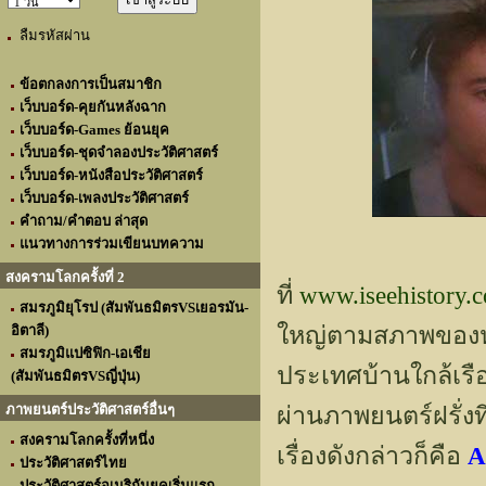
ลืมรหัสผ่าน
ข้อตกลงการเป็นสมาชิก
เว็บบอร์ด-คุยกันหลังฉาก
เว็บบอร์ด-Games ย้อนยุค
เว็บบอร์ด-ชุดจำลองประวัติศาสตร์
เว็บบอร์ด-หนังสือประวัติศาสตร์
เว็บบอร์ด-เพลงประวัติศาสตร์
คำถาม/คำตอบ ล่าสุด
แนวทางการร่วมเขียนบทความ
สงครามโลกครั้งที่ 2
ที่
www.iseehistory.
สมรภูมิยุโรป (สัมพันธมิตรVSเยอรมัน-
ใหญ่ตามสภาพของหนังท
อิตาลี)
สมรภูมิแปซิฟิก-เอเชีย
ประเทศบ้านใกล้เรือ
(สัมพันธมิตรVSญี่ปุ่น)
ภาพยนตร์ประวัติศาสตร์อื่นๆ
ผ่านภาพยนตร์ฝรั่
สงครามโลกครั้งที่หนึ่ง
เรื่องดังกล่าวก็คือ
A
ประวัติศาสตร์ไทย
ประวัติศาสตร์อเมริกันยุคเริ่มแรก