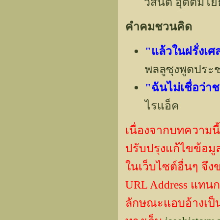
วสันต์ อุตตมโย
คำคมชวนคิด
"แล้วในฝรั่งเศ
พลลูซุงพูดประ
"ฉันไม่เชื่อว่
ไรแอ็ค
เนื่องจากบทความนี้
ปรับปรุงแก้ไขข้
ในเว็บไซต์อื่นๆ จึ
URL Address แทน
ลักษณะแอบอ้างเป็นผ