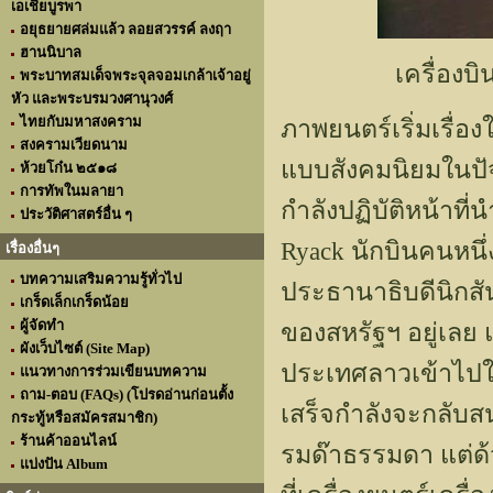
เอเชียบูรพา
อยุธยายศล่มแล้ว ลอยสวรรค์ ลงฤา
ฮานนิบาล
เครื่องบ
พระบาทสมเด็จพระจุลจอมเกล้าเจ้าอยู่
หัว และพระบรมวงศานุวงศ์
ไทยกับมหาสงคราม
ภาพยนตร์เริ่มเรื่อ
สงครามเวียดนาม
แบบสังคมนิยมในปัจจ
ห้วยโก๋น ๒๕๑๘
การทัพในมลายา
กำลังปฏิบัติหน้าที
ประวัติศาสตร์อื่น ๆ
Ryack นักบินคนหนึ่ง
เรื่องอื่นๆ
บทความเสริมความรู้ทั่วไป
ประธานาธิบดีนิกสัน
เกร็ดเล็กเกร็ดน้อย
ผู้จัดทำ
ของสหรัฐฯ อยู่เลย 
ผังเว็บไซต์ (Site Map)
ประเทศลาวเข้าไปในเ
แนวทางการร่วมเขียนบทความ
ถาม-ตอบ (FAQs) (โปรดอ่านก่อนตั้ง
เสร็จกำลังจะกลับส
กระทู้หรือสมัครสมาชิก)
ร้านค้าออนไลน์
รมด๊าธรรมดา แต่ด้
แบ่งปัน Album