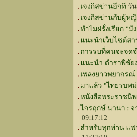
เจงกิสข่านอีกที
วัน
เจงกิสข่านกับผู้หญ
ทำไมฝรั่งเรียก "มัง
แนะนำเว็บไซต์สา
การรบที่คนจะจด
แนะนำ ตำราพิชัยส
เพลงยาวพยากรณ์ ก
มาแล้ว "ไทยรบพม่
หนังสือพระราชนิพ
ไกรฤกษ์ นานา : จา
09:17:12
สำหรับทุกท่าน แฟ