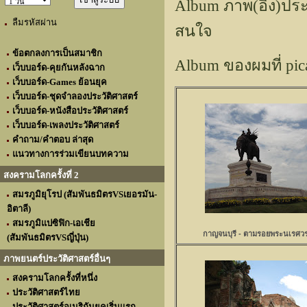
Album ภาพ(อิง)ประว
ลืมรหัสผ่าน
สนใจ
ข้อตกลงการเป็นสมาชิก
Album ของผมที่ pica
เว็บบอร์ด-คุยกันหลังฉาก
เว็บบอร์ด-Games ย้อนยุค
เว็บบอร์ด-ชุดจำลองประวัติศาสตร์
เว็บบอร์ด-หนังสือประวัติศาสตร์
เว็บบอร์ด-เพลงประวัติศาสตร์
คำถาม/คำตอบ ล่าสุด
แนวทางการร่วมเขียนบทความ
สงครามโลกครั้งที่ 2
สมรภูมิยุโรป (สัมพันธมิตรVSเยอรมัน-
อิตาลี)
สมรภูมิแปซิฟิก-เอเชีย
กาญจนบุรี - ตามรอยพระนเรศว
(สัมพันธมิตรVSญี่ปุ่น)
ภาพยนตร์ประวัติศาสตร์อื่นๆ
สงครามโลกครั้งที่หนึ่ง
ประวัติศาสตร์ไทย
ประวัติศาสตร์อเมริกันยุคเริ่มแรก