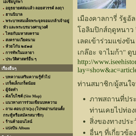
เอเชียบูรพา
อยุธยายศล่มแล้ว ลอยสวรรค์ ลงฤา
ฮานนิบาล
เมืองคาลการี่ รัฐอ
พระบาทสมเด็จพระจุลจอมเกล้าเจ้าอยู่
หัว และพระบรมวงศานุวงศ์
โอลิมปิกส์ฤดูหนาว 
ไทยกับมหาสงคราม
เลดเข้าร่วมแข่งขัน 
สงครามเวียดนาม
ห้วยโก๋น ๒๕๑๘
เกล๊อะ จาไมก้า" ดูบ
การทัพในมลายา
ประวัติศาสตร์อื่น ๆ
http://www.iseehist
lay=show&ac=arti
เรื่องอื่นๆ
บทความเสริมความรู้ทั่วไป
ท่านสมาชิก/ผู้สนใจท
เกร็ดเล็กเกร็ดน้อย
ผู้จัดทำ
ผังเว็บไซต์ (Site Map)
ภาพสถานที่ประว
แนวทางการร่วมเขียนบทความ
ท่านเคยไปท่องเ
ถาม-ตอบ (FAQs) (โปรดอ่านก่อนตั้ง
กระทู้หรือสมัครสมาชิก)
สิ่งของทางประว
ร้านค้าออนไลน์
แบ่งปัน Album
อื่นๆ ที่เกี่ยวข