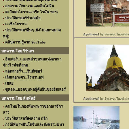
สงครามเวียดนามและอินโดจีน
ตะวันตกโบราณ (กรีก โรมัน ฯลฯ)
ประวัติศาสตร์ร่วมสมัย
เอเชียโบราณ
ประวัติศาสตร์อื่นๆ (ยังไม่แยกหมวด
Ayuthaya1
by Sarayut Tapainth
หมู่)
คลิปความรู้จาก YouTube
บทความโดย วิวันดา
ฮิตเล่อร์...และเหล่าขุนพลแห่งอาณา
จักรไรค์ซที่สาม
ลอดลายรั้ว.....วินด์เซอร์
เลิศเลอวงศา...โรมานอฟ
เชลย
ซูคอฟ...ยอดขุนพลผู้ดับฝันของฮิตเล่อร์
บทความโดย สัมพันธ์
Ayuthaya4
by Sarayut Tapainth
คนไทยในกองทัพพระราชอาณาจักร
ลาว
ประวัติศาสตร์สงคราม กรีก
กรณีพิพาทอินโดจีนและสงครามมหา