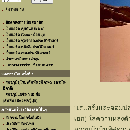
ลืมรหัสผ่าน
ข้อตกลงการเป็นสมาชิก
เว็บบอร์ด-คุยกันหลังฉาก
เว็บบอร์ด-Games ย้อนยุค
เว็บบอร์ด-ชุดจำลองประวัติศาสตร์
เว็บบอร์ด-หนังสือประวัติศาสตร์
เว็บบอร์ด-เพลงประวัติศาสตร์
คำถาม/คำตอบ ล่าสุด
แนวทางการร่วมเขียนบทความ
สงครามโลกครั้งที่ 2
สมรภูมิยุโรป (สัมพันธมิตรVSเยอรมัน-
อิตาลี)
สมรภูมิแปซิฟิก-เอเชีย
(สัมพันธมิตรVSญี่ปุ่น)
"เสแสร้งและจอมปลอ
ภาพยนตร์ประวัติศาสตร์อื่นๆ
เอก) ใส่ความหลงต
สงครามโลกครั้งที่หนึ่ง
ประวัติศาสตร์ไทย
ความบ้าบิ่นพิศดารล
ประวัติศาสตร์อเมริกันยุคเริ่มแรก