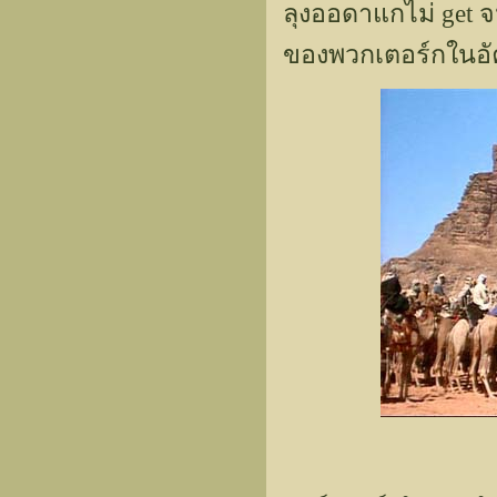
ลุงออดาแกไม่ get จ
ของพวกเตอร์กในอั