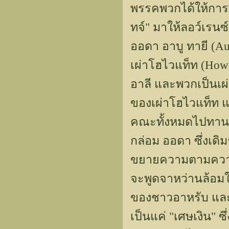
พรรคพวกได้ให้การย
ทจ์" มาให้ลอว์เรนซ์
ออดา อาบู ทายี (Au
เผ่าโฮไวแท็ท (Howe
อาลี และพวกเป็นเผ่
ของเผ่าโฮไวแท็ท แต
คณะทั้งหมดไปทานอา
กล่อม ออดา ซึ่งเดิม
ขยายความตามความเ
จะพูดจาหว่านล้อมใ
ของชาวอาหรับ และพ
เป็นแค่ "เศษเงิน" 