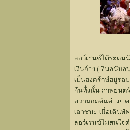
ลอว์เรนซ์ได้ระดมน
เงินจ้าง (เงินสนั
เป็นองครักษ์อยู่รอ
กันทั้งนั้น ภาพยนต
ความกดดันต่างๆ ครั้
เอาชนะ เมื่อเดินท
ลอว์เรนซ์ไม่สนใจคำเ