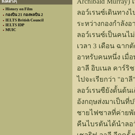
Archibald Murray) 
ลิงค์ต่างๆ
History on Film
ลอว์เรนซ์เดินทาง
กองบิน 21 กองพลบิน 2
IELTS British Council
ระหว่างกองกำลังอา
IELTS IDP
MUIC
ลอว์เรนซ์เป็นคนไม่
เวลา 3 เดือน ฉากต
อาหรับคนหนึ่ง เมื่
อาลี อิบเนล คาร์ริช
ไปจะเรียกว่า "อาลี"
ลอว์เรนซืยังดั้นด
อังกฤษส่งมาเป็นที
ชายไฟซาลที่ค่ายพัก
คืนไบรตันได้นำลอว์