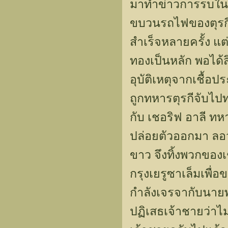
มาทำข่าวการรบในท
ขบวนรถไฟของตุรก
สำเร็จหลายครั้ง แต
ทองเป็นหลัก พอได้ส
อุบัติเหตุจากเชื้อป
ถูกทหารตุรกีจับไปท
กับ เชอริฟ อาลี ทหา
ปล่อยตัวออกมา ลอว์
ขาว จึงทิ้งพวกของ
กรุงเยรูซาเล็มเพื่
กำลังเจรจากับนาย
ปฏิเสธเจ้าชายว่าไม