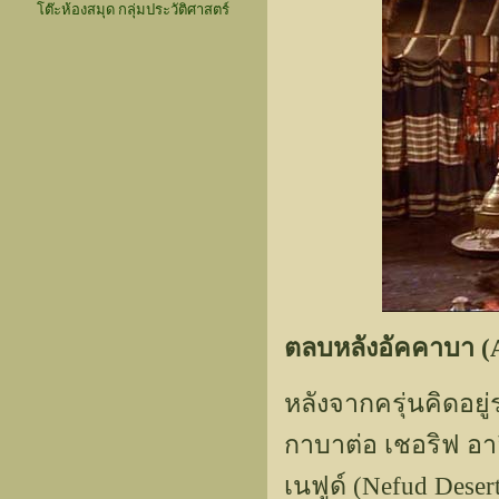
โต๊ะห้องสมุด กลุ่มประวัติศาสตร์
ตลบหลังอัคคาบา (
หลังจากครุ่นคิดอยู
กาบาต่อ เชอริฟ อา
เนฟูด์ (Nefud Deser