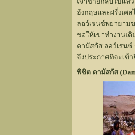
เจ้าชายกลับไปแล้ว 
อังกฤษและฝรั่งเศ
ลอว์เรนซ์พยายามขอ
ขอให้เขาทำงานเดิมต
ดามัสกัส ลอว์เรนซ
จึงประกาศที่จะเข้า
พิชิต ดามัสกัส (Dam