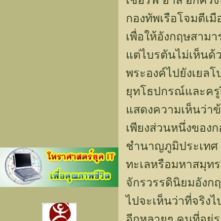
เชอริฟ อาลี อีกคร
กองทัพเรือโจมตีเมื
เพื่อให้อังกฤษสา
แต่ไบรตันไม่เห็น
พระองค์ไปยังเยลโบ ท
ยุทโธปกรณ์และครูฝ
แสดงความเห็นว่าข
เพียงส่วนหนึ่งของก
ชำนาญภูมิประเทศ "ส
ทะเลหรือมหาสมุทรอย
จักรวรรดินิยมอังกฤ
ไปจะเห็นว่าที่จริง
อีกหลายๆ คนที่อยู่