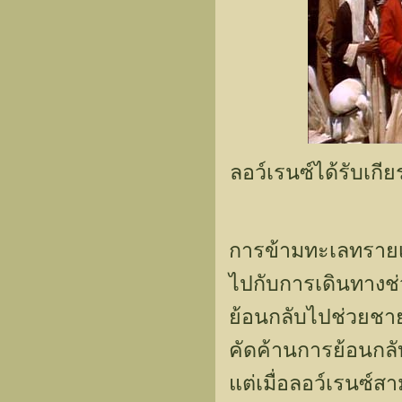
ลอว์เรนซ์ได้รับเกี
การข้ามทะเลทรายเ
ไปกับการเดินทางช่ว
ย้อนกลับไปช่วยชายชื่
คัดค้านการย้อนกลับไ
แต่เมื่อลอว์เรนซ์