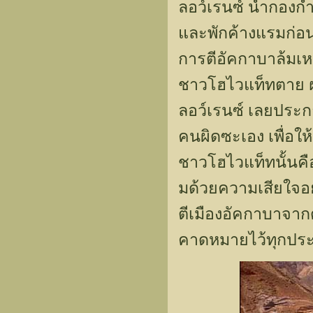
ลอว์เรนซ์ นำกองกำ
และพักค้างแรมก่อนจะ
การตีอัคกาบาล้มเหลว
ชาวโฮไวแท็ทตาย ฝ่
ลอว์เรนซ์ เลยประก
คนผิดซะเอง เพื่อให้
ชาวโฮไวแท็ทนั้นคือ 
มด้วยความเสียใจอย่า
ตีเมืองอัคกาบาจาก
คาดหมายไว้ทุกปร