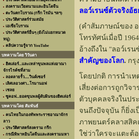
สงครามเวียดนามและอินโดจีน
ลอว์เรนซ์ตัวจริงอั
ตะวันตกโบราณ (กรีก โรมัน ฯลฯ)
ประวัติศาสตร์ร่วมสมัย
(คำสัมภาษณ์ของ อ
เอเชียโบราณ
ประวัติศาสตร์อื่นๆ (ยังไม่แยกหมวด
โทรทัศน์เมื่อปี 19
หมู่)
คลิปความรู้จาก YouTube
อ้างถึงใน "ลอว์เร
บทความโดย วิวันดา
สำคัญของโลก
.
กรุ
ฮิตเล่อร์...และเหล่าขุนพลแห่งอาณา
จักรไรค์ซที่สาม
โดยปกติ การนำเหต
ลอดลายรั้ว.....วินด์เซอร์
เลิศเลอวงศา...โรมานอฟ
เสี่ยงต่อการถูกวิจ
เชลย
ซูคอฟ...ยอดขุนพลผู้ดับฝันของฮิตเล่อร์
ตัวบุคคลจริงในประว
บทความโดย สัมพันธ์
จนถึงปัจจุบัน ก็ยิ่
คนไทยในกองทัพพระราชอาณาจักร
ภาพยนตร์คลาสสิคเรื
ลาว
ประวัติศาสตร์สงคราม กรีก
ใช่ว่าใครจะแตะต้อง
กรณีพิพาทอินโดจีนและสงครามมหา