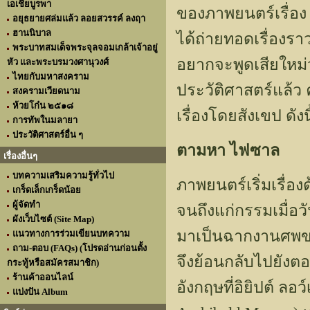
เอเชียบูรพา
ของภาพยนตร์เรื่อ
อยุธยายศล่มแล้ว ลอยสวรรค์ ลงฤา
ฮานนิบาล
ได้ถ่ายทอดเรื่องรา
พระบาทสมเด็จพระจุลจอมเกล้าเจ้าอยู่
อยากจะพูดเสียใหม่ว
หัว และพระบรมวงศานุวงศ์
ไทยกับมหาสงคราม
ประวัติศาสตร์แล้ว 
สงครามเวียดนาม
ห้วยโก๋น ๒๕๑๘
เรื่องโดยสังเขป ดังนี
การทัพในมลายา
ประวัติศาสตร์อื่น ๆ
ตามหา ไฟซาล
เรื่องอื่นๆ
บทความเสริมความรู้ทั่วไป
ภาพยนตร์เริ่มเรื่อง
เกร็ดเล็กเกร็ดน้อย
ผู้จัดทำ
จนถึงแก่กรรมเมื่อว
ผังเว็บไซต์ (Site Map)
มาเป็นฉากงานศพของ
แนวทางการร่วมเขียนบทความ
ถาม-ตอบ (FAQs) (โปรดอ่านก่อนตั้ง
จึงย้อนกลับไปยังต
กระทู้หรือสมัครสมาชิก)
ร้านค้าออนไลน์
อังกฤษที่อิยิปต์ ลอ
แบ่งปัน Album