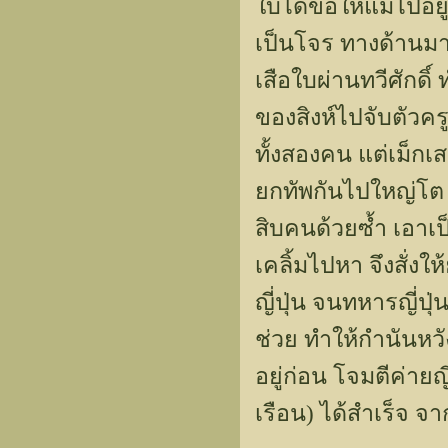
ใบได้ขอให้แม่ไปอยู
เป็นโจร ทางด้านมาล
เสือใบผ่านทวีศักด
ของสิงห์ไปจับตัวคร
ทั้งสองคน แต่เม็กเ
ยกทัพกันไปใหญ่โต ที
สิบคนด้วยซ้ำ เอาเป็
เคลิ้มไปหา จึงสั่ง
ญี่ปุ่น จนทหารญี่ปุ
ช่วย ทำให้กำนันหวั
อยู่ก่อน โจมตีค่ายญ
เรือน) ได้สำเร็จ จ