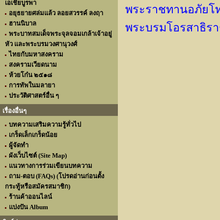
เอเชียบูรพา
พระราชทานอภัยโทษเ
อยุธยายศล่มแล้ว ลอยสวรรค์ ลงฤา
ฮานนิบาล
พระบรมโอรสาธิราช
พระบาทสมเด็จพระจุลจอมเกล้าเจ้าอยู่
หัว และพระบรมวงศานุวงศ์
ไทยกับมหาสงคราม
สงครามเวียดนาม
ห้วยโก๋น ๒๕๑๘
การทัพในมลายา
ประวัติศาสตร์อื่น ๆ
เรื่องอื่นๆ
บทความเสริมความรู้ทั่วไป
เกร็ดเล็กเกร็ดน้อย
ผู้จัดทำ
ผังเว็บไซต์ (Site Map)
แนวทางการร่วมเขียนบทความ
ถาม-ตอบ (FAQs) (โปรดอ่านก่อนตั้ง
กระทู้หรือสมัครสมาชิก)
ร้านค้าออนไลน์
แบ่งปัน Album