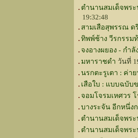
ตำนานสมเด็จพระน
19:32:48
สามเสือสุพรรณ ดร
ทิพพ์ช้าง วีรกรรมท
จงอางผยอง - กำลั
มหาราชดำ
วันที่ 
นรกตะรูเตา : ค่
เสือใบ : แบบฉบับขอ
จอมโจรมเหศวร โรบ
บางระจัน อีกหนึ่ง
ตำนานสมเด็จพระ
ตำนานสมเด็จพระ