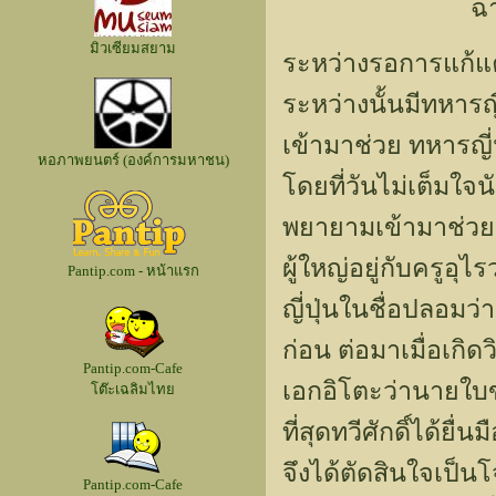
ฉา
มิวเซียมสยาม
ระหว่างรอการแก้แค้
ระหว่างนั้นมีทหารญ
เข้ามาช่วย ทหารญี
หอภาพยนตร์ (องค์การมหาชน)
โดยที่วันไม่เต็มใ
พยายามเข้ามาช่วยแต
ผู้ใหญ่อยู่กับครูอุ
Pantip.com - หน้าแรก
ญี่ปุ่นในชื่อปลอมว
ก่อน ต่อมาเมื่อเก
Pantip.com-Cafe
เอกอิโตะว่านายใบข
โต๊ะเฉลิมไทย
ที่สุดทวีศักดิ์ได้
จึงได้ตัดสินใจเป็น
Pantip.com-Cafe