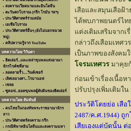
สงครามเวียดนามและอินโดจีน
เสือและสมุนเสือฝ้
ตะวันตกโบราณ (กรีก โรมัน ฯลฯ)
ประวัติศาสตร์ร่วมสมัย
ได้พบภาพยนตร์ไทยที่
เอเชียโบราณ
แต่งเติมเสริมจากเรื
ประวัติศาสตร์อื่นๆ (ยังไม่แยกหมวด
หมู่)
กล่าวถึงเสือมเหศว
คลิปความรู้จาก YouTube
เป็นภาพของสังคมในย
บทความโดย วิวันดา
ฮิตเล่อร์...และเหล่าขุนพลแห่งอาณา
โจรมเหศวร
มาคุยก
จักรไรค์ซที่สาม
ลอดลายรั้ว.....วินด์เซอร์
ก่อนเข้าเรื่องเนื้
เลิศเลอวงศา...โรมานอฟ
เชลย
ปรับปรุงเพิ่มเติมใน
ซูคอฟ...ยอดขุนพลผู้ดับฝันของฮิตเล่อร์
บทความโดย สัมพันธ์
ประวัติโดยย่อ เสือ
คนไทยในกองทัพพระราชอาณาจักร
2487/ค.ศ.1944) ถู
ลาว
ประวัติศาสตร์สงคราม กรีก
เสียเองแต่บัดนั้น 
กรณีพิพาทอินโดจีนและสงครามมหา