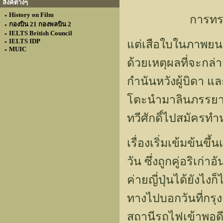
ลิงค์ต่างๆ
History on Film
การทรม
กองบิน 21 กองพลบิน 2
IELTS British Council
IELTS IDP
แต่เสือใบในภาพยนตร์เ
MUIC
ด้วยเหตุผลที่จะกล่
กำนันหวังผู้บิดา แล
โตะนำมาลินภรรยาช
ทวีศักดิ์ไปสมัครทำ
เรื่องเริ่มเข้มข้น
วัน ซึ่งถูกคู่อริเก่
ค่ายญี่ปุ่นได้ยัง
ทางไปบอกวันที่กรุง
สถานีรถไฟเข้าพอดี