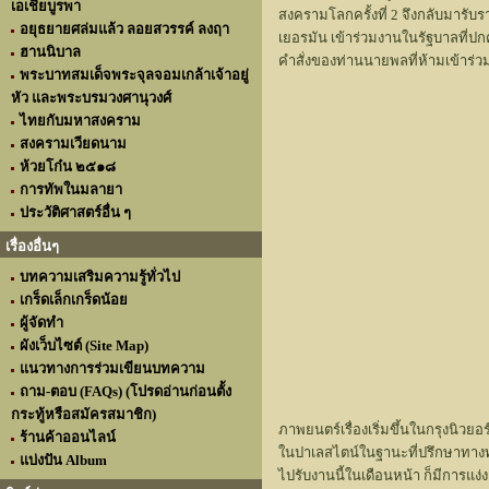
เอเชียบูรพา
สงครามโลกครั้งที่ 2 จึงกลับมาร
อยุธยายศล่มแล้ว ลอยสวรรค์ ลงฤา
เยอรมัน เข้าร่วมงานในรัฐบาลที่ปกค
ฮานนิบาล
คำสั่งของท่านนายพลที่ห้ามเข้าร่
พระบาทสมเด็จพระจุลจอมเกล้าเจ้าอยู่
หัว และพระบรมวงศานุวงศ์
ไทยกับมหาสงคราม
สงครามเวียดนาม
ห้วยโก๋น ๒๕๑๘
การทัพในมลายา
ประวัติศาสตร์อื่น ๆ
เรื่องอื่นๆ
บทความเสริมความรู้ทั่วไป
เกร็ดเล็กเกร็ดน้อย
ผู้จัดทำ
ผังเว็บไซต์ (Site Map)
แนวทางการร่วมเขียนบทความ
ถาม-ตอบ (FAQs) (โปรดอ่านก่อนตั้ง
กระทู้หรือสมัครสมาชิก)
ภาพยนตร์เรื่องเริ่มขึ้นในกรุงนิวยอ
ร้านค้าออนไลน์
ในปาเลสไตน์ในฐานะที่ปรึกษาทางทหา
แบ่งปัน Album
ไปรับงานนี้ในเดือนหน้า ก็มีการแง