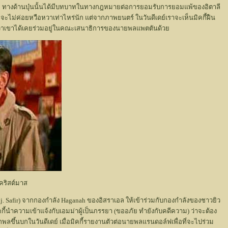
่ม ทางด้านบุ๋นนั้นได้มีบทบาทในทางกฎหมายต่อการยอมรับการยอมแพ้ของอิตาลี
จจะไม่ค่อยหวือหวาเท่าไหร่นัก แต่จากภาพยนตร์ ในวันดีเดย์เราจะเห็นมิคกี้ฝืน
ยน ว่าเขาได้เคยร่วมอยู่ในคณะเสนาธิการของนายพลแพตตันด้วย
นคริสต์มาส
ย (Maj. Safir) จากกองกำลัง Haganah ของอิสราเอล ให้เข้าร่วมกับกองกำลังของชาวยิว
กี้นำความเข้าแจ้งกับเอมม่าผู้เป็นภรรยา (ขออภัย ทำยังกับคดีความ) ว่าจะต้อง
พลขึ้นบกในวันดีเดย์ เมื่อมิคกี้รายงานตัวต่อนายพลแรนดอล์ฟเพื่อที่จะไปร่วม