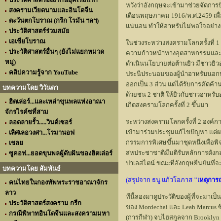
หวังว่าอังกฤษจะเข้ามาช่วยจัดการ
สงครามเวียดนามและอินโดจีน
เดือนพฤษภาคม 1916/พ.ศ.2459 เพื
ตะวันตกโบราณ (กรีก โรมัน ฯลฯ)
แน่นอน ทำให้อาหรับไม่พอใจอย่า
ประวัติศาสตร์ร่วมสมัย
เอเชียโบราณ
ในช่วงระหว่างสงครามโลกครั้งที่ 
ประวัติศาสตร์อื่นๆ (ยังไม่แยกหมวด
ความก้าวหน้าทางอุตสาหกรรมและเ
หมู่)
ดำเนินนโยบายต่อต้านยิว มีชาวยิวอ
คลิปความรู้จาก YouTube
ประนีประนอมของผู้นำอาหรับนอกป
ออกเป็น 3 ส่วน แต่ได้รับการคัดค้
บทความโดย วิวันดา
ด้วยชน 2 ชาติ ให้ยิวกับชาวอาหรั
ฮิตเล่อร์...และเหล่าขุนพลแห่งอาณา
เกิดสงครามโลกครั้งที่ 2 ขึ้นมา
จักรไรค์ซที่สาม
ระหว่างสงครามโลกครั้งที่ 2 องค
ลอดลายรั้ว.....วินด์เซอร์
เข้ามาร่วมประชุมแก้ไขปัญหา แต
เลิศเลอวงศา...โรมานอฟ
กรรมการพิเศษขึ้นมาชุดหนึ่งเพื่
เชลย
สหประชาชาติมีมติรับหลักการดังก
ซูคอฟ...ยอดขุนพลผู้ดับฝันของฮิตเล่อร์
ปาเลสไตน์ ขณะที่อังกฤษยืนยันท
บทความโดย สัมพันธ์
(สรุปจาก ธนู แก้วโอภาส
"เหตุการ
คนไทยในกองทัพพระราชอาณาจักร
ลาว
ทีนี้ลองมาดูประวัติของผู้ที่จะมาเป
ประวัติศาสตร์สงคราม กรีก
ของ Mordechai และ Leah Marcus ซึ่ง
กรณีพิพาทอินโดจีนและสงครามมหา
(การกีฬา) จบไฮสกูลจาก Brooklyn 