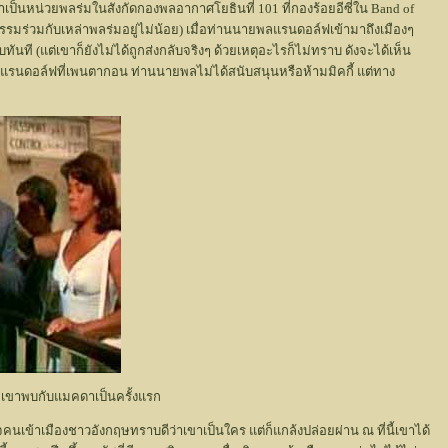
เป็นหน่วยพลร่มในสังกัดกองพลอากาศโยธินที่ 101 ที่กองร้อยอีซี่ใน Band of
กรรมร่วมกับเหล่าพลร่มอยู่ไม่น้อย) เมื่อท่านนายพลแรนดอล์ฟเข้ามาถึงเมืองๆ
ทันที (แต่เขาก็ยังไม่ได้ถูกส่งกลับจริงๆ ด้วยเหตุอะไรก็ไม่ทราบ ดังจะได้เห็น
รนดอล์ฟที่เพนตากอน ท่านนายพลไม่ได้สนับสนุนหรือห้ามมิคกี้ แต่ทาง
ี่ที่เขาพบกับแมคดาเป็นครั้งแรก
คนเข้าเมืองชาวอังกฤษทราบดีว่าเขาเป็นใคร แต่ก็แกล้งปล่อยผ่าน ณ ที่นี้เขาได้