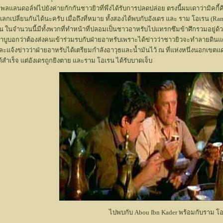
ยพลแลนดอล์ฟไปยังค่ายกักกันชาวยิวที่พึ่งได้รับการปลดปล่อย ตรงนี้ผมเดาว่ามิคก
วแลกเปลี่ยนกันได้นะครับ เมื่อถึงที่หมาย ทั้งสองได้พบกับอังเดร และ ราม โอเรน
ในจำนวนนี้มีทั้งพวกที่ทำหน้าที่ปลอมเป็นชาวอาหรับไปแทรกซึมข้าศึกรวมอยู่ด้วย 
 อาบูบอกว่าต้องส่งคนเข้าร่วมรบกับฝ่ายอาหรับเพราะได้ข่าวว่าชาวยิวจะทำลายดินแ
ะแจ้งข่าวว่าฝ่ายอาหรับได้เตรียมกำลังอาวุธและน้ำมันไว้ ณ ที่แห่งหนึ่งนอกเขตแด
ำเร็จ แต่อังเดรถูกยิงตาย และราม โอเรน ได้รับบาดเจ็บ
ไปพบกับ Abou Ibn Kader พร้อมกับราม โ