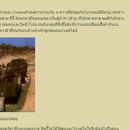
งค์กรและวางแผนทำสงครามร่วมกัน ระหว่างที่ยังคุยกันไม่จบพอดีมีคนมาส่งข่าว
ดเหตุ ณ ที่นี้ อังเดรสามีของแมคดาเป็นผู้นำชาวยิวมาถึงยังชายหาด พอดีกับจังหวะ
มทบและวิ่งเข้าไปปะปนกับกลุ่มที่พึ่งขึ้นฝั่ง มีการแลกเปลี่ยนเสื้อผ้ากันจน
ชาวยิวที่ปนกันจนมั่วแล้วเข้าสู่เขตแดนปาเลสไตน์
องยอมปล่อย
ัพสหรัฐฯ ที่รบแบบคนรวย มิคกี้ไม่ได้โต้ตอบอะไร แต่ในใจนึกย้อนไปถึงตอน