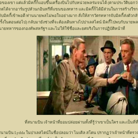
เขา แต่แล้วมิคกี้ก็แอบขึ้นเครื่องบินไปกับหน่วยพลร่มจนได้ (ตามประวัติบอกว่า
งเกตได้จากอาร์มรูปหัวนกอินทรีที่แขนของทหาร และมิคกี้ก็ได้มีส่วนในการสร้างวีร
กับมิคกี้เข้าพอดี ท่านนายพลไม่พอใจอย่างมาก สั่งให้สารวัตรทหารจับมิคกี้ส่งตัวกลับ
ในตอนต่อไป) กลับมายังช่วงที่จะต้องเดินทางไปปาเลสไตน์ มิคกี้ไปพบกับนายพลแ
นายทหารของกองทัพสหรัฐฯ และไม่ให้ใช้ชื่อและยศจริงในการปฏิบัติหน้าที่
ที่สนามบิน เจ้าหน้าที่ยอมปล่อยผ่านทั้งที่รู้ว่าเขาเป็นใคร และเป็นท
ถึงสนามบิน Lydda ในปาเลสไตน์ในชื่อปลอมว่า ไมเคิล สโตน ปรากฏว่าเจ้าหน้าที่ตรวจ