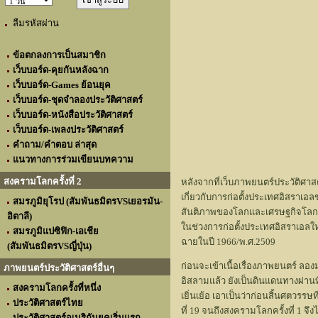
ลืมรหัสผ่าน
ข้อตกลงการเป็นสมาชิก
เว็บบอร์ด-คุยกันหลังฉาก
เว็บบอร์ด-Games ย้อนยุค
เว็บบอร์ด-ชุดจำลองประวัติศาสตร์
เว็บบอร์ด-หนังสือประวัติศาสตร์
เว็บบอร์ด-เพลงประวัติศาสตร์
คำถาม/คำตอบ ล่าสุด
แนวทางการร่วมเขียนบทความ
สงครามโลกครั้งที่ 2
หลังจากที่เว็บภาพยนตร์ประวัติศาส
เกี่ยวกับการก่อตั้งประเทศอิสราเ
สมรภูมิยุโรป (สัมพันธมิตรVSเยอรมัน-
สันติภาพของโลกและเศรษฐกิจโลกอัน
อิตาลี)
ในช่วงการก่อตั้งประเทศอิสราเอลใหม
สมรภูมิแปซิฟิก-เอเชีย
ฉายในปี 1966/พ.ศ.2509
(สัมพันธมิตรVSญี่ปุ่น)
ก่อนจะเข้าเนื้อเรื่องภาพยนตร์ ลอ
ภาพยนตร์ประวัติศาสตร์อื่นๆ
อิสลามแล้ว ยังเป็นดินแดนทางผ่านที
สงครามโลกครั้งที่หนึ่ง
เยิ่นเย้อ เอาเป็นว่าก่อนสิ้นศตวร
ประวัติศาสตร์ไทย
ที่ 19 จนถึงสงครามโลกครั้งที่ 1 
ประวัติศาสตร์อเมริกันยุคเริ่มแรก