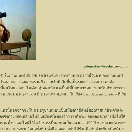
webmaster@iseehistory.com
หรับในภาพยนตร์เกี่ยวกับลอว์เรนซ์แห่งอารเบียบ้าง คราวนี้ถึงตาของภาพยนตร์
ะวันออกกลางและสงครามยิว-อาหรับที่เกิดขึ้นเป็นระยะๆ ส่งผลกระทบต่อ
ที่คนไทยอาจจะไม่ค่อยคุ้นเคยนัก แต่เป็นผู้ที่มีบทบาทอย่างมากในด้านการรบ
.1901/พ.ศ.2443-10 มิ.ย.1948/พ.ศ.2491) ในเรื่อง Cast A Giant Shadow ที่เริ่ม
ห่งนี้นอกจากจะมีนครเยรูซาเลมอันเป็นเมืองศักดิ์สิทธิ์ของศาสนายิว-คริสต์-
งต้องผลัดเปลี่ยนไปเป็นเมืองขึ้นของจักรวรรดิ์ต่างๆ อยู่ตลอดเวลา เพื่อไม่ให้
ับรวมทั้งปาเลสไตน์ไว้ในจักรวรรดิ์ของตนเป็นเวลากว่า 400 ปี ช่วงปลายศตวรรษ
นระหว่างสงครามโลกครั้งที่ 1 ทั้งยิวและอาหรับได้ร่วมมือกับฝ่ายพันธมิตรโดย