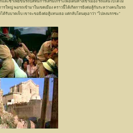
้และซาเฟียขึ้นรถบัสที่มีการเสริมเกราะเพื่อเดินทางเข้าเมือง รถแล่นไปได้ไม่
็นการใหญ่ พอรถเข้ามาในเขตเมือง คราวนี้ได้เกิดการยิงต่อสู้กันระหว่างคนในรถ
โรน่าได้รับบาดเจ็บ เขาจะขอยิงต่อสู้แทนเธอ แต่กลับโดนดุเอาว่า "ไปลงนรกซะ"