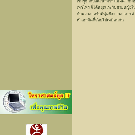
เริ่มรู้จักกับสตรีนามว่า แมคดา ซี
เท่าไหร่ ก็ได้หยุดแวะรับชายหญิงใน
กับพวกอาหรับที่ซุ่มยิงจากอาคารต่า
ทำเอามิคกี้จ๋อยไปเหมือนกัน