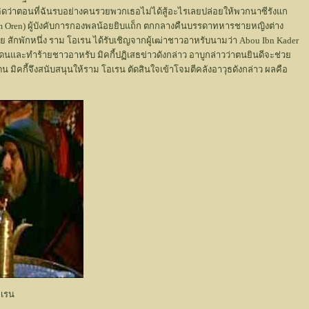
ี้คิดว่าตอนที่ฉันรบอย่างคนรวยพวกเธอไม่ได้สู้อะไรเลยปล่อยให้พวกนาซีรังแก
 (Ram Oren) ผู้บังคับการกองพลน้อยยิบแถ็ก ตกกลางคืนบรรดาทหารชายหญิงต่าง
สักพักหนึ่ง ราม โอเรน ได้รับเชิญจากผู้เฒ่าชาวอาหรับนามว่า Abou Ibn Kader
ดนและทำร้ายชาวอาหรับ มิคกี้ปฏิเสธข่าวดังกล่าว อาบูกล่าวว่าตนยินดีจะช่วย
น มิคกี้จึงสนับสนุนให้ราม โอเรน ตัดสินใจเข้าโจมตีคลังอาวุธดังกล่าว ผลคือ
อเรน