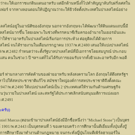
ว่าจะให้เอกราชแก่ดินแดนอาหรับ แต่อีกด้านหนึ่งก็ไปทำสัญญาลับกับฝรั่งเศสใน
ลเฟอร์ จากทางลอนดอนให้ปฏิญาณว่าจะให้ยิวจัดตั้งประเทศในปาเลสไตน์อย่าง
ปาเลสไตน์อยู่ในอาณัติของอังกฤษ นอกจากอังกฤษจะได้พัฒนาให้ดินแดนแถบนี้มี
ลสไตน์มากขึ้น โดยเฉพาะในช่วงที่พรรคนาซีเริ่มครองอำนาจในเยอรมันและ
ทำให้ชาวอาหรับในปาเลสไตน์เริ่มก่อการประท้วง ต่อยุติลงได้ด้วยการ
สไตน์ จนได้รายงานในเดือนกรกฎาคม 1937/พ.ศ.2480 เสนอให้แบ่งปาเลสไตน์
1939/พ.ศ.2482 กำหนดว่าจะตั้งรัฐบาลปาเลสไตน์ที่มีเอกราชโดยสมบูรณ์ ประกอบ
น คนในช่วง 5 ปี ฯลฯ แต่ก็ไม่ได้รับการยอมรับจากทั้งยิวและอาหรับอีก พอดี
ฟอร์ ท่ามกลางการคัดค้านของฝ่ายอาหรับ หลังสงครามโลก อังกฤษได้ดึงสหรัฐฯ
ญหาไปให้สหประชาชาติแก้ไข สมัชชาใหญ่องค์การสหประชาชาติจึงตั้งคณะ
47/พ.ศ.2490 ให้แบ่งปาเลสไตน์เป็น 2 ประเทศแต่ให้รวมกันด้านเศรษฐกิจ
จนวุ่นวายในปาเลสไตน์ และสหรัฐได้ประกาศเลิกสนับสนุนมติการแบ่งแยก
.ศ.2491
ะครับ)
niel Marcus (ตอนเข้ามาปาเลสไตน์ยังมีอีกชื่อหนึ่งว่า "Michael Stone") เป็นบุตร
01/พ.ศ.2443 เป็นบุตรคนที่ 5 ของครอบครัว การศึกษานั้นดีเยี่ยมทั้งบุ๋นทั้งบู๊
บการศึกษาจึงมาทำงานด้านกฎหมาย จนกระทั่งญี่ปุ่นโจมตีเพิร์ลฮาเบอร์ใน