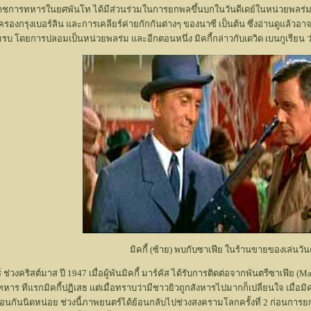
ับราชการทหารในยศพันโท ได้มีส่วนร่วมในการยกพลขึ้นบกในวันดีเดย์ในหน่วยพลร
รองกรุงเบอร์ลิน และการเคลียร์ค่ายกักกันต่างๆ ของนาซี เป็นต้น ซึ่งอ่านดูแล้วอา
วมรบ โดยการปลอมเป็นหน่วยพลร่ม และอีกตอนหนึ่ง มิคกี้กล่าวกับเดวิด เบนกูเรี
มิคกี้ (ซ้าย) พบกับซาเฟีย ในร้านขายของเล่นวั
ร์ ช่วงคริสต์มาส ปี 1947 เมื่อผู้พันมิคกี้ มาร์คัส ได้รับการติดต่อจากพันตรีซาเฟี
ร ทีแรกมิคกี้ปฏิเสธ แต่เมื่อทราบว่ามีชาวยิวถูกสังหารไปมากก็เปลี่ยนใจ เมื่อมิค
่งอนกันนิดหน่อย ช่วงนี้ภาพยนตร์ได้ย้อนกลับไปช่วงสงครามโลกครั้งที่ 2 ก่อนการยก