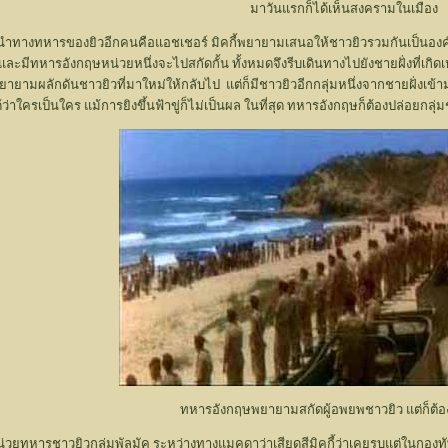
มาวันแรกก็ได้เห็นสงครามในเมือง
้จักผู้นำทางทหารของยิวอีกคนคือแอชเชอร์ มิคกี้พยายามเสนอให้ชาวยิวรวมกันเป็นอ
ก และมีทหารอังกฤษหน่วยหนึ่งจะไปสกัดกั้น ทั้งหมดจึงรีบเดินทางไปยังชายฝั่งที่เกิ
ายามผลักดันชาวยิวที่มาใหม่ให้กลับไป แต่ก็มีชาวยิวอีกกลุ่มหนึ่งจากชายฝั่งเข้ามาส
ครเป็นใคร แม้การยิงขึ้นฟ้าขู่ก็ไม่เป็นผล ในที่สุด ทหารอังกฤษก็ต้องปล่อยกลุ่ม
ทหารอังกฤษพยายามสกัดผู้อพยพชาวยิว แต่ก็ต้
น่วยทหารชาวยิวกลุ่มพัลมัค ระหว่างทางแมคดาว่าเสียดสีมิคกี้ว่าเคยรบแต่ในกองท