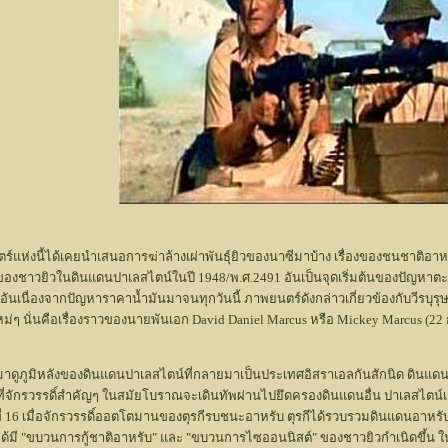
ตร์แห่งนี้ได้เคยนำเสนอการฆ่าล้างเผ่าพันธุ์ยิวของนาซีมาบ้าง เรื่องของชนชาติอา
อลของชาวยิวในดินแดนปาเลสไตน์ในปี 1948/พ.ศ.2491 อันเป็นจุดเริ่มต้นของปัญหาต
เนื่องจากปัญหาราคาน้ำมันมาจนทุกวันนี้ ภาพยนตร์ดังกล่าวเกี่ยวข้องกับวีรบุรุษ
่ๆ นั่นคือเรื่องราวของนายพันเอก David Daniel Marcus หรือ Mickey Marcus (22 ก.พ
งมาดูภูมิหลังของดินแดนปาเลสไตน์ที่กลายมาเป็นประเทศอิสราเอลกันสักนิด ดินแดนแ
่จักรวรรดิ์สำคัญๆ ในสมัยโบราณจะเดินทัพผ่านไปยึดครองดินแดนอื่น ปาเลสไตน์เองจึ
รษที่ 16 เมื่อจักรวรรดิ์ออตโตมานของตุรกีรบชนะอาหรับ ตุรกีได้รวบรวมดินแดนอาหร
จึงได้มี "ขบวนการกู้ชาติอาหรับ" และ "ขบวนการไซออนนิสต์" ของชาวยิวกำเนิดขึ้น ใ