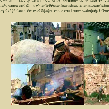
มอน ที่ทางฝ่ายยิวส่งมาอุปโลกน์ว่าเป็นน้องสาวของเขาที่เดินทางมารับ แมคดา พามิคกี
เครื่องแบบกลุ่มหนึ่งด้วย พอขึ้นมาได้ก็เริ่มเอาชิ้นส่วนปืนสะเต็นมาประกอบกันเป
งๆ มิคกี้รู้สึกไม่ค่อยดีกับการที่มีผู้หญิงมาร่วมรบด้วย โดยเฉพาะเมื่อผู้หญิงชื่อ