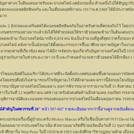
ปัญหาต่างๆ ในดินแดนอาหรับและปาเลสไตน์ แต่อังกฤษนั้น ด้านหนึ่งไปให้สัญญากับ
่อตกลงแบ่งเขตอิทธิพลกัน และในเดือนพฤศจิกายน 1917/พ.ศ.2460 ได้มีประกาศบั
งมาก
1 และ 2 อังกฤษและฝรั่งเศสได้แบ่งเขตอิทธิพลกันในอาหรับตามที่ตกลงกันไว้ โดย
กษตรกรรมอย่างมากแล้ว ยังได้ให้ท้ายปล่อยให้ชาวยิวอพยพเข้ามาในดินแดนปาเ
พยพเข้ามาในปาเลสไตน์มากถึง 6,854 คน นับเป็นจำนวนที่สูงที่สุดกว่าครั้งก่อนๆ 
าเลสไตน์ หลังจากนั้นอังกฤษได้ตั้งคณะกรรมการขึ้นมาศึกษาสภาพปัญหาในปาเล
านจากทุกฝ่ายที่เกี่ยวข้อง ต่อมาได้มีการจัดประชุมเกี่ยวกับปัญหาปาเลสไตน์ในปี 
บอยู่ร่วมกันภายในช่วงระยะเวลา 10 ปี และกำหนดจำนวนชาวยิวอพยพได้อีกเพียง 1 แส
์การไซออนนิสต์ในอเมริกาได้ประกาศที่จะจัดตั้งประเทศของตนขึ้นตามแผนการบัลเ
่ผลโดยสรุปคือยังไม่สามารถแก้ไขปัญหาอะไรได้อีกตามเคย คราวนี้อังกฤษโยนปั
อพิจารณาปัญหาปาเลสไตน์โดยเฉพาะ ผลการพิจารณาจากรายงานวันที่ 31 สิงหาคม 19
ล่าวในวันที่ 22 พฤศจิกายน แต่ชาวอาหรับยังคงคัดค้านอีกตามเคย จนเกิดการจลา
ี่จะยุติการอาณัติและถอนทหารของตนออกจากปาเลสไตน์ในเดือนพฤษภาคม 1948/พ
ณ์สำคัญในศตวรรษที่ 20"
หน้า 597-607 รายละเอียดมากกว่านี้อ่านดูจากฉบับเต็มน
็นพระเอกของเรื่องนี้ดูบ้างนะครับ Mickey Marcus หรือในชื่อเป็นทางการว่า David Da
อพยพมาจากประเทศโรมาเนีย ตัวเขาเองมาเกิดที่นิวยอร์คเมื่อวันที่ 22 กุมภาพันธ์ 19
เข้าศึกษาใน West Point ในปี 1920/พ.ศ.1963 และยังศึกษาวิชากฎหมายด้วย เมื่อจ