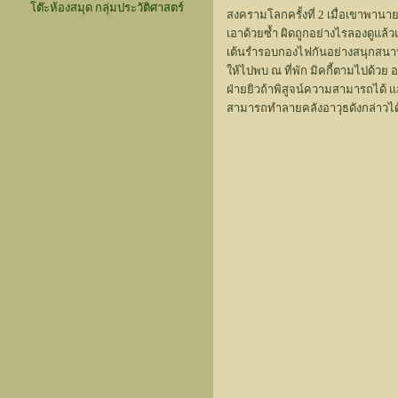
โต๊ะห้องสมุด กลุ่มประวัติศาสตร์
สงครามโลกครั้งที่ 2 เมื่อเขาพานา
เอาด้วยซ้ำ ผิดถูกอย่างไรลองดูแล้
เต้นรำรอบกองไฟกันอย่างสนุกสนาน 
ให้ไปพบ ณ ที่พัก มิคกี้ตามไปด้วย
ฝ่ายยิวถ้าพิสูจน์ความสามารถได้ แล
สามารถทำลายคลังอาวุธดังกล่าวได้ส