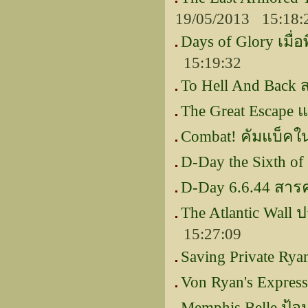
19/05/2013 15:18:
Days of Glory เมื่อ
15:19:32
To Hell And Back ส
The Great Escape 
Combat! คัมแบ็ค
D-Day the Sixth of 
D-Day 6.6.44 สาร
The Atlantic Wall 
15:27:09
Saving Private Rya
Von Ryan's Expres
Memphis Belle ป้อม