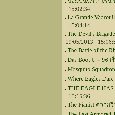
ป้อมปืนนาวาโรน 
15:02:34
La Grande Vadroui
15:04:14
The Devil's Brig
19/05/2013 15:06:
The Battle of the Ri
Das Boot U – 96 เร
Mosquito Squadron
Where Eagles Dare
THE EAGLE HAS L
15:15:36
The Pianist ความว
The Last Armored