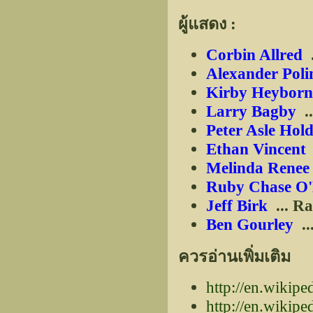
ผู้แสดง :
Corbin Allred
Alexander Pol
Kirby Heyborn
Larry Bagby
..
Peter Asle Hol
Ethan Vincent
Melinda Rene
Ruby Chase O'
Jeff Birk
... R
Ben Gourley
..
ควรอ่านเพิ่มเติม
http://en.wikipe
http://en.wikipe