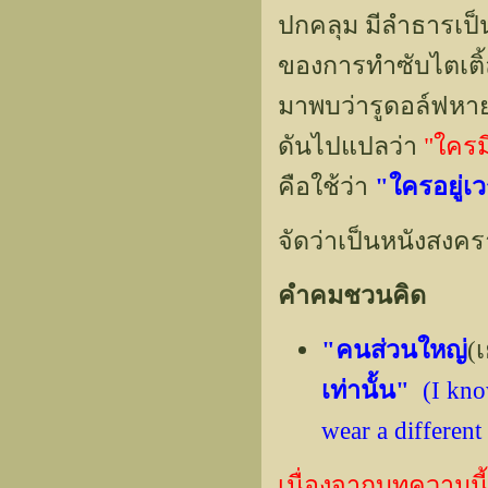
ปกคลุม มีลำธารเป็
ของการทำซับไตเติ้
มาพบว่ารูดอล์ฟหาย
ดันไปแปลว่า
"ใครม
คือใช้ว่า
"ใครอยู่เ
จัดว่าเป็นหนังสงค
คำคมชวนคิด
"คนส่วนใหญ่
(
เท่านั้น"
(I kno
wear a different
เนื่องจากบทความนี