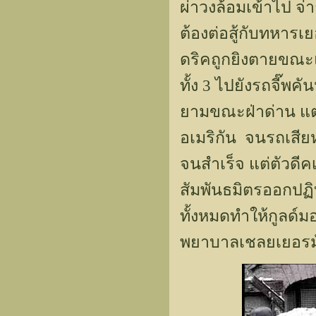
ผ่าวงล้อมเข้าไป จ่า
ต้องต่อสู้กับทหารเย
ดริคถูกยิงตายขณะแบ
ทั้ง 3 ไปยังรถจี๊พ
ยามขณะฝ่าด่าน แต่
อเมริกัน จนรถเสียห
จนสำเร็จ แต่ตัวดีคเ
สัมพันธมิตรออกปฏิ
ทั้งหมดทำให้กูลด์
พยาบาลเชลยเยอรมั