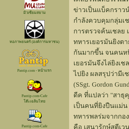
ข่าวเป็นแบ็คกราวน์
มิวเซียมสยาม
กำลังควบคุมกลุ่มเ
การตรวจค้นเชลย แต่
ทหารเยอรมันยิงตาย 
หอภาพยนตร์ (องค์การมหาชน)
กันมากขึ้น จนคนหน
เยอรมันจึงไล่ยิงเช
Pantip.com - หน้าแรก
ไปยิง ผลสรุปว่ามีเ
(SSgt. Gordon Gun
ดีค ที่แปลว่า "สาธุ
Pantip.com-Cafe
โต๊ะเฉลิมไทย
เป็นคนที่ยิงปืนแม่
ทหารพลร่มจากกองพล
คือ เสนารักษ์สตีเว
Pantip.com-Cafe