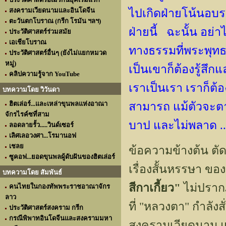
สงครามเวียดนามและอินโดจีน
ไปเกิดฝ่ายโน้นอบร
ตะวันตกโบราณ (กรีก โรมัน ฯลฯ)
ฝ่ายนี้ ฉะนั้น อย่
ประวัติศาสตร์ร่วมสมัย
เอเชียโบราณ
ทางธรรมที่พระพุทธเจ
ประวัติศาสตร์อื่นๆ (ยังไม่แยกหมวด
หมู่)
เป็นเขาก็ต้องรู้สึ
คลิปความรู้จาก YouTube
เราเป็นเรา เราก็ต
บทความโดย วิวันดา
ฮิตเล่อร์...และเหล่าขุนพลแห่งอาณา
สามารถ แม้ตัวจะตาย
จักรไรค์ซที่สาม
บาป และไม่พลาด ..
ลอดลายรั้ว.....วินด์เซอร์
เลิศเลอวงศา...โรมานอฟ
เชลย
ข้อความข้างต้น ตั
ซูคอฟ...ยอดขุนพลผู้ดับฝันของฮิตเล่อร์
เรื่องสั้นหรรษา ข
บทความโดย สัมพันธ์
สีกาเกี้ยว"
ไม่ปรากฏป
คนไทยในกองทัพพระราชอาณาจักร
ลาว
ที่ "หลวงตา" กำลัง
ประวัติศาสตร์สงคราม กรีก
กรณีพิพาทอินโดจีนและสงครามมหา
สงครามเวียดนาม แม