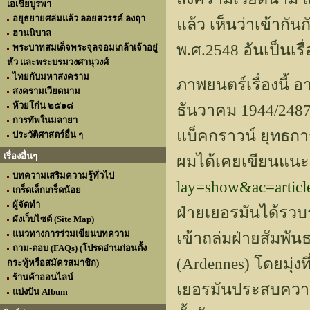
เอเชียบูรพา
อยุธยายศล่มแล้ว ลอยสวรรค์ ลงฤา
แล้ว เห็นว่าเข้ากันกั
ฮานนิบาล
พ.ศ.2548 อันเป็นเร
พระบาทสมเด็จพระจุลจอมเกล้าเจ้าอยู่
หัว และพระบรมวงศานุวงศ์
ไทยกับมหาสงคราม
ภาพยนตร์เรื่องนี้
สงครามเวียดนาม
ห้วยโก๋น ๒๕๑๘
ธันวาคม 1944/2487
การทัพในมลายา
แบ็คกราวน์ ยุทธการ
ประวัติศาสตร์อื่น ๆ
เรื่องอื่นๆ
ผมได้เคยเขียนแนะน
บทความเสริมความรู้ทั่วไป
lay=show&ac=arti
เกร็ดเล็กเกร็ดน้อย
ผู้จัดทำ
ฝ่ายเยอรมันได้รว
ผังเว็บไซต์ (Site Map)
แนวทางการร่วมเขียนบทความ
เข้าถล่มฝ่ายสัมพัน
ถาม-ตอบ (FAQs) (โปรดอ่านก่อนตั้ง
(Ardennes) โดยมุ่งท
กระทู้หรือสมัครสมาชิก)
ร้านค้าออนไลน์
เยอรมันประสบความส
แบ่งปัน Album