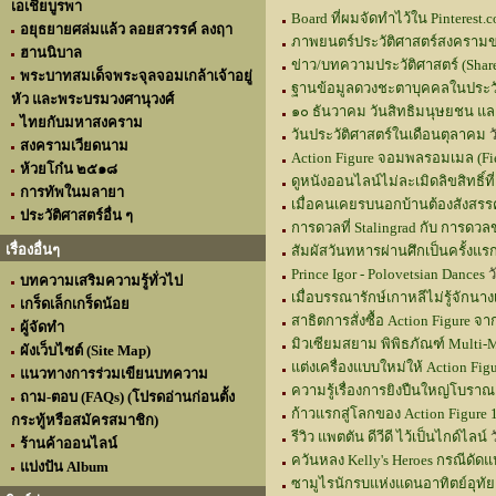
เอเชียบูรพา
Board ที่ผมจัดทำไว้ใน Pinterest.
อยุธยายศล่มแล้ว ลอยสวรรค์ ลงฤา
ภาพยนตร์ประวัติศาสตร์สงครามข
ฮานนิบาล
ข่าว/บทความประวัติศาสตร์ (Shar
พระบาทสมเด็จพระจุลจอมเกล้าเจ้าอยู่
ฐานข้อมูลดวงชะตาบุคคลในประวั
หัว และพระบรมวงศานุวงศ์
๑๐ ธันวาคม วันสิทธิมนุษยชน แ
ไทยกับมหาสงคราม
วันประวัติศาสตร์ในเดือนตุลาคม
ว
สงครามเวียดนาม
Action Figure จอมพลรอมเมล (Fi
ห้วยโก๋น ๒๕๑๘
ดูหนังออนไลน์ไม่ละเมิดลิขสิทธิ์ท
การทัพในมลายา
เมื่อคนเคยรบนอกบ้านต้องสังสรรค
ประวัติศาสตร์อื่น ๆ
การดวลที่ Stalingrad กับ การดวล
เรื่องอื่นๆ
สัมผัสวันทหารผ่านศึกเป็นครั้งแร
Prince Igor - Polovetsian Dances
ว
บทความเสริมความรู้ทั่วไป
เมื่อบรรณารักษ์เกาหลีไม่รู้จักนาง
เกร็ดเล็กเกร็ดน้อย
สาธิตการสั่งซื้อ Action Figure 
ผู้จัดทำ
มิวเซียมสยาม พิพิธภัณฑ์ Multi-
ผังเว็บไซต์ (Site Map)
แต่งเครื่องแบบใหม่ให้ Action Figu
แนวทางการร่วมเขียนบทความ
ความรู้เรื่องการยิงปืนใหญ่โบรา
ถาม-ตอบ (FAQs) (โปรดอ่านก่อนตั้ง
ก้าวแรกสู่โลกของ Action Figure 
กระทู้หรือสมัครสมาชิก)
รีวิว แพตตัน ดีวีดี ไว้เป็นไกด์ไลน์
ว
ร้านค้าออนไลน์
ควันหลง Kelly's Heroes กรณีดัดแป
แบ่งปัน Album
ซามูไรนักรบแห่งแดนอาทิตย์อุทัย