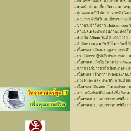
เรียนพิชัยสงครามไว้รบกับใคร
วั
แนะนำข้อมูลเกี่ยวกับเวลามาตรฐ
ผู้กองแคนยังไม่ตาย...จากหัวใจ
พระราชดำรัสในสมเด็จพระนางเจ
ข่าวประจำวันจาก Thaisarn.com
ว
คำแปลเพลงประกอบภาพยนตร์โทรท
แบ่งปัน Album
วันที่ 21/09/2010
ลำดับพระมหากษัตริย์ไทย
วันที่
เนื้อเพลง "เสียงครวญจากเกาหลี" 
ประวัติการปฏิวัติรัฐประหารแล
เนื้อเพลงนาวิกโยธินสหรัฐฯ (Mari
จากครรภ์มารดาถึงเชิงตะกอน (มร
เนื้อเพลง "เจ้าตาก" เพลงประกอบ
ดวง Hitler และ ประวัติย่อ
วันที่ 0
เนื้อเพลง "มินตะยา" เพลงประกอ
จาก หนังประวัติศาสตร์ฝรั่ง ย้อน
เนื้อเพลงประกอบภาพยนตร์เรื่อง "
เนื้อเพลงประกอบภาพยนตร์เรื่อง "