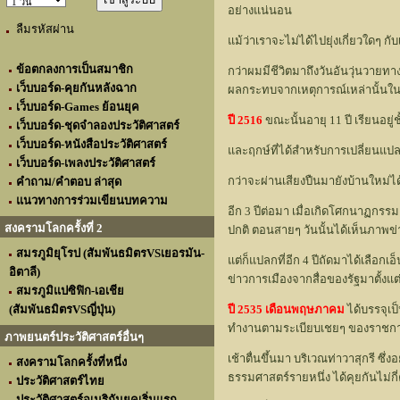
อย่างแน่นอน
ลืมรหัสผ่าน
แม้ว่าเราจะไม่ได้ไปยุ่งเกี่ยวใดๆ ก
ข้อตกลงการเป็นสมาชิก
กว่าผมมีชีวิตมาถึงวันอันวุ่นวายทาง
เว็บบอร์ด-คุยกันหลังฉาก
ผลกระทบจากเหตุการณ์เหล่านั้นใ
เว็บบอร์ด-Games ย้อนยุค
ปี 2516
ขณะนั้นอายุ 11 ปี เรียนอยู่
เว็บบอร์ด-ชุดจำลองประวัติศาสตร์
เว็บบอร์ด-หนังสือประวัติศาสตร์
และฤกษ์ที่ได้สำหรับการเปลี่ยนแปลง
เว็บบอร์ด-เพลงประวัติศาสตร์
กว่าจะผ่านเสียงปืนมายังบ้านใหม่ได้ก
คำถาม/คำตอบ ล่าสุด
แนวทางการร่วมเขียนบทความ
อีก 3 ปีต่อมา เมื่อเกิดโศกนาฏกรร
สงครามโลกครั้งที่ 2
ปกติ ตอนสายๆ วันนั้นได้เห็นภาพข่
สมรภูมิยุโรป (สัมพันธมิตรVSเยอรมัน-
แต่ก็แปลกที่อีก 4 ปีถัดมาได้เลือกเ
อิตาลี)
ข่าวการเมืองจากสื่อของรัฐมาตั้งแต่น
สมรภูมิแปซิฟิก-เอเชีย
(สัมพันธมิตรVSญี่ปุ่น)
ปี 2535 เดือนพฤษภาคม
ได้บรรจุเป
ทำงานตามระเบียบเชยๆ ของราชการ ก่
ภาพยนตร์ประวัติศาสตร์อื่นๆ
เช้าตื่นขึ้นมา บริเวณท่าวาสุกรี ซึ่
สงครามโลกครั้งที่หนึ่ง
ธรรมศาสตร์รายหนึ่ง ได้คุยกันไม่กี่ค
ประวัติศาสตร์ไทย
ประวัติศาสตร์อเมริกันยุคเริ่มแรก