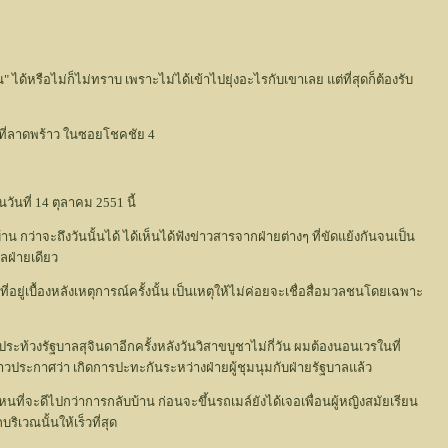
 ได้หรือไม่ก็ไม่ทราบ เพราะไม่ได้เข้าไปยุ่งอะไรกับเขาเลย แต่ที่สุดก็ต้องรับ
ยู่ที่ลาดพร้าว ในซอยโชคชัย 4
นวันที่ 14 ตุลาคม 2551 นี้
าน กว่าจะถึงวันนั้นได้ ได้เห็นได้ฟังข่าวสารจากฝ่ายต่างๆ ที่ขัดแย้งกันจนเป็น
ลฝ่ายเดียว
อยู่เบื้องหลังเหตุการณ์ครั้งนั้น เป็นเหตุให้ไม่ค่อยจะเชื่อสื่อมวลชนโดยเฉพาะ
ประท้วงรัฐบาลสุจินดาอีกครั้งหลังวันวิสาขบูชาไม่กี่วัน ผมต้องนอนเวรในที่
าวประกาศว่า เกิดการปะทะกันระหว่างฝ่ายผู้ชุมนุมกับฝ่ายรัฐบาลแล้ว
ี่ไหนที่จะดีไปกว่าการกลับบ้าน ก่อนจะขึ้นรถเมล์ยังได้เจอเพื่อนผู้หญิงสมัยเรียน
ริเวณนั้นให้เร็วที่สุด