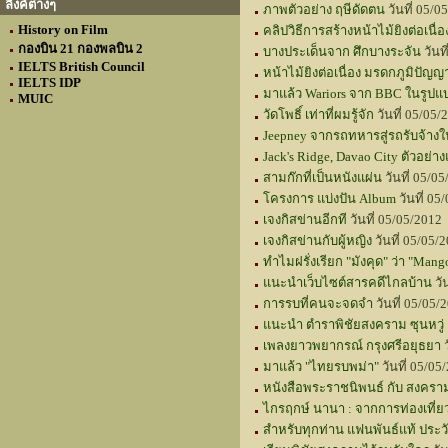
ลิงค์ต่างๆ
ภาพตัวอย่าง ฤษีดัดตน
วันที่ 05/
History on Film
คลิปวิธีการสร้างหน้าไม้ยิงต่อเน
กองบิน 21 กองพลบิน 2
บางประเด็นจาก ศึกบางระจัน
วันท
IELTS British Council
หน้าไม้ยิงต่อเนื่อง มรดกภูมิปั
IELTS IDP
มาแล้ว Wariors จาก BBC ในรูป
MUIC
วัดโพธิ์ เท่าที่ผมรู้จัก
วันที่ 05/05
Jeepney จากรถทหารสู่รถรับจ้างใน
Jack's Ridge, Davao City ตัวอย่า
สามก๊กที่เป็นหนังแผ่น
วันที่ 05/
โครงการ แบ่งปัน Album
วันที่ 0
เจงกิสข่านอีกที
วันที่ 05/05/201
เจงกิสข่านกับผู้หญิง
วันที่ 05/05
ทำไมฝรั่งเรียก "มังคุด" ว่า "Mango
แนะนำเว็บไซต์สารคดีไกลบ้าน
วั
การรบที่คนจะจดจำ
วันที่ 05/05
แนะนำ ตำราพิชัยสงคราม ซุนหวู่
เพลงยาวพยากรณ์ กรุงศรีอยุธยา
ว
มาแล้ว "ไทยรบพม่า"
วันที่ 05/0
หนังสือพระราชนิพนธ์ กับ สงคราม
ไกรฤกษ์ นานา : จากการท่องเที่ยวส
สำหรับทุกท่าน แฟนพันธ์แท้ ประว