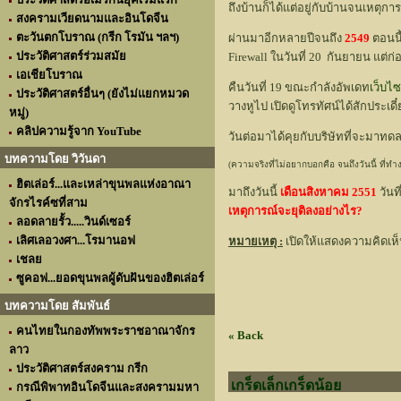
ถึงบ้านก็ได้แต่อยู่กับบ้านจนเหตุ
สงครามเวียดนามและอินโดจีน
ตะวันตกโบราณ (กรีก โรมัน ฯลฯ)
ผ่านมาอีกหลายปีจนถึง
2549
ตอนนี
ประวัติศาสตร์ร่วมสมัย
Firewall ในวันที่ 20 กันยายน แต่ก่อ
เอเชียโบราณ
คืนวันที่ 19 ขณะกำลังอัพเดท
เว็บไ
ประวัติศาสตร์อื่นๆ (ยังไม่แยกหมวด
วางหูไป เปิดดูโทรทัศน์ได้สักประเดี
หมู่)
คลิปความรู้จาก YouTube
วันต่อมาได้คุยกับบริษัทที่จะมาทดลอง 
บทความโดย วิวันดา
(ความจริงที่ไม่อยากบอกคือ จนถึงวันนี้ ที่ทำงา
ฮิตเล่อร์...และเหล่าขุนพลแห่งอาณา
มาถึงวันนี้
เดือนสิงหาคม 2551
วันท
จักรไรค์ซที่สาม
เหตุการณ์จะยุติลงอย่างไร?
ลอดลายรั้ว.....วินด์เซอร์
เลิศเลอวงศา...โรมานอฟ
หมายเหตุ :
เปิดให้แสดงความคิดเห็
เชลย
ซูคอฟ...ยอดขุนพลผู้ดับฝันของฮิตเล่อร์
บทความโดย สัมพันธ์
คนไทยในกองทัพพระราชอาณาจักร
« Back
ลาว
ประวัติศาสตร์สงคราม กรีก
เกร็ดเล็กเกร็ดน้อย
กรณีพิพาทอินโดจีนและสงครามมหา