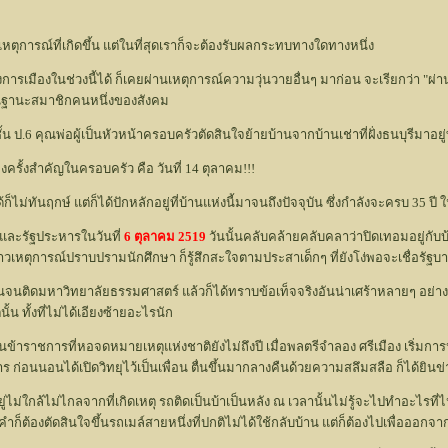
ับเหตุการณ์ที่เกิดขึ้น แต่ในที่สุดเราก็จะต้องรับผลกระทบทางใดทางหนึ่ง
การเมืองในช่วงนี้ได้ ก็เคยผ่านเหตุการณ์ความวุ่นวายอื่นๆ มาก่อน จะเรียกว่า "ผ่าน"
นฐานะสมาชิกคนหนึ่งของสังคม
ชั้น ป.6 คุณพ่อผู้เป็นหัวหน้าครอบครัวตัดสินใจย้ายบ้านจากบ้านเช่าที่ฝั่งธนบุรีมาอ
ครั้งสำคัญในครอบครัว คือ วันที่ 14 ตุลาคม!!!
็ไม่ทันฤกษ์ แต่ก็ได้ปักหลักอยู่ที่บ้านแห่งนี้มาจนถึงปัจจุบัน ซึ่งกำลังจะครบ 35 ปี ใ
มและรัฐประหารในวันที่
6 ตุลาคม 2519
วันนั้นคลับคล้ายคลับคลาว่าปิดเทอมอยู่กับบ้
าวเหตุการณ์ปราบปรามนักศึกษา ก็รู้สึกสะใจตามประสาเด็กๆ ที่ยังโง่พอจะเชื่อรัฐบา
อ็นจนติดมหาวิทยาลัยธรรมศาสตร์ แล้วก็ได้ทราบข้อเท็จจริงอันน่าเศร้าหลายๆ อย่างที่
ั้น ทั้งที่ไม่ได้เอียงซ้ายอะไรนัก
็นข้าราชการที่หอจดหมายเหตุแห่งชาติยังไม่ถึงปี เมื่อพลตรีจำลอง ศรีเมือง เริ่มการ
อนนอนได้เปิดวิทยุไว้เป็นเพื่อน ตื่นขึ้นมากลางคืนด้วยความสลึมสลือ ก็ได้ยินข่
งอยู่ไม่ใกล้ไม่ไกลจากที่เกิดเหตุ รถติดเป็นบ้าเป็นหลัง ณ เวลานั้นไม่รู้จะไปทำอะไรท
ำก็ต้องตัดสินใจขึ้นรถเมล์สายหนึ่งที่ปกติไม่ได้ใช้กลับบ้าน แต่ก็ต้องไปเพื่อออกจากบ