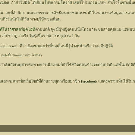
การณ์สงบ ถ้าจำไม่ผิด ได้เขียนโปรแกรมโหราศาสตร์โปรแกรมแรกๆ สำเร็จในช่วงนั้น
้มาอยู่ที่สำนักงานคณะกรรมการสิทธิมนุษยชนแห่งชาติ ในกลุ่มงานข้อมูลสารสนเทศ เ
นถึงวันนัดไม่กี่วัน ทางบริษัทขอเลื่อน
ซต์โหราศาสตร์ยุคไอที
ตามปกติ จู่ๆ มีผู้หญิงคนหนึ่งโทรมาจะขอสายคุณแม่ แต่ผมบอ
๋ยวก็ปรากฏว่าจริง วันรุ่งขึ้นราชการหยุดงาน 1 วัน
Firewall ที่ว่า ยังแซวเลยว่าที่ขอเลื่อนนี่รู้ล่วงหน้าหรือว่าจะมีปฏิวัติ
นยังซื้อ Firewall ไม่สำเร็จซักที)
ี่กำลังเกิดเหตุสารพัดทางการเมือง ผมก็ยังใช้ชีวิตค่อนข้างจะตามปกติ แต่ที่ไม่ป
นเฉพาะสมาชิกเว็บไซต์ที่ด้านล่างสุด หรือสมาชิก
Facebook
แสดงความเห็นได้ในกรอ