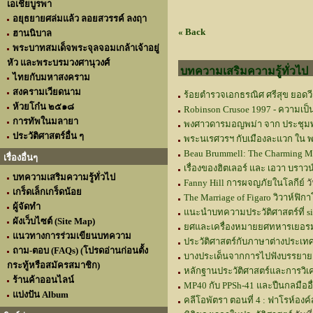
เอเชียบูรพา
อยุธยายศล่มแล้ว ลอยสวรรค์ ลงฤา
« Back
ฮานนิบาล
พระบาทสมเด็จพระจุลจอมเกล้าเจ้าอยู่
หัว และพระบรมวงศานุวงศ์
บทความเสริมความรู้ทั่วไป
ไทยกับมหาสงคราม
สงครามเวียดนาม
ร้อยตำรวจเอกธรณิศ ศรีสุข ยอดวี
ห้วยโก๋น ๒๕๑๘
Robinson Crusoe 1997 - ความเป็
การทัพในมลายา
พงศาวดารมอญพม่า จาก ประชุมพ
ประวัติศาสตร์อื่น ๆ
พระนเรศวรฯ กับเมืองละแวก ใน 
Beau Brummell: The Charming Ma
เรื่องอื่นๆ
เรื่องของฮิตเลอร์ และ เอวา บราวน
บทความเสริมความรู้ทั่วไป
Fanny Hill การผจญภัยในโลกีย์
วั
เกร็ดเล็กเกร็ดน้อย
The Marriage of Figaro วิวาห์ฟิกา
ผู้จัดทำ
แนะนำบทความประวัติศาสตร์ที่ si
ผังเว็บไซต์ (Site Map)
ยศและเครื่องหมายยศทหารเยอรมัน
แนวทางการร่วมเขียนบทความ
ประวัติศาสตร์กับภาษาต่างประเท
ถาม-ตอบ (FAQs) (โปรดอ่านก่อนตั้ง
บางประเด็นจากการไปฟังบรรยายเรื
กระทู้หรือสมัครสมาชิก)
หลักฐานประวัติศาสตร์และการวิเ
ร้านค้าออนไลน์
MP40 กับ PPSh-41 และปืนกลมืออื
แบ่งปัน Album
คลีโอพัตรา ตอนที่ 4 : ฟาโรห์องค์สุ