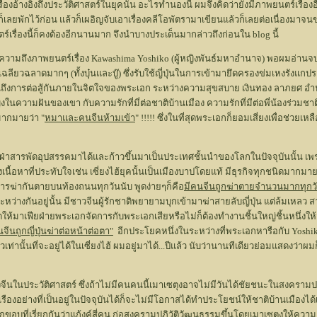
งอ้างอิงถึงประวัติศาสตร์ในยุคนั้น อะไรทำนองนี้ ผมจึงคิดว่ายังมีภาพยนตร์เรื่องอื่นๆ
็เลยพักไว้ก่อน แล้วก็เผอิญจับเอาเรื่องคลีโอพัตรามาเขียนแล้วก็เลยต่อเนื่องมาจนขณะ
เรื่องนี้ก็คงต้องอีกนานมาก จึงนำบางประเด็นมากล่าวถึงก่อนใน blog นี้
ทความถึงภาพยนตร์เรื่อง Kawashima Yoshiko (ผู้หญิงพันธ์มหาอำนาจ) พอผมอ่านจบพบว่า
รถเฉลียวฉลาดมากๆ (ทั้งบุ๋นและบู๊) ซึ่งรับใช้ญี่ปุ่นในการเข้ามายึดครองข่มเหงรังแ
็นถึงการต่อสู้กันภายในจิตใจของพระเอก ระหว่างความสุขสบาย เงินทอง ลาภยศ อ
ิงในความฝันของเขา กับความรักที่มี่ต่อชาติบ้านเมือง ความรักที่มีต่อพี่น้องร่วมช
มากมายว่า "
หมาและคนจีนห้ามเข้า
" !!!!! ซึ่งในที่สุดพระเอกก็ยอมเสี่ยงเพื่อช่วย
่าสารพัดอุปสรรคมาได้และก้าวขึ้นมาเป็นประเทศชั้นนำของโลกในปัจจุบันนั้น เพรา
งเนื้อหาที่ประทับใจเช่น เซี่ยงไฮ้ยุคนั้นเป็นเมืองบาปโดยแท้ มีธุรกิจทุกชนิดมาก
รฆ่ากันตายบนท้องถนนทุกวันนับ พูดง่ายๆก็คือ
มีคนจีนถูกฆ่าตายจำนวนมากทุกวั
ระหว่างกันอยู่นั้น มีชาวจีนผู้รักชาติพยายามบุกเข้ามาฆ่าสายลับญี่ปุ่น แต่ล้มเหลว
าดให้มาเฟียฝ่ายพระเอกจัดการกับพระเอกเสียหรือไม่ก็ต้องทำงานชิ้นใหญ่ชิ้นหนึ่ง
จีนถูกญี่ปุ่นฆ่าต่อหน้าต่อตา"
อีกประโยคหนึ่งในระหว่างที่พระเอกหารือกับ Yoshiko (
เท่านั้นที่จะอยู่ได้ในเซี่ยงไฮ้ ผมอยู่มาได้...ปีแล้ว นับว่านานทีเดียวย่อมแสดงว่า
จีนในประวัติศาสตร์ ซึ่งถ้าไม่มีคนคนนี้เมาเซตุงอาจไม่มีวันได้ชัยชนะในสงครามปฏิว
ิญรุ่งเรืองอย่างที่เป็นอยู่ในปัจจุบันได้ก็จะไม่มีโอกาสได้ทำประโยชน์ให้ชาติบ้
บที่เรี่ยกกันว่าแก้งค์สี่คน ก่อสงครามปฏิวัติวัฒนธรรมขึ้นโดยเมาเซตุงให้ความเห็น