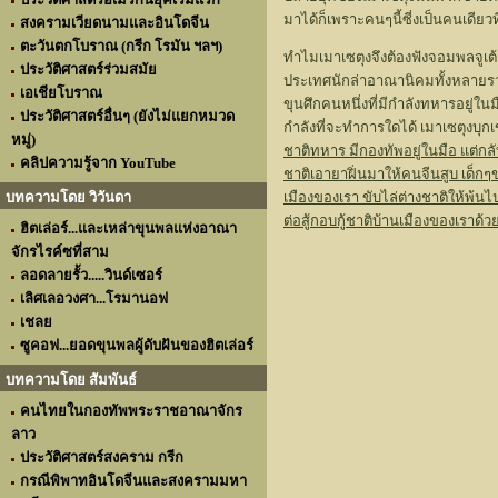
มาได้ก็เพราะคนๆนี้ซี่งเป็นคนเดียวท
สงครามเวียดนามและอินโดจีน
ตะวันตกโบราณ (กรีก โรมัน ฯลฯ)
ทำไมเมาเซตุงจึงต้องฟังจอมพลจูเต
ประวัติศาสตร์ร่วมสมัย
ประเทศนักล่าอาณานิคมทั้งหลายรวมท
เอเชียโบราณ
ขุนศึกคนหนึ่งที่มีกำลังทหารอยู่ในม
ประวัติศาสตร์อื่นๆ (ยังไม่แยกหมวด
กำลังที่จะทำการใดได้ เมาเซตุงบุกเ
หมู่)
ชาติทหาร มีกองทัพอยู่ในมือ แต่ก
คลิปความรู้จาก YouTube
ชาติเอายาฝิ่นมาให้คนจีนสูบ เด็กๆ
บทความโดย วิวันดา
เมืองของเรา ขับไล่ต่างชาติให้พ้น
ต่อสู้กอบกู้ชาติบ้านเมืองของเราด้
ฮิตเล่อร์...และเหล่าขุนพลแห่งอาณา
จักรไรค์ซที่สาม
ลอดลายรั้ว.....วินด์เซอร์
เลิศเลอวงศา...โรมานอฟ
เชลย
ซูคอฟ...ยอดขุนพลผู้ดับฝันของฮิตเล่อร์
บทความโดย สัมพันธ์
คนไทยในกองทัพพระราชอาณาจักร
ลาว
ประวัติศาสตร์สงคราม กรีก
กรณีพิพาทอินโดจีนและสงครามมหา