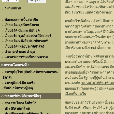
เนื้อหาและสภาพเหตุการณ์ในท้องเรื่อ
และเรื่องราวจริงๆในประวัติศาสตร์ ก
ลืมรหัสผ่าน
ที่ผมจะได้เขียนบทความถึงภาพยนตร์
ข้อตกลงการเป็นสมาชิก
มาเมื่อเร็วๆนี้เมื่อคุณโรจน์เขียนบ
เว็บบอร์ด-คุยกันหลังฉาก
กล่าวถึงผู้หญิงจีนที่เก่งกล้าสามา
เว็บบอร์ด-Games ย้อนยุค
มากโดยเฉพาะในมุมมองที่ชี้ให้เห
เว็บบอร์ด-ชุดจำลองประวัติศาสตร์
กับอนาคตที่แสนจะรุ่งโรจน์กับผู้หญ
เว็บบอร์ด-หนังสือประวัติศาสตร์
ตามสถานที่ท่องเที่ยวสำคัญๆต่างๆ
เว็บบอร์ด-เพลงประวัติศาสตร์
เสียจริงๆอย่างที่เขากลัวตั้งแต่แรก
คำถาม/คำตอบ ล่าสุด
ผมเชื่อว่าการที่ประเทศจีนสามารถฝ
แนวทางการร่วมเขียนบทความ
พระเอกในภาพยนตร์เรื่องนี้ ตัวอย่า
สงครามโลกครั้งที่ 2
และมาเฟียข้ามชาติจำนวนมาก มีกา
สมรภูมิยุโรป (สัมพันธมิตรVSเยอรมัน-
สายลับญี่ปุ่นเพื่อหวังผลทางการค้า
อิตาลี)
คนจีนคนนั้น รัฐบาลญี่ปุ่นยื่นคำข
สมรภูมิแปซิฟิก-เอเชีย
พระเอกคือ
"ผมทนไม่ได้ที่จะเห็นคน
(สัมพันธมิตรVSญี่ปุ่น)
บอกเธอว่า "คุณคงจะรู้ว่ามีแต่คนเลว
เลือกเป็นคนจีน
"
ภาพยนตร์ประวัติศาสตร์อื่นๆ
ก่อนจบขอเล่าถึงวีรบุรุษคนหนึ่งของ
สงครามโลกครั้งที่หนึ่ง
ยิ่งที่ช่วยสร้างจีนยุคใหม่ให้เจร
ประวัติศาสตร์ไทย
ปลายยุคของเมาเซตุงนั้นพวกซ้ายตกขอ
ประวัติศาสตร์อเมริกันยุคเริ่มแรก