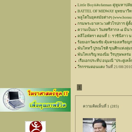
Little Boyและfatman คู่หูมหาปลั
BATTEL OF MIDWAY ยุทธนาวีทางอ
พลูโตในยุคสมัยต่างๆ (www.horau
กรมพระยาเทวะวงศ์วโรปการ ผู้ตั้ง
ความเป็นมา วันสตรีสากล ๘ มีนาค
คลีโอพัตรา ตอนที่ 1: ราชินีสาว น
ร้อยเอกวัฒนชัย คุ้มครองเหรียญก
พันโททวี ปูรณโชติ ขุนศึกแห่งลุ่ม
พันโทเจริญ ทองนิ่ม วีรบุรุษพลร่ม
เรือเอกประทีป อนุมณี "ประดู่เหล
วีรกรรมดอนแตง
วันที่ 21/08/20
1
ความคิดเห็นที่ 1 (285)