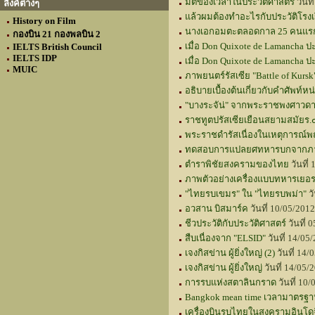
มิติของเวลาในประวัติศาสตร์
วันท
ลิงค์ต่างๆ
แล้วผมต้องทำอะไรกับประวัติโรงเ
History on Film
นางเอกอมตะตลอดกาล 25 คนแรก ข
กองบิน 21 กองพลบิน 2
เมื่อ Don Quixote de Lamancha ปะท
IELTS British Council
IELTS IDP
เมื่อ Don Quixote de Lamancha ปะ
MUIC
ภาพยนตร์รัสเซีย "Battle of Kursk"
อธิบายเบื้องต้นเกี่ยวกับคำศัพท์
"บางระจัน่" จากพระราชพงศาวดา
ราชทูตปรัสเซียเยือนสยามสมัยร.
พระราชดำรัสเนื่องในเหตุการณ
ทดสอบการแปลยศทหารบกจากภาษ
ตำราพิชัยสงครามของไทย
วันที่
ภาพตัวอย่างเครื่องแบบทหารเยอรม
"ไทยรบเขมร" ใน "ไทยรบพม่า"
ว
อวสาน บิสมาร์ค
วันที่ 10/05/201
ชีวประวัติกับประวัติศาสตร์
วันที่
สืบเนื่องจาก "ELSID"
วันที่ 14/0
เจงกิสข่าน ผู้ยิ่งใหญ่ (2)
วันที่ 14
เจงกิสข่าน ผู้ยิ่งใหญ่
วันที่ 14/05
การรบแห่งสตาลินกราด
วันที่ 10
Bangkok mean time เวลามาตรฐา
เครื่องบินรบไทยในสงครามอินโด