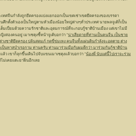
บประเทศจีนกำลังถูกยึดครองแบ่งแยกออกเป็นเขตเช่าเขตยึดครองของบรรดา
ึกตั้งตัวเองเป็นใหญ่ตามหัวเมืองน้อยใหญ่ต่างๆทั่วประเทศ นายพลจูเต้ก็เป็น
ี่เต็มเปี่ยมด้วยความรักชาติและอุดมการณ์ที่จะกอบกู้ชาติบ้านเมือง แต่เขาไม่มี
งสองคนอยู่ เมาเซตุงชี้หน้าจูเต้บอกว่า "
น่าเสียดายที่ท่านเป็นคนจีน เป็นชาย
่างชาติยึดครอง ปล้นสดมภ์ กดขี่ข่มเหง คนจีนทั้งแผ่นดินกำลังจะอดตาย ต่าง
ตกเป็นทาสบำเรอกาม ท่านครับ ท่านมาร่วมมือกับผมดีกว่า มาร่วมกันกู้ชาติบ้าน
 แล้ว เขาก็ลุกขึ้นเดินไปจับแขนเมาเซตุงแล้วบอกว่า "
น้องพี่ นับแต่นี้ไปเราจะร่วม
ต้ไม่เคยแตะยาฝิ่นอีกเลย