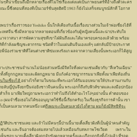
ที่น่าเขียนถึงอีกหลายเรื่องที่ไม่ใช่เรื่องแต่งแต่เป็นภาพยนตร์ที่อ้างถีงตัวละคร
นี้ซึ่งตอนที่สองทีเป็นเวอร์ชั่นสุดฮิตปี 1963 ก็ยังไม่เสร็จสมบูรณ์สักที่ โอกาส
เรื่องราวของ Yoshiko นั้นใกล้เคียงกับเนื้อเรื่องบางส่วนในเจ้าพ่อเซี่ยงไฮ้ที่
กประเทศจีน ซึ่งมีหลายฉากหลายตอนที่เกี่ยวข้องกับผู้หญิงคนนี้และน่าประทับใจ
ำนาจวาสนา สารพัดความสุขทีเขาไฝ่ฝันถึงและได้มาครอบครองแล้วด้วย พร้อม
าติที่กำลังเผชิญชะตากรรม ชนิดที่ว่าในแผ่นดินจีนเองแท้ๆ แต่กลับมีป้ายประกาศ
เหลือพี่น้องร่วมชาติที่โดนต่างชาติข่มเหงรังแก ผลจากความเสี่ยงนั้นพระเอกก็ได้สูญ
ะประชาชนจำนวนไม่น้อยส่วนหนึ่งมีจิตใจที่งดงามเช่นเดียวกับ "สี่เหวินเฉียน"
มายทั้งที่ถูกกฎหมายและผิดกฏหมาย มีแก้งค์อาชญากรรมมาเฟียทั้งมาเฟียท้องถิ่น
นในเซี่ยงไฮ้
อย่างไรก็ตามในขณะที่พระเอกได้รัมมอบหมายให้ประสานงานกับ
 สายลับญี่ปุ่นจึงยกปืนจ่อยิงชาวจีนคนนั้น พระเอกก็ถึงกับฟิวส์ขาดและลงมือปกป้อง
ให้สำเร็จ มาเฟียใหญ่ถามพระเอกว่าทำไม่ถึงได้ทำอะไรโง่ๆอย่างนั้น คำตอบของ
ผมจำชื่อเธอไม่ได้ขออนุญาตใช้ชื่อนี้เรียกครับ) ในเรื่องธุรกิจการค้านั้น เขา
ผมก็เป็นคนเลวมากคนหนึ่ง แต่
ถึงผมจะเป็นคนเลวยังไงก็ตาม ผมก็ยังมีสิทธิทีจะ
ัติประชาชนเลย และถ้าไม่มีคนๆนี้ป่านนี้นายเติ้งเสี่ยวผิงที่เป็นผู้นำคนสำคัญ
านเมืองได้เช่นกัน และจีนอาจต้องล่มสลายไปแล้วเหมือนกับสหภาพโซเวียต เพราะใน
ชอบ นายเติ้งเสี่ยวผิงถูกจับขังคุกหลายครั้งและเกือบถูกยิงทิ้งไปแล้ว ที่รอด