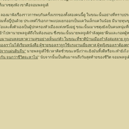
ี่เมาเซตุงฟัง เขาคือจอมพลจูเต้
้ ลองมาฟังเรื่องราวการพบกันครั้งแรกของทั้งสองคนนี้ดู ในขณะนั้นอย่างที่ทรา
ั้งญี่ปุ่นด้วย ประเทศไร้เอกภาพแบ่งแยกออกเป็นแคว้นเล็กแคว้นน้อย มีนายทุนขุนศ
ือและตั้งตัวเองเป็นผู้ปกครองหัวเมืองแห่งหนึ่งอยู่ ขณะนั้นเมาเซตุงยังเป็นคนหนุ่มท
ข้าไปหานายพลจูเต้ถึงในห้องนอน ซึ่งขณะนั้นนายพลจูเต้กำลังดูดยาฝิ่นและกอดผู้หญิ
ลับมานอนหลบหาความสุขอย่างเห็นแก่ตัว ในขณะที่ชาติบ้านเมืองกำลังล่มสลาย ถูกต
ของเราไม่ได้เรียนหนังสือ ผู้ชายของเราถูกใช้แรงงานเยี่ยงทาส ผู้หญิงของเราต้อง
ไปจากแผ่นดินจีน"
นายพลจูเต้ใช้เวลาคิดชั่วขณะหนึ่งว่าจะยิงมันทิ้งดีหรือจะทำยังไง
วยกัน จนกว่าชีวิตจะหาไม่
" นับจากนั้นเป็นต้นมาจนถึงวันสุดท้ายของชีวิต จอมพลจูเ