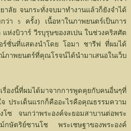
ทยาลัย
จนกระทั่งจบมาทำงานแล้วก็ยังจำได้
อยกว่า
ครั้ง)
เนื้อหาในภาพยนตร์เป็นการ
5
แห่งบิวาร์ วีรบุรุษของสเปน ในช่วงคริสศัต
อร์ชั่นที่แสดงนำโดย โอมา ชารีฟ ที่ผมได้
ณ์ภาพยนตร์ที่คุณโรจน์ได้นำมาเสนอในเว็บ
ื่องนี้ที่ผมได้มาจากการพูดคุยกับคนอื่นๆที่
ใจ
ประเด็นแรกก็คืออะไรคือคุณธรรมความ
องโซ
จนกว่าพระองค์จะยอมสาบานต่อพระ
นม์กษัตริย์ซานโช
พระเชษฐาของพระองค์