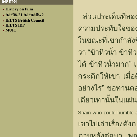
ลิงค์ต่างๆ
History on Film
กองบิน 21 กองพลบิน 2
ส่วนประเด็นที่สอ
IELTS British Council
IELTS IDP
ความประทับใจของเ
MUIC
ในขณะที่เขากำลั
“
ว่า
ข้าหิวน้ำ ข้าห
”
ได้ ข้าหิวน้ำมาก
เ
กระติกให้เขา เมื่
”
อย่างไร
ขอทานตอ
เดียวเท่านั้นในแผ
Spain who could humble a
เขาไปเล่าเรื่องดั
ภายหลังต่อมา พอจ