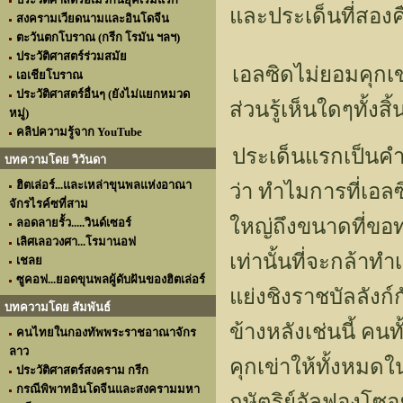
และประเด็นที่สองค
สงครามเวียดนามและอินโดจีน
ตะวันตกโบราณ (กรีก โรมัน ฯลฯ)
ประวัติศาสตร์ร่วมสมัย
เอลซิดไม่ยอมคุกเ
เอเชียโบราณ
ประวัติศาสตร์อื่นๆ (ยังไม่แยกหมวด
ส่วนรู้เห็นใดๆทั
หมู่)
คลิปความรู้จาก YouTube
ประเด็นแรกเป็นคำถา
บทความโดย วิวันดา
ฮิตเล่อร์...และเหล่าขุนพลแห่งอาณา
ว่า ทำไมการที่เอล
จักรไรค์ซที่สาม
ใหญ่ถึงขนาดที่ขอท
ลอดลายรั้ว.....วินด์เซอร์
เลิศเลอวงศา...โรมานอฟ
เท่านั้นที่จะกล้าทำ
เชลย
ซูคอฟ...ยอดขุนพลผู้ดับฝันของฮิตเล่อร์
แย่งชิงราชบัลลังก์
บทความโดย สัมพันธ์
ข้างหลังเช่นนี้ คนท
คนไทยในกองทัพพระราชอาณาจักร
ลาว
คุกเข่าให้ทั้งหมด
ประวัติศาสตร์สงคราม กรีก
กรณีพิพาทอินโดจีนและสงครามมหา
กษัตริย์อัลฟองโซอย