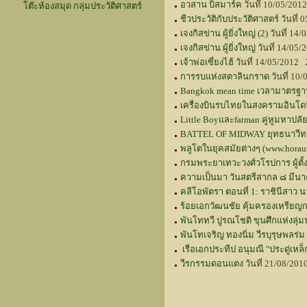
อวสาน บิสมาร์ค
วันที่ 10/05/201
โต๊ะห้องสมุด กลุ่มประวัติศาสตร์
ชีวประวัติกับประวัติศาสตร์
วันที่
เจงกิสข่าน ผู้ยิ่งใหญ่ (2)
วันที่ 14
เจงกิสข่าน ผู้ยิ่งใหญ่
วันที่ 14/05
เจ้าพ่อเซี่ยงไฮ้
วันที่ 14/05/2012 
การรบแห่งสตาลินกราด
วันที่ 10
Bangkok mean time เวลามาตรฐา
เครื่องบินรบไทยในสงครามอินโด
Little Boyและfatman คู่หูมหาปลั
BATTEL OF MIDWAY ยุทธนาวีทางอ
พลูโตในยุคสมัยต่างๆ (www.horau
กรมพระยาเทวะวงศ์วโรปการ ผู้ตั้ง
ความเป็นมา วันสตรีสากล ๘ มีนาค
คลีโอพัตรา ตอนที่ 1: ราชินีสาว น
ร้อยเอกวัฒนชัย คุ้มครองเหรียญก
พันโททวี ปูรณโชติ ขุนศึกแห่งลุ่ม
พันโทเจริญ ทองนิ่ม วีรบุรุษพลร่ม
เรือเอกประทีป อนุมณี "ประดู่เหล
วีรกรรมดอนแตง
วันที่ 21/08/20