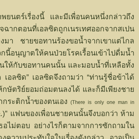
พยนตร์เรื่องนี้ และมีเพื่อนคนหนึ่งกล่าวถึง
ับใจฉากตอนที่เอลซิดถูกเนรเทศออกจากสเปน
นทางมา ชายขอทานร้องขอน้ำจากเขาแต่ไกล
แวกนี้อนุญาตให้คนป่วยโรคเรื้อนเข้าไปดื่มน้ำ
นให้กับขอทานคนนั้น และมอบน้ำที่เหลือทั้ง
”
“
 เอลซิด
เอลซิดจึงถามว่า
ท่านรู้ชื่อข้าได้
ห้กษัตริย์ยอมถ่อมตนลงได้ และก็มีเพียงชาย
นจากกระติกน้ำของตนเอง
(There is only one man in
.)”
แฟนของเพื่อนชายคนนั้นจึงบอกว่า ห้าม
t
มแต่เธอไม่ตอบ อย่างไรก็ตามจากการซักถามใน
ดงความประทับใจในเรื่องดังกล่าว อาจเป็น