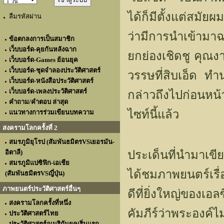
ได้ก็มีตั้งแต่สมัย
ลืมรหัสผ่าน
ว่ามีการนำเข้ามาฉ
ข้อตกลงการเป็นสมาชิก
เว็บบอร์ด-คุยกันหลังฉาก
ยกย่องเชิดชู คุณง
เว็บบอร์ด-Games ย้อนยุค
เว็บบอร์ด-ชุดจำลองประวัติศาสตร์
วรรษที่สิบเอ็ด ทำ
เว็บบอร์ด-หนังสือประวัติศาสตร์
เว็บบอร์ด-เพลงประวัติศาสตร์
กล่าวถึงไปก่อนหน้า
คำถาม/คำตอบ ล่าสุด
ไซท์นี้แล้ว
แนวทางการร่วมเขียนบทความ
สงครามโลกครั้งที่ 2
สมรภูมิยุโรป (สัมพันธมิตรVSเยอรมัน-
อิตาลี)
ประเด็นที่นำมาเขีย
สมรภูมิแปซิฟิก-เอเชีย
ได้ชมภาพยนตร์เรื่อ
(สัมพันธมิตรVSญี่ปุ่น)
ภาพยนตร์ประวัติศาสตร์อื่นๆ
ดีที่ยิ่งใหญ่ของเอ
สงครามโลกครั้งที่หนึ่ง
คัมภีร์ว่าพระองค์
ประวัติศาสตร์ไทย
ประวัติศาสตร์อเมริกันยุคเริ่มแรก