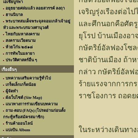
เอเชียบูรพา
อยุธยายศล่มแล้ว ลอยสวรรค์ ลงฤา
เจริญรุ่งเรืองต่อไ
ฮานนิบาล
พระบาทสมเด็จพระจุลจอมเกล้าเจ้าอยู่
และศึกนอกคือศัตร
หัว และพระบรมวงศานุวงศ์
ไทยกับมหาสงคราม
ยุโรป บ้านเมืองอาจ
สงครามเวียดนาม
กษัตริย์อัลฟองโซ
ห้วยโก๋น ๒๕๑๘
การทัพในมลายา
ชาติบ้านเมือง ถ้า
ประวัติศาสตร์อื่น ๆ
เรื่องอื่นๆ
กล่าว กษัตริย์อัล
บทความเสริมความรู้ทั่วไป
ร้ายแรงจากการกระทำ
เกร็ดเล็กเกร็ดน้อย
ผู้จัดทำ
ราชโองการ ถอดยศ 
ผังเว็บไซต์ (Site Map)
แนวทางการร่วมเขียนบทความ
ถาม-ตอบ (FAQs) (โปรดอ่านก่อนตั้ง
กระทู้หรือสมัครสมาชิก)
ร้านค้าออนไลน์
ในระหว่างเดินทางอ
แบ่งปัน Album