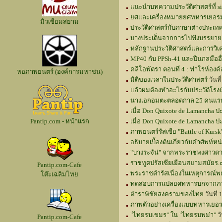
แนะนำบทความประวัติศาสตร์ที่ si
ยศและเครื่องหมายยศทหารเยอรมัน
มิวเซียมสยาม
ประวัติศาสตร์กับภาษาต่างประเท
บางประเด็นจากการไปฟังบรรยายเรื
หลักฐานประวัติศาสตร์และการวิเ
MP40 กับ PPSh-41 และปืนกลมืออื
คลีโอพัตรา ตอนที่ 4 : ฟาโรห์องค์สุ
หอภาพยนตร์ (องค์การมหาชน)
มิติของเวลาในประวัติศาสตร์
วันท
แล้วผมต้องทำอะไรกับประวัติโรงเ
นางเอกอมตะตลอดกาล 25 คนแรก ข
เมื่อ Don Quixote de Lamancha ปะท
Pantip.com - หน้าแรก
เมื่อ Don Quixote de Lamancha ปะ
ภาพยนตร์รัสเซีย "Battle of Kursk"
อธิบายเบื้องต้นเกี่ยวกับคำศัพท์
"บางระจัน่" จากพระราชพงศาวดา
ราชทูตปรัสเซียเยือนสยามสมัยร.
Pantip.com-Cafe
พระราชดำรัสเนื่องในเหตุการณ
โต๊ะเฉลิมไทย
ทดสอบการแปลยศทหารบกจากภาษ
ตำราพิชัยสงครามของไทย
วันที่
ภาพตัวอย่างเครื่องแบบทหารเยอรม
"ไทยรบเขมร" ใน "ไทยรบพม่า"
ว
Pantip.com-Cafe