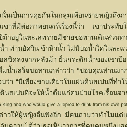
งนั้นเป็นการคุยกันในกลุ่มเพื่อนชายหญิงถึงภา
ขาที่มีต่อภาพยนตร์เรื่องนี้ว่า เขาประท
งขี่ม้าอยู่ในทะเลทรายมีชายขอทานเดินสว
ิวน้ำ ท่านอัศวิน ข้าหิวน้ำ ไม่มีบ่อน้ำใดในละ
อลซิดลงจากหลังม้า ยื่นกระติกน้ำของเขาป้อ
“
อดื่มน้ำเสร็จขอทานกล่าวว่า
ขอบคุณท่านมาก
“
บว่า
มีเพียงชายเดียวในแผ่นดินสเปนที่ทำใ
่นดินสเปนที่จะให้น้ำดื่มแก่คนป่วยโรคเรื้อ
 King and who would give a leprod to drink from his own po
งกล่าวให้ผู้หญิงอื่นฟังอีก มีคนถามว่าทำไ
ับความได้ว่าเธอเห็นว่าการที่คนคนหนึ่งแส