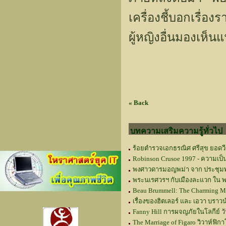
เครื่องชี้บอกเรื่อ
ผู้หญิงอื่นมองเห็น
« Back
บทความเสริมความรู้ทั่วไป
ร้อยตำรวจเอกธรณิศ ศรีสุข ยอดวี
Robinson Crusoe 1997 - ความเป็
พงศาวดารมอญพม่า จาก ประชุมพ
พระนเรศวรฯ กับเมืองละแวก ใน 
Beau Brummell: The Charming Ma
เรื่องของฮิตเลอร์ และ เอวา บราวน
Fanny Hill การผจญภัยในโลกีย์
วั
The Marriage of Figaro วิวาห์ฟิกา