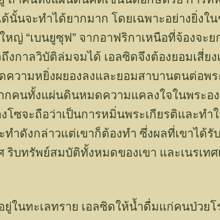
ปได้นั้นจะทำได้ยากมาก โดยเฉพาะอย่างยิ่งในช
“
”
ูใหญ่
เบนยูซุฟ
จากอาฟริกาเหนือที่จ้องจ
ถึงกาลวิบัติล่มจมได้ เอลซิดจึงต้องยอมเสี่ย
ลดความหยิ่งผยองลงและยอมสาบานตนต่อพระคัม
หากคนทั้งแผ่นดินหมดความแคลงใจในพระองค์ 
ฟองโซจะถือว่าเป็นการหมิ่นพระเกียรติและทำ
ดังกล่าวแต่เขาก็ต้องทำ ซึ่งผลที่เขาได้รับก็
ริบทรัพย์สมบัติทั้งหมดของเขา และเนรเท
ยู่ในทะเลทราย เอลซิดให้น้ำดื่มแก่คนป่วย