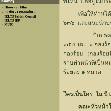
ที่ไหน แต่อยู่ในประ
ลิงค์ต่างๆ
History on Film
กองบิน 21 กองพลบิน 2
เพื่อให้ท่านได้ต
IELTS British Council
IELTS IDP
๖๓๖ และแนะนำบรรด
MUIC
บีเอ ๖๓๖ ประกอ
๑๕๕ มม. ๑ กองร้อย
กองร้อย (กองร้อยน
ราบทำหน้าที่เป็นหม
ร้อยละ ๑ หมวด
ใครเป็นใคร ใน บี 
คณะหัวหน้า