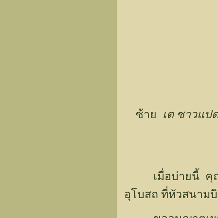
ซ้าย
เต ซาวแปด
เมื่อบ่ายนี้ ค
อุโบสถ ที่หัวสนามบ