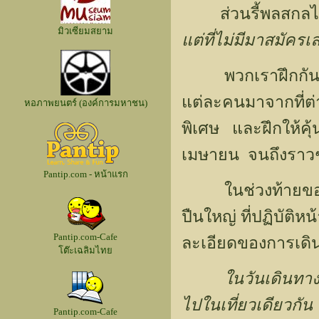
ส่วนรี้พลสกลไกร อ
มิวเซียมสยาม
แต่ที่ไม่มีมาสมัครเ
พวกเราฝึกกันประมา
แต่ละคนมาจากที่ต่า
หอภาพยนตร์ (องค์การมหาชน)
พิเศษ และฝึกให้คุ้
เมษายน จนถึงร
Pantip.com - หน้าแรก
ในช่วงท้ายของการฝ
ปืนใหญ่ ที่ปฏิบัติห
Pantip.com-Cafe
ละเอียดของการเดินทา
โต๊ะเฉลิมไทย
ในวันเดินทาง จะมี
ไปในเที่ยวเดียวกั
Pantip.com-Cafe