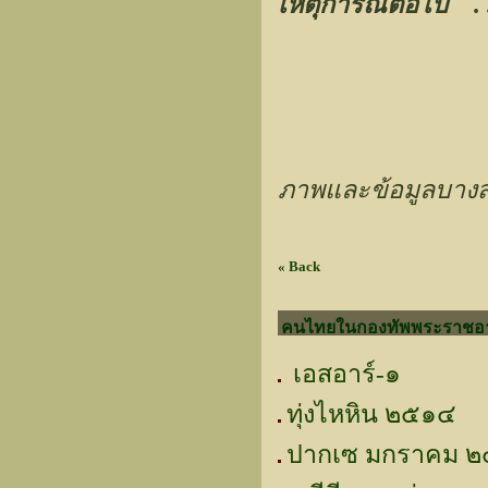
เหตุการณ์ต่อไป .
ภาพและข้อมูลบางส่
« Back
คนไทยในกองทัพพระราชอาณ
เอสอาร์-๑
ทุ่งไหหิน ๒๕๑๔
ปากเซ มกราคม 