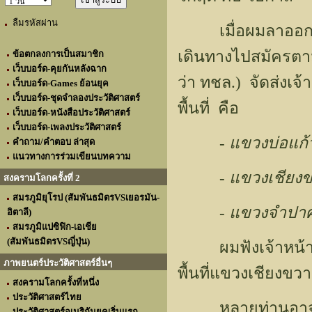
ลืมรหัสผ่าน
เมื่อผมลาออกจาก
เดินทางไปสมัครตาม
ข้อตกลงการเป็นสมาชิก
เว็บบอร์ด-คุยกันหลังฉาก
ว่า ทชล.) จัดส่งเจ
เว็บบอร์ด-Games ย้อนยุค
เว็บบอร์ด-ชุดจำลองประวัติศาสตร์
พื้นที่ คือ
เว็บบอร์ด-หนังสือประวัติศาสตร์
เว็บบอร์ด-เพลงประวัติศาสตร์
- แขวงบ่อแก้ว (ภา
คำถาม/คำตอบ ล่าสุด
แนวทางการร่วมเขียนบทความ
- แขวงเชียงขวาง (
สงครามโลกครั้งที่ 2
สมรภูมิยุโรป (สัมพันธมิตรVSเยอรมัน-
- แขวงจำปาศักดิ์ 
อิตาลี)
สมรภูมิแปซิฟิก-เอเชีย
(สัมพันธมิตรVSญี่ปุ่น)
ผมฟังเจ้าหน้าที่
ภาพยนตร์ประวัติศาสตร์อื่นๆ
พื้นที่แขวงเชียงขว
สงครามโลกครั้งที่หนึ่ง
ประวัติศาสตร์ไทย
หลายท่านอาจจะสง
ประวัติศาสตร์อเมริกันยุคเริ่มแรก