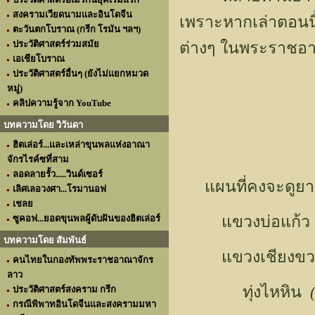
สงครามเวียดนามและอินโดจีน
เพราะหากเล่าตอนนี
ตะวันตกโบราณ (กรีก โรมัน ฯลฯ)
ประวัติศาสตร์ร่วมสมัย
ต่างๆ ในพระราชอา
เอเชียโบราณ
ประวัติศาสตร์อื่นๆ (ยังไม่แยกหมวด
หมู่)
คลิปความรู้จาก YouTube
บทความโดย วิวันดา
ฮิตเล่อร์...และเหล่าขุนพลแห่งอาณา
จักรไรค์ซที่สาม
ลอดลายรั้ว.....วินด์เซอร์
แผนที่คงจะดูยาก
เลิศเลอวงศา...โรมานอฟ
เชลย
แขวงบ่อแก้ว 
ซูคอฟ...ยอดขุนพลผู้ดับฝันของฮิตเล่อร์
บทความโดย สัมพันธ์
แขวงเชียงขวา
คนไทยในกองทัพพระราชอาณาจักร
ลาว
ทุ่งไหหิน
ประวัติศาสตร์สงคราม กรีก
กรณีพิพาทอินโดจีนและสงครามมหา