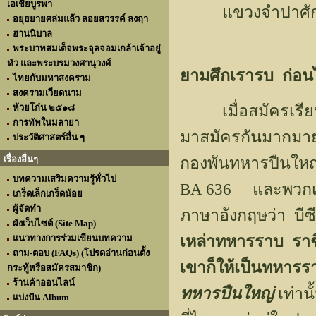
เอเชียบูรพา
แขวงจำปาศัก
อยุธยายศล่มแล้ว ลอยสวรรค์ ลงฤา
ฮานนิบาล
พระบาทสมเด็จพระจุลจอมเกล้าเจ้าอยู่
หัว และพระบรมวงศานุวงศ์
ยามศึกเรารบ ก่อน
ไทยกับมหาสงคราม
สงครามเวียดนาม
เมื่อสมัครเรียบร้
ห้วยโก๋น ๒๕๑๘
การทัพในมลายา
มาสมัครกันมากมาย 
ประวัติศาสตร์อื่น ๆ
เรื่องอื่นๆ
กองพันทหารปืนใหญ่ท
บทความเสริมความรู้ทั่วไป
BA 636 และพวกเรา
เกร็ดเล็กเกร็ดน้อย
ผู้จัดทำ
ภาษาอังกฤษว่า บ
ผังเว็บไซต์ (Site Map)
เหล่าทหารราบ รา
แนวทางการร่วมเขียนบทความ
ถาม-ตอบ (FAQs) (โปรดอ่านก่อนตั้ง
เขาก็ให้เป็นทหารร
กระทู้หรือสมัครสมาชิก)
ร้านค้าออนไลน์
ทหารปืนใหญ่
เท่าน
แบ่งปัน Album