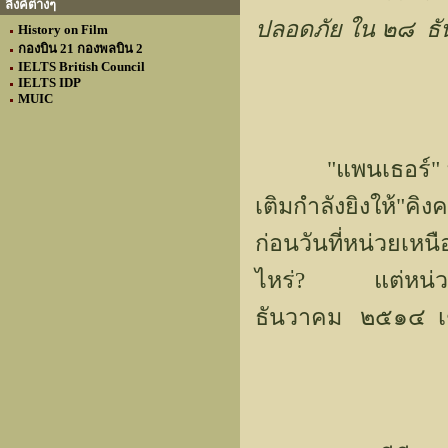
ลิงค์ต่างๆ
ปลอดภัย ใน ๒๘ ธ
History on Film
กองบิน 21 กองพลบิน 2
IELTS British Council
IELTS IDP
MUIC
"แพนเธอร์" ที่ภู
เติมกำลังยิงให้"ค
ก่อนวันที่หน่วยเห
ไหร่? แต่หน่วยที
ธันวาคม ๒๕๑๔ เช