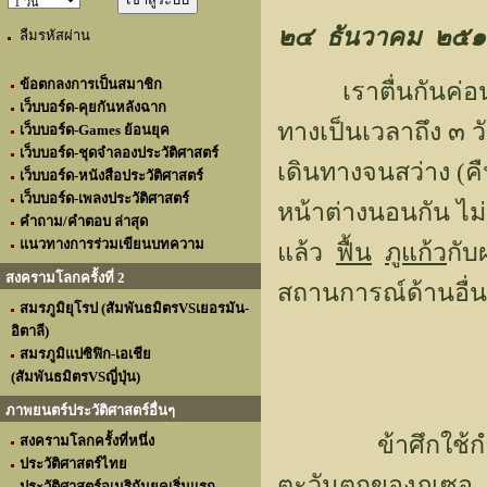
๒๔ ธันวาคม ๒๕
ลืมรหัสผ่าน
ข้อตกลงการเป็นสมาชิก
เราตื่นกันค่อนข
เว็บบอร์ด-คุยกันหลังฉาก
ทางเป็นเวลาถึง ๓ วั
เว็บบอร์ด-Games ย้อนยุค
เว็บบอร์ด-ชุดจำลองประวัติศาสตร์
เดินทางจนสว่าง (ค
เว็บบอร์ด-หนังสือประวัติศาสตร์
เว็บบอร์ด-เพลงประวัติศาสตร์
หน้าต่างนอนกัน ไม
คำถาม/คำตอบ ล่าสุด
แนวทางการร่วมเขียนบทความ
แล้ว
ฟื้น
ภูแก้ว
กับ
สงครามโลกครั้งที่ 2
สถานการณ์ด้านอื่นห
สมรภูมิยุโรป (สัมพันธมิตรVSเยอรมัน-
อิตาลี)
สมรภูมิแปซิฟิก-เอเชีย
(สัมพันธมิตรVSญี่ปุ่น)
ภาพยนตร์ประวัติศาสตร์อื่นๆ
ข้าศึกใช้กำลัง
สงครามโลกครั้งที่หนึ่ง
ประวัติศาสตร์ไทย
ตะวันตกของภูเซอ แ
ประวัติศาสตร์อเมริกันยุคเริ่มแรก