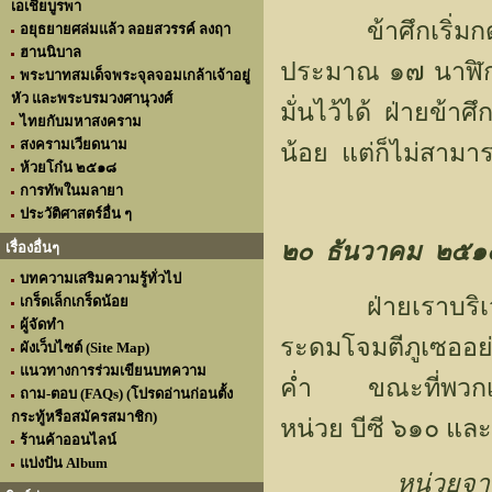
เอเชียบูรพา
ข้าศึกเริ่มกดดัน
อยุธยายศล่มแล้ว ลอยสวรรค์ ลงฤา
ฮานนิบาล
ประมาณ ๑๗ นาฬิกา 
พระบาทสมเด็จพระจุลจอมเกล้าเจ้าอยู่
หัว และพระบรมวงศานุวงศ์
มั่นไว้ได้ ฝ่ายข้า
ไทยกับมหาสงคราม
สงครามเวียดนาม
น้อย แต่ก็ไม่สามา
ห้วยโก๋น ๒๕๑๘
การทัพในมลายา
ประวัติศาสตร์อื่น ๆ
๒๐ ธันวาคม ๒๕๑
เรื่องอื่นๆ
บทความเสริมความรู้ทั่วไป
ฝ่ายเราบริเวณ บ้า
เกร็ดเล็กเกร็ดน้อย
ผู้จัดทำ
ระดมโจมตีภูเซออย
ผังเว็บไซต์ (Site Map)
แนวทางการร่วมเขียนบทความ
ค่ำ ขณะที่พวกเร
ถาม-ตอบ (FAQs) (โปรดอ่านก่อนตั้ง
กระทู้หรือสมัครสมาชิก)
หน่วย บีซี ๖๑๐ แล
ร้านค้าออนไลน์
แบ่งปัน Album
หน่วยจากภูเซอ ถ