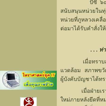
บีซี ๖๐๔ และ"ค
สนับสนุนหน่วยในทุ
หน่วยที่ภูหลวงเคลื
ต่อมาได้รับคำสั่งให้เ
. . . 
เมื่อทราบสถานก
แวดล้อม สภาพขวัญ
ผู้บังคับบัญชาได้
เมื่อฝ่ายเราเสียท
ใหม่ภายหลังยึดที