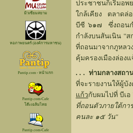
ประชาชนก็เริ่มอพยพ
ใกล้เคียง ตลาดล่อ
มิวเซียมสยาม
บีซี ๖๑๗ ซึ่งถอนก
กำลังบนสันเนิน "
หอภาพยนตร์ (องค์การมหาชน)
ที่ถอนมาจากภูหลวง
คุ้มครองเมืองล่องแจ
. . . ท่ามกลางสถานกา
Pantip.com - หน้าแรก
ที่จะรายงานให้ผู้บ
แก้ว
กับผมไปที่ บี
Pantip.com-Cafe
ที่ถอนตัวภายใต้กา
โต๊ะเฉลิมไทย
คนละ ๑๕ วัน"
Pantip.com-Cafe