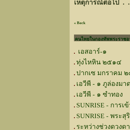
เหตุการณ์ต่อไป . 
« Back
คนไทยในกองทัพพระราชอาณ
เอสอาร์-๑
ทุ่งไหหิน ๒๕๑๔
ปากเซ มกราคม 
เอวีพี - ๑ ภูล่องมา
เอวีพี - ๑ ซำทอง
SUNRISE - การเข้าตี
SUNRISE - พระสุร
ระหว่างช่วงดวงดาว