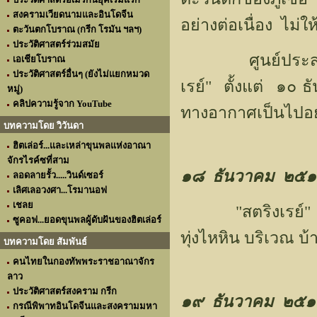
สงครามเวียดนามและอินโดจีน
อย่างต่อเนื่อง ไม่ให
ตะวันตกโบราณ (กรีก โรมัน ฯลฯ)
ประวัติศาสตร์ร่วมสมัย
ศูนย์ประสานการยิ
เอเชียโบราณ
ประวัติศาสตร์อื่นๆ (ยังไม่แยกหมวด
เรย์" ตั้งแต่ ๑๐ 
หมู่)
คลิปความรู้จาก YouTube
ทางอากาศเป็นไปอย่
บทความโดย วิวันดา
ฮิตเล่อร์...และเหล่าขุนพลแห่งอาณา
จักรไรค์ซที่สาม
๑๘ ธันวาคม ๒๕
ลอดลายรั้ว.....วินด์เซอร์
เลิศเลอวงศา...โรมานอฟ
เชลย
"สตริงเรย์" ยัง
ซูคอฟ...ยอดขุนพลผู้ดับฝันของฮิตเล่อร์
ทุ่งไหหิน บริเวณ บ้า
บทความโดย สัมพันธ์
คนไทยในกองทัพพระราชอาณาจักร
ลาว
ประวัติศาสตร์สงคราม กรีก
๑๙ ธันวาคม ๒๕
กรณีพิพาทอินโดจีนและสงครามมหา