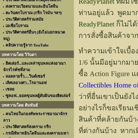
ReadyPlanet
ที่ผมใช
สงครามเวียดนามและอินโดจีน
ท่านอยู่แล้ว พูดมา
ตะวันตกโบราณ (กรีก โรมัน ฯลฯ)
ประวัติศาสตร์ร่วมสมัย
ReadyPlanet
ก็ไม่ได
เอเชียโบราณ
ประวัติศาสตร์อื่นๆ (ยังไม่แยกหมวด
การสั่งซื้อสินค้าจา
หมู่)
คลิปความรู้จาก YouTube
ทำความเข้าใจเบื้องต
บทความโดย วิวันดา
1/6 นั้นมีอยู่มาก
ฮิตเล่อร์...และเหล่าขุนพลแห่งอาณา
จักรไรค์ซที่สาม
ซื้อ Action Figure แ
ลอดลายรั้ว.....วินด์เซอร์
เลิศเลอวงศา...โรมานอฟ
Collectibles Home of
เชลย
ว่าที่อื่นเขาเป็นย
ซูคอฟ...ยอดขุนพลผู้ดับฝันของฮิตเล่อร์
บทความโดย สัมพันธ์
อย่างไรก็ขอเรียนเช
คนไทยในกองทัพพระราชอาณาจักร
สินค้าที่คล้ายกันบ
ลาว
ประวัติศาสตร์สงคราม กรีก
ที่ต่างกันบ้าง หากเ
กรณีพิพาทอินโดจีนและสงครามมหา