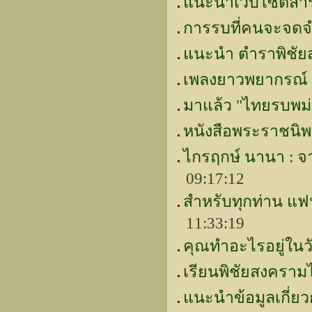
แนะนำเว็บไซต์สา
การรบที่คนจะจด
แนะนำ ตำราพิชัยส
เพลงยาวพยากรณ์ ก
มาแล้ว "ไทยรบพม่
หนังสือพระราชนิพ
ไกรฤกษ์ นานา : จา
09:17:12
สำหรับทุกท่าน แฟ
11:33:19
คุณทำอะไรอยู่ในว
เรียนพิชัยสงคราม
แนะนำข้อมูลเกี่ย