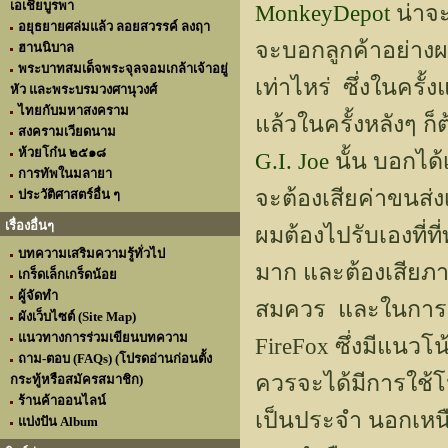
เอเชียบูรพา
MonkeyDepot
น่าจะ
อยุธยายศล่มแล้ว ลอยสวรรค์ ลงฤา
จะบอกลูกค้าอย่างผ
ฮานนิบาล
พระบาทสมเด็จพระจุลจอมเกล้าเจ้าอยู่
เท่าไหร่ ซึ่งในคร
หัว และพระบรมวงศานุวงศ์
ไทยกับมหาสงคราม
แล้วในครั้งหลังๆ ก
สงครามเวียดนาม
ห้วยโก๋น ๒๕๑๘
G.I. Joe
นั้น บอกได
การทัพในมลายา
จะต้องเสียค่าขนส่
ประวัติศาสตร์อื่น ๆ
เรื่องอื่นๆ
ผมต้องไปรับเองที่ที
บทความเสริมความรู้ทั่วไป
มาก และต้องเสียภาษ
เกร็ดเล็กเกร็ดน้อย
ผู้จัดทำ
สมควร และในการสั่
ผังเว็บไซต์ (Site Map)
แนวทางการร่วมเขียนบทความ
FireFox ซึ่งมีแนวโ
ถาม-ตอบ (FAQs) (โปรดอ่านก่อนตั้ง
ควรจะได้มีการใช้
กระทู้หรือสมัครสมาชิก)
ร้านค้าออนไลน์
เป็นประจำ นอกเหน
แบ่งปัน Album