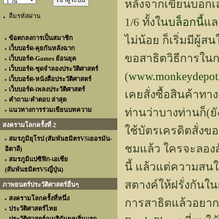
หลังจากเขียนบอกเ
ลืมรหัสผ่าน
1/6 ทั้งใน
บล็อกนี้
แล
ไม่น้อย ก็เริ่มมีผู้
ข้อตกลงการเป็นสมาชิก
เว็บบอร์ด-คุยกันหลังฉาก
ขอสาธิตวิธีการในกา
เว็บบอร์ด-Games ย้อนยุค
เว็บบอร์ด-ชุดจำลองประวัติศาสตร์
(
www.monkeydepot
เว็บบอร์ด-หนังสือประวัติศาสตร์
เว็บบอร์ด-เพลงประวัติศาสตร์
เคยสั่งซื้อสินค้าทา
คำถาม/คำตอบ ล่าสุด
แนวทางการร่วมเขียนบทความ
ท่านว่าบางท่านก็(ย
สงครามโลกครั้งที่ 2
ใช้บัตรเครดิตสั่งข
สมรภูมิยุโรป (สัมพันธมิตรVSเยอรมัน-
ชมแล้ว ใครจะลองสั่ง
อิตาลี)
สมรภูมิแปซิฟิก-เอเชีย
นี้ แล้วแต่ความส
(สัมพันธมิตรVSญี่ปุ่น)
สตางค์ให้ฝรั่งกันใน
ภาพยนตร์ประวัติศาสตร์อื่นๆ
สงครามโลกครั้งที่หนึ่ง
การสาธิตแล้วอยากจ
ประวัติศาสตร์ไทย
ประวัติศาสตร์อเมริกันยุคเริ่มแรก