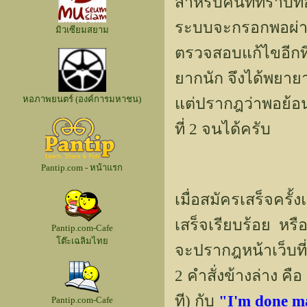
สำหรับคนที่ทราบท
ระบบจะกรอกพอผ่านๆ
มิวเซียมสยาม
ตรวจสอบแก้ไขอีกทีค
ยากนัก จึงได้พยายา
หอภาพยนตร์ (องค์การมหาชน)
แต่ปรากฎว่าพอย้อน
ที่ 2 จนได้ครับ
Pantip.com - หน้าแรก
เมื่อสมัครเสร็จครั้ง
เสร็จเรียบร้อย หรือเ
Pantip.com-Cafe
โต๊ะเฉลิมไทย
จะปรากฎหน้าเว็บที่
2 คำสั่งข้างล่าง คือ
ที) กับ
"I'm done m
Pantip.com-Cafe