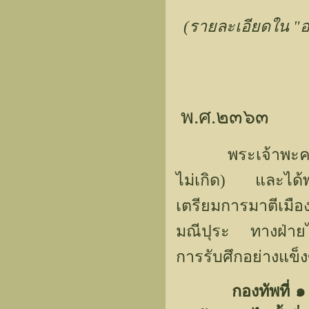
(รายละเอียดใน "อ
พ.ศ.๒๓๖๓
พระเจ้าพะคยีดอไ
ไม่เกิด) และได้พ
เตรียมการมาตีเมือ
มณีปุระ ทางฝ่ายไ
การรับศึกอย่างแข็
กองทัพที่