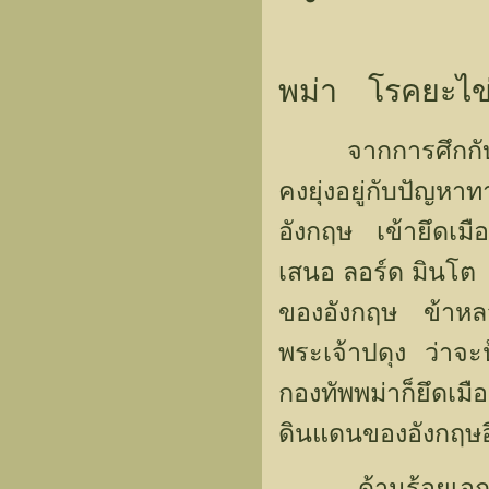
พม่า โรคยะไข่
จากการศึกกับไทยใ
คงยุ่งอยู่กับปัญ
อังกฤษ เข้ายึดเม
เสนอ ลอร์ด มินโต
ของอังกฤษ ข้าหลวง
พระเจ้าปดุง ว่าจ
กองทัพพม่าก็ยึดเมื
ดินแดนของอังกฤษอ
ด้านร้อยเอก จอห์