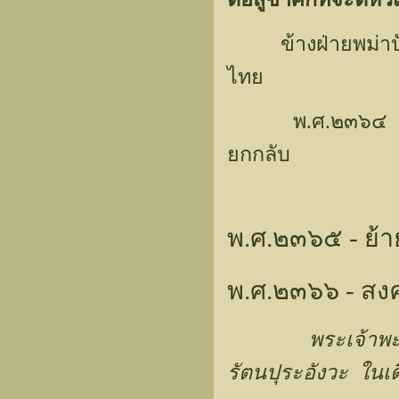
ข้างฝ่ายพม่าปัญห
ไทย
พ.ศ.๒๓๖๔ เข้าฤด
ยกกลับ
พ.ศ.๒๓๖๕ - ย้
พ.ศ.๒๓๖๖ - สงค
พระเจ้าพ
รัตนปุระอังวะ ใน