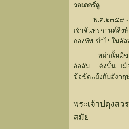
วอเตอร์ลู
พ.ศ.๒๓๕๙ - ๒๓๖๐
เจ้าจันทรกานต์สิงห
กองทัพเข้าไปในอัส
พม่านั้นมีชายแด
อัสสัม ดังนั้น เมื
ข้อขัดแย้งกับอังกฤษ
พระเจ้าปดุงส
สมัย