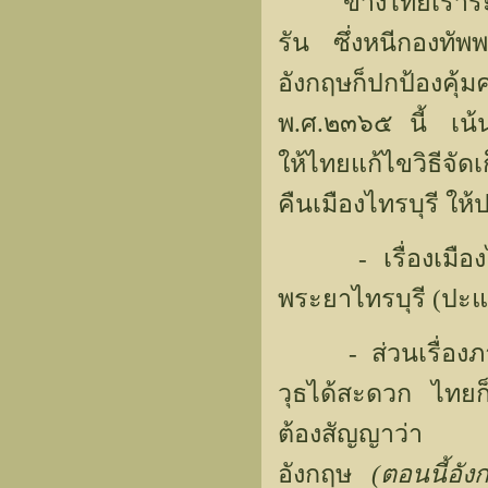
ข้างไทยเราระยะนั
รัน ซึ่งหนีกองทั
อังกฤษก็ปกป้องคุ้ม
พ.ศ.๒๓๖๕ นี้ เน
ให้ไทยแก้ไขวิธีจ
คืนเมืองไทรบุรี 
- เรื่องเมืองไทร
พระยาไทรบุรี (ปะแ
- ส่วนเรื่องภาษ
วุธได้สะดวก ไทย
ต้องสัญญาว่า จะไม
อังกฤษ
(ตอนนี้อัง