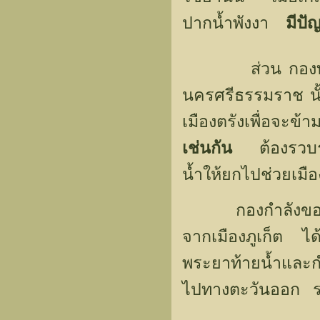
ปากน้ำพังงา
มีปั
ส่วน กองทัพเจ้า
นครศรีธรรมราช น
เมืองตรังเพื่อจะข
เช่นกัน
ต้องรวบรว
น้ำให้ยกไปช่วยเมื
กองกำลังของพระย
จากเมืองภูเก็ต ได
พระยาท้ายน้ำและก
ไปทางตะวันออก รว