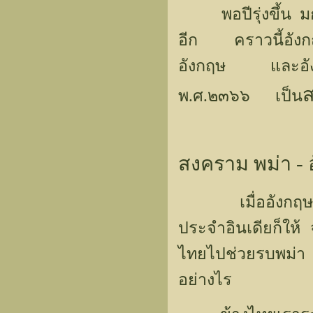
พอปีรุ่งขึ้น มก
อีก คราวนี้อังกฤ
อังกฤษ และอังก
ส
พ.ศ.๒๓๖๖ เป็น
สงคราม พม่า - อ
เมื่ออังกฤษประ
ประจำอินเดียก็ให
ไทยไปช่วยรบพม่า
อย่างไร