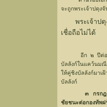
จะถูกพระเจ้าปดุงจั
พระเจ้าปด
เชื่อถือไม่ได้
อีก ๒ ปีต่อมา 
บัลลังก์ในแคว้นมณ
ให้คู่ชิงบัลลังก์มา
บัลลังก์
๓ กรกฎา
ชัยชนะต่อกองทัพฝร