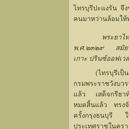
ไทรบุรีปะแงรัน จึง
คนมาหว่านล้อมให้พ
พระยาไทร
พ.ศ.๒๓๒๙ สมัยพระ
เกาะ ปรินซ์ออฟเวลส์
(ไทรบุรีเป็นประ
กรมพระราชวังบวรฯ
แล้ว เสด็จกรีธาทั
หมดสิ้นแล้ว ทรงจั
ครั้งกรุงธนบุรี ใ
ประเทศราชในคราวน