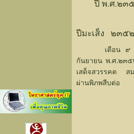
ปี พ.ศ.๒๓๕
ปีมะเส็ง ๒๓๕
เดือน ๙ แรม ๑
กันยายน พ.ศ.๒๓
เสด็จสวรรคต สมเด
ผ่านพิภพสืบต่อ