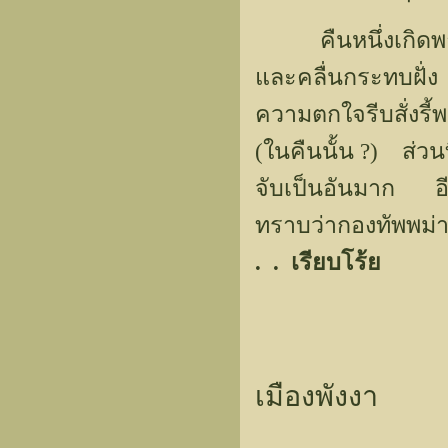
คืนหนึ่งเกิดพายุพั
และคลื่นกระทบฝั่ง
ความตกใจรีบสั่งรี
(ในคืนนั้น ?) ส่วน
จับเป็นอันมาก อีก
ทราบว่ากองทัพพม่า
. . เรียบโร้ย
เมืองพังงา