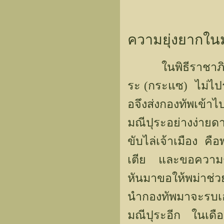
ความยุ่งยากใน
ในพิธีราชาภิเษกพ
ระ (กระแซ) ไม่ไป
อจึงส่งกองทัพเข้
มณีปุระอย่างง่ายด
ขับไล่เจ้าเมือง คื
เตีย และขอความช
หันมาขอให้พม่าช่ว
นำกองทัพมาจะรบเอ
มณีปุระอีก ในเด