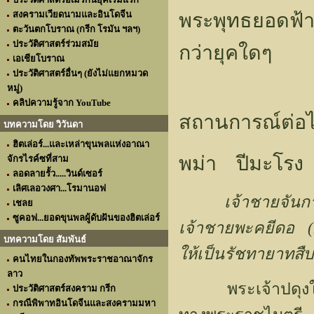
สงครามเวียดนามและอินโดจีน
พระพุทธยอดฟ้า
ตะวันตกโบราณ (กรีก โรมัน ฯลฯ)
ประวัติศาสตร์ร่วมสมัย
กว่ายุคใดๆ
เอเชียโบราณ
ประวัติศาสตร์อื่นๆ (ยังไม่แยกหมวด
หมู่)
คลิปความรู้จาก YouTube
สถานการณ์ต่อ
บทความโดย วิวันดา
ฮิตเล่อร์...และเหล่าขุนพลแห่งอาณา
พม่า ปีมะโร
จักรไรค์ซที่สาม
ลอดลายรั้ว.....วินด์เซอร์
เลิศเลอวงศา...โรมานอฟ
เจ้าชายจันก
เชลย
ซูคอฟ...ยอดขุนพลผู้ดับฝันของฮิตเล่อร์
เจ้าชายพะคยีดอ (
บทความโดย สัมพันธ์
ให้เป็นรัชทายาทสื
คนไทยในกองทัพพระราชอาณาจักร
ลาว
พระเจ้าปดุงให้พ
ประวัติศาสตร์สงคราม กรีก
กรณีพิพาทอินโดจีนและสงครามมหา