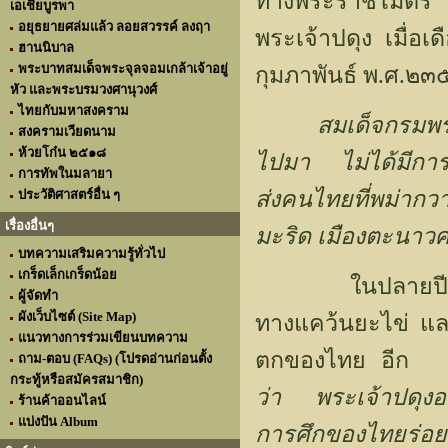
ทางพระราชไมตรี 
เอเชียบูรพา
อยุธยายศล่มแล้ว ลอยสวรรค์ ลงฤา
พระเจ้าปดุง เมื่อ
ฮานนิบาล
พระบาทสมเด็จพระจุลจอมเกล้าเจ้าอยู่
กุมภาพันธ์ พ.ศ.
หัว และพระบรมวงศานุวงศ์
ไทยกับมหาสงคราม
สมเด็จกรมพร
สงครามเวียดนาม
ห้วยโก๋น ๒๕๑๘
ไปมา ไม่ได้มีการ
การทัพในมลายา
ส่งคนไทยที่พม่า
ประวัติศาสตร์อื่น ๆ
เรื่องอื่นๆ
มะริด เมืองตะนาวศ
บทความเสริมความรู้ทั่วไป
เกร็ดเล็กเกร็ดน้อย
ในปลายปีมะโรง พ
ผู้จัดทำ
ผังเว็บไซต์ (Site Map)
ทางแคว้นยะไข่ และ
แนวทางการร่วมเขียนบทความ
ตกของไทย อีก 
ถาม-ตอบ (FAQs) (โปรดอ่านก่อนตั้ง
กระทู้หรือสมัครสมาชิก)
ว่า พระเจ้าปดุงอา
ร้านค้าออนไลน์
แบ่งปัน Album
การศึกของไทยร่อ