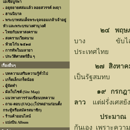
เอเชียบูรพา
อยุธยายศล่มแล้ว ลอยสวรรค์ ลงฤา
ฮานนิบาล
พระบาทสมเด็จพระจุลจอมเกล้าเจ้าอยู่
หัว และพระบรมวงศานุวงศ์
๒๔ พฤษภา
ไทยกับมหาสงคราม
สงครามเวียดนาม
บาง ขับไล่รัฐบ
ห้วยโก๋น ๒๕๑๘
ประเทศไทย
การทัพในมลายา
ประวัติศาสตร์อื่น ๆ
๒๗ สิงหา
เรื่องอื่นๆ
บทความเสริมความรู้ทั่วไป
เป็นรัฐสมทบ
เกร็ดเล็กเกร็ดน้อย
ผู้จัดทำ
๑๙ กรกฎ
ผังเว็บไซต์ (Site Map)
แนวทางการร่วมเขียนบทความ
ลาว
แต่ฝรั่งเศสยั
ถาม-ตอบ (FAQs) (โปรดอ่านก่อนตั้ง
กระทู้หรือสมัครสมาชิก)
ประมาณ 
ร้านค้าออนไลน์
แบ่งปัน Album
กันเอง เพราะความค