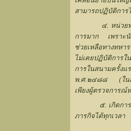
เคลื่อนย้ายปืนให
สามารถปฏิบัติการไ
๔. หน่วยทหารปื
การมาก เพราะนับ
ช่วยเหลือทางทหาร
ไม่เคยปฏิบัติการ
การในสนามครั้งแร
พ.ศ.๒๔๘๘ (ในสง
เพียงผู้ตรวจการณ์ห
๕. เกิดการตื่นตั
ภารกิจได้ทุกเวลา