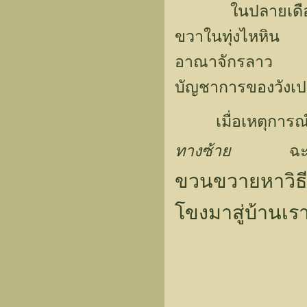
ในปลายเดื
ขวาในทุ่งไหหิน ผู
อาณาจักรลาว แต่
บัญชาการของวังเปาต
เมื่อเหตุการณ์เ
ทางซ้าย
ฉะนี
ขวนขวายหาวิธีร
โขงมาสู่บ้านเร