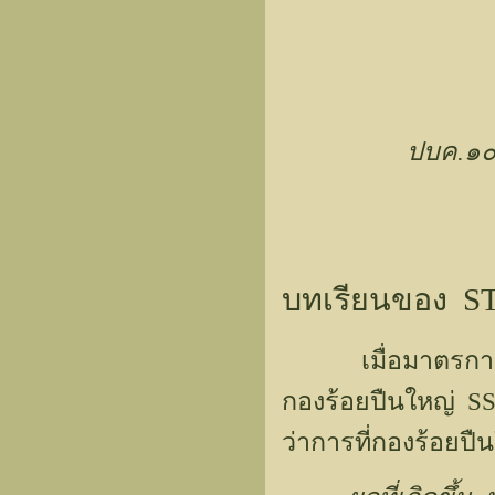
ปบค.๑๐๕
บทเรียนของ S
เมื่อมาตรการท
กองร้อยปืนใหญ่ 
ว่าการที่กองร้อยปืน