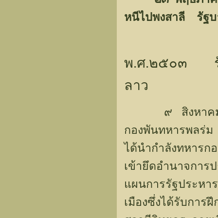
หนีไปพงสาลี รัฐบา
พ.ศ.๒๕๐๓ รั
ลาว
๙ สิงหาค
กองพันทหารพลร่ม
ได้นำกำลังทหารกอ
เข้ายึดอำนาจกา
แผนการรัฐประหาร
เมืองซึ่งได้รับการ