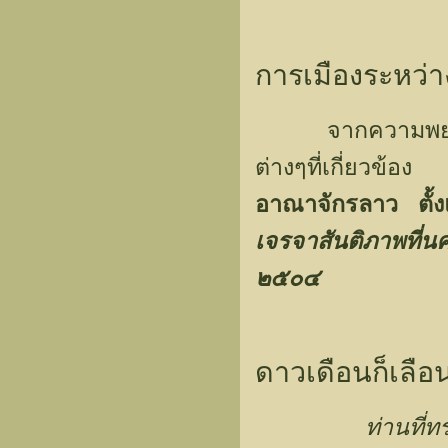
การเมืองระหว่
จากความพยายามข
ต่างๆที่เกี่ยวข้อ
อาณาจักรลาว ตั
เจรจาสันติภาพท
๒๕๐๔
ดาวเดือนก็เลือ
ท่านที่ท