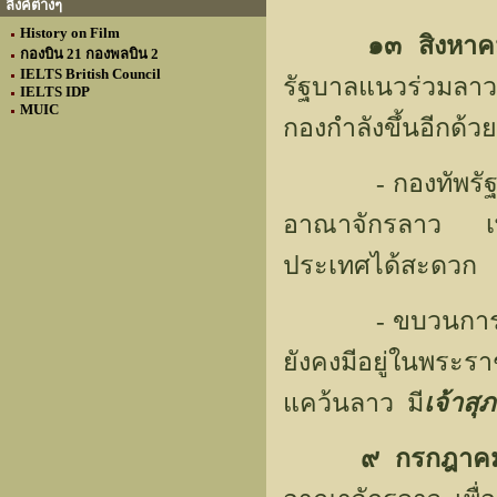
ลิงค์ต่างๆ
History on Film
๑๓ สิงหา
กองบิน 21 กองพลบิน 2
IELTS British Council
รัฐบาลแนวร่วมลาวร
IELTS IDP
MUIC
กองกำลังขึ้นอีกด้ว
- กองทัพรัฐ
อาณาจักรลาว เพื่
ประเทศได้สะดวก
- ขบวนการประเทศ
ยังคงมีอยู่ในพระร
แคว้นลาว มี
เจ้าสุ
๙ กรกฎาค