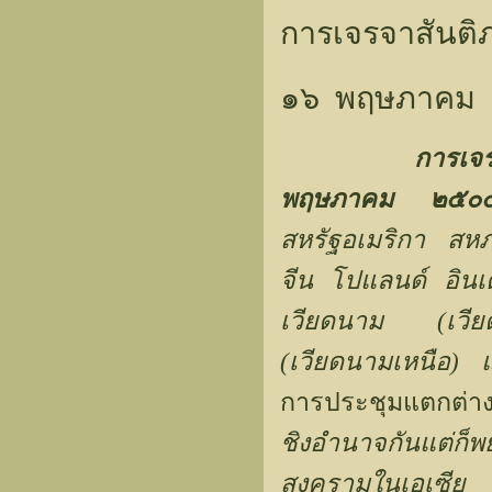
การเจรจาสันติภ
๑๖ พฤษภาคม
การเจ
พฤษภาคม ๒๕๐
สหรัฐอเมริกา สห
จีน โปแลนด์ อิน
เวียดนาม (เวีย
(เวียดนามเหนือ)
การประชุมแตกต่
ชิงอำนาจกันแต่ก็
สงครามในเอเซีย