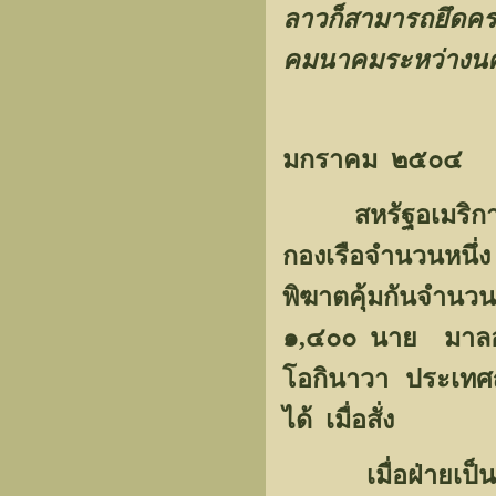
ลาวก็สามารถยึดค
คมนาคมระหว่างนคร
มกราคม ๒๕๐๔
สหรัฐอเมริกา
กองเรือจำนวนหนึ่
พิฆาตคุ้มกันจำ
๑,๔๐๐ นาย มาลอย
โอกินาวา ประเทศญี่
ได้ เมื่อสั่ง
เมื่อฝ่ายเป