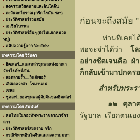
สงครามเวียดนามและอินโดจีน
ตะวันตกโบราณ (กรีก โรมัน ฯลฯ)
ก่อนจะถึงสมั
ประวัติศาสตร์ร่วมสมัย
เอเชียโบราณ
ประวัติศาสตร์อื่นๆ (ยังไม่แยกหมวด
ท่านที่เคยได้อ
หมู่)
คลิปความรู้จาก YouTube
พอจะจำได้ว่า
โล
บทความโดย วิวันดา
อย่างชัดเจนคือ ฝ่
ฮิตเล่อร์...และเหล่าขุนพลแห่งอาณา
จักรไรค์ซที่สาม
ก็กลับเข้ามาปกครอ
ลอดลายรั้ว.....วินด์เซอร์
เลิศเลอวงศา...โรมานอฟ
สำหรับพระรา
เชลย
ซูคอฟ...ยอดขุนพลผู้ดับฝันของฮิตเล่อร์
๑๒ ตุล
บทความโดย สัมพันธ์
รัฐบาล เรียกตนเอง
คนไทยในกองทัพพระราชอาณาจักร
ลาว
ประวัติศาสตร์สงคราม กรีก
กรณีพิพาทอินโดจีนและสงครามมหา