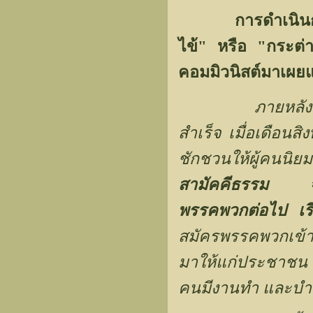
การดำเนิน
ไข้" หรือ "กระต่า
คอมมิวนิสต์มาเผย
ภายหลังที่ ร้
สำเร็จ เมื่อเดือ
ชักชวนให้ผู้คนนิยม
สามัคคีธรรม
จัดแย
พรรคพวกต่อไป
เร
สมัครพรรคพวกเข้า
มาให้แก่ประชาชน ป
คนมีงานทำ และบำร