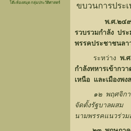
โต๊ะห้องสมุด กลุ่มประวัติศาสตร์
ขบวนการประเ
พ.ศ.๒๔๙
รวบรวมกำลัง ประมา
พรรคประชาชนลาวข
ระหว่าง
พ.
กำลังทหารเข้ากวา
เหนือ และเมืองพงส
๑๒ พฤศจิ
จัดตั้งรัฐบาลผส
นามพรรคแนวร่วมล
๒๓ พฤษภาคม 