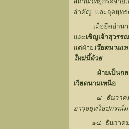
สถานีวิทยุกระจา
สำคัญ และจุดยุทธ
เมื่อยึดอำนาจไ
และ
เชิญเจ้าสุวร
แต่ฝ่าย
เวียดนามเห
ใหม่นี้ด้วย
ฝ่ายเป็นก
เวียดนามเหนือ
๔ ธันวาคม
อาวุธยุทโธปกรณ์มาส
๑๔ ธันวาคม ๒๕๐