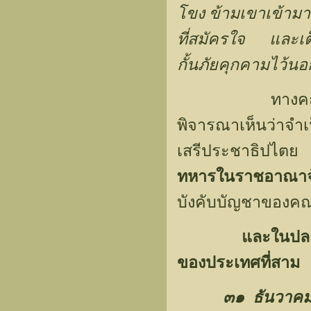
โขง ข้ามเขาเข้าม
ที่สมัครใจ และเต็ม
กั้นภัยคุกคามไว้
ทางคณะกรรมการ
พิจารณาเห็นว่าจำเป
เสรีประชาธิปไตย ใ
ทหารในราชอาณาจ
บังคับบัญชาของคณะท
และในปลา
ของประเทศที่สาม
๓๑ ธันวาคม ๒๕