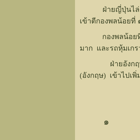
ฝ่ายญี่ปุ่นไล่ติ
เข้าตีกองพลน้อยที
กองพลน้อยที่ ๑๒
มาก และรถหุ้มเกรา
ฝ่ายอังกฤษส่ง 
(อังกฤษ) เข้าไปเพิ่
๑