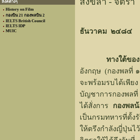
สงขลา - จิตรา 
ลิงค์ต่างๆ
History on Film
กองบิน 21 กองพลบิน 2
IELTS British Council
IELTS IDP
ธันวาคม ๒๔๘๔
MUIC
ทางใต้ของจ
อังกฤษ (กองพลที่ ๑๑
จะพร้อมรบได้เพี
บัญชาการกองพลที
ได้สั่งการ
กองพลน้
เป็นกรมทหารที่ตั้
ให้ตรึงกำลังญี่ปุ่น