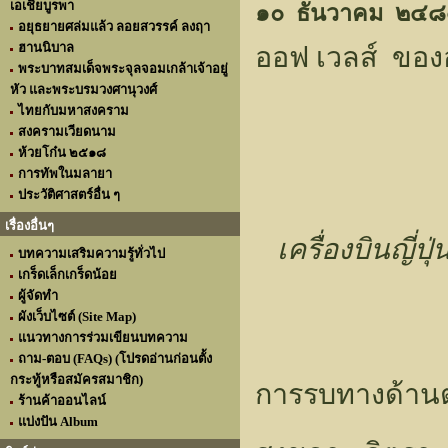
เอเชียบูรพา
๑๐ ธันวาคม ๒๔
อยุธยายศล่มแล้ว ลอยสวรรค์ ลงฤา
ฮานนิบาล
ออฟ เวลส์ ของอ
พระบาทสมเด็จพระจุลจอมเกล้าเจ้าอยู่
หัว และพระบรมวงศานุวงศ์
ไทยกับมหาสงคราม
สงครามเวียดนาม
ห้วยโก๋น ๒๕๑๘
การทัพในมลายา
ประวัติศาสตร์อื่น ๆ
เรื่องอื่นๆ
เครื่องบินญี่ป
บทความเสริมความรู้ทั่วไป
เกร็ดเล็กเกร็ดน้อย
ผู้จัดทำ
ผังเว็บไซต์ (Site Map)
แนวทางการร่วมเขียนบทความ
ถาม-ตอบ (FAQs) (โปรดอ่านก่อนตั้ง
กระทู้หรือสมัครสมาชิก)
การรบทางด้าน
ร้านค้าออนไลน์
แบ่งปัน Album