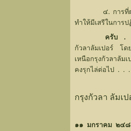
๔. การที่ฝ่ายญี
ทำให้มีเสรีในการป
ครับ . 
กัวลาลัมเปอร์ โดยต
เหนือกรุงกัวลาลัม
คงรุกไล่ต่อไป . . .
กรุงกัวลา ลัมเ
๑๑ มกราคม ๒๔