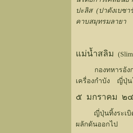
ปะลิส (ปาดังเบซาร
คาบสมุทรมลายา
แม่น้ำสลิม
(Slim
กองทหารอังกฤษดัด
เครื่องกำบัง ญี่ป
๕ มกราคม ๒
ญี่ปุ่นทิ้งระเบิด
ผลักดันออกไป