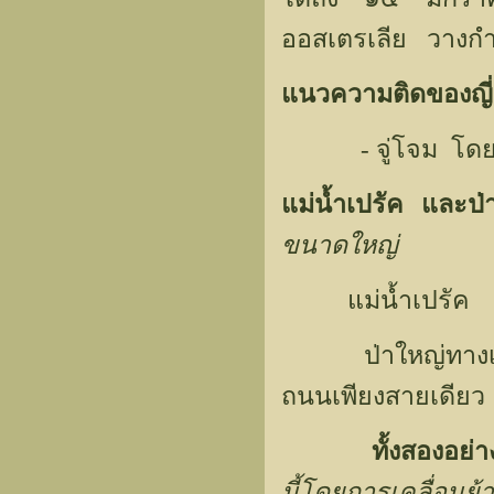
ออสเตรเลีย วางกำล
แนวความติดของญี่
- จู่โจม โดยการ
แม่น้ำเปรัค และป่
ขนาดใหญ่
แม่น้ำเปรัค เครื
ป่าใหญ่ทางเหนือก
ถนนเพียงสายเดีย
ทั้งสองอย่
นี้โดยการเคลื่อน