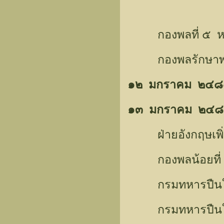
กองพลที่ ๕ หยุด
กองพลรักษาพร
๑๒ มกราคม ๒๔
๑๓ มกราคม ๒๔
ฝ่ายอังกฤษเพิ่มเต
กองพลน้อยที่ ๕๓
กรมทหารปืนใหญ่
กรมทหารปืนใหญ่