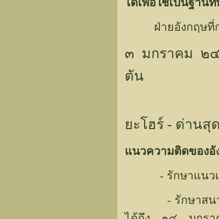
ได้เพื่อใช้เป็นฐานท
ฝ่ายอังกฤษที่กว
๓ มกราคม ๒๔
ตัน
ยะโฮร์ - ด่านสุ
แนวความติดของอัง
- รักษาแนวเอนเด
- รักษาสนามบินท
ได้ถึง ๑๔ มกราคม