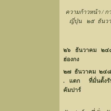
ความก้าวหน้า / 
ญี่ปุ่น ๒๕ ธั
๒๖ ธันวาคม ๒๔๘
ฮ่องกง
๒๗ ธันวาคม ๒๔๘
. แตก
ที่มั่นตั
คัมปาร์