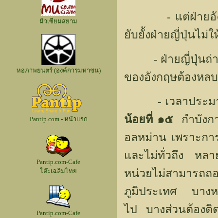
- แต่ฝ่ายอังกฤ
มิวเซียมสยาม
ยับยั้งฝ่ายญี่ปุ่นไม
- ฝ่ายญี่ปุ่นถ่า
หอภาพยนตร์ (องค์การมหาชน)
ของอังกฤษต้องหลบป
- เวลาประมาณ ๒
น้อยที่ ๑๕
กำบังกา
Pantip.com - หน้าแรก
อลหม่าน เพราะการต
และไม่ทั่วถึง หล
Pantip.com-Cafe
หน่วยไม่สามารถ
โต๊ะเฉลิมไทย
ภูมิประเทศ บางหน่
ไป บางส่วนต้องติดอย
Pantip.com-Cafe