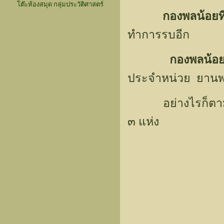
โต๊ะห้องสมุด กลุ่มประวัติศาสตร์
กองพลน้อยที
ทำการรบอีก
กองพลน้อยท
ประจำหน่วย ยานพาห
อย่างไรก็ตาม ก
๓ แห่ง