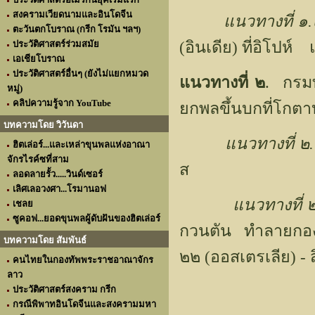
สงครามเวียดนามและอินโดจีน
แนวทางที่ ๑.
ตะวันตกโบราณ (กรีก โรมัน ฯลฯ)
(อินเดีย) ที่อิโปห์ แ
ประวัติศาสตร์ร่วมสมัย
เอเชียโบราณ
ประวัติศาสตร์อื่นๆ (ยังไม่แยกหมวด
แนวทางที่ ๒
. กรมท
หมู่)
คลิปความรู้จาก YouTube
ยกพลขึ้นบกที่โกตา
บทความโดย วิวันดา
แนวทางที่ ๒
ฮิตเล่อร์...และเหล่าขุนพลแห่งอาณา
จักรไรค์ซที่สาม
ส
ลอดลายรั้ว.....วินด์เซอร์
เลิศเลอวงศา...โรมานอฟ
แนวทางที่ 
เชลย
ซูคอฟ...ยอดขุนพลผู้ดับฝันของฮิตเล่อร์
กวนตัน ทำลายกองพล
บทความโดย สัมพันธ์
๒๒ (ออสเตรเลีย) - 
คนไทยในกองทัพพระราชอาณาจักร
ลาว
ประวัติศาสตร์สงคราม กรีก
กรณีพิพาทอินโดจีนและสงครามมหา