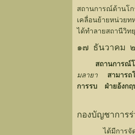
สถานการณ์ด้านโก
เคลื่อนย้ายหน่วย
ได้ทำลายสถานีวิทยุ
๑๗ ธันวาคม ๒๔๘
สถานการณ์โ
มลายา
สามารถโจม
การรบ ฝ่ายอ้งกฤษ
กองบัญชาการร
ได้มีการจ