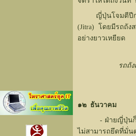
จิตราให้ได้ถึงวัน
ญี่ปุ่นโจมตีปีกข
(Jitra) โดยมีรถถ
อย่างยาวเหยียด
รถถัง
๑๒ ธันวาคม
- ฝ่ายญี่ปุ่นก็เข
ไม่สามารถยึดที่มั