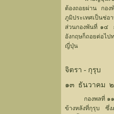
ต้องถอยผ่าน กองพั
ภูมิประเทศเป็นช่
ส่วนกองพันที่ ๑๔
อังกฤษก็ถอยต่อไป
ญี่ปุ่น
จิตรา - กุรุบ
๑๓ ธันวาคม 
กองพลที่ ๑๑ อินเ
ข้างหลังที่กุรุบ ซึ