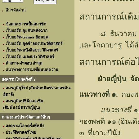
ลืมรหัสผ่าน
สถานการณ์เดิ
ข้อตกลงการเป็นสมาชิก
เว็บบอร์ด-คุยกันหลังฉาก
๘ ธันวาคม ๒๔๘๔ 
เว็บบอร์ด-Games ย้อนยุค
และโกตาบารู ได้ส
เว็บบอร์ด-ชุดจำลองประวัติศาสตร์
เว็บบอร์ด-หนังสือประวัติศาสตร์
เว็บบอร์ด-เพลงประวัติศาสตร์
สถานการณ์ต่อ
คำถาม/คำตอบ ล่าสุด
แนวทางการร่วมเขียนบทความ
ฝ่ายญี่ปุ่น จ
สงครามโลกครั้งที่ 2
สมรภูมิยุโรป (สัมพันธมิตรVSเยอรมัน-
แนวทางที่ ๑.
กองพลท
อิตาลี)
สมรภูมิแปซิฟิก-เอเชีย
(สัมพันธมิตรVSญี่ปุ่น)
แนวทางที่ ๑
ภาพยนตร์ประวัติศาสตร์อื่นๆ
กองพลที่ ๑๑ (อินเด
สงครามโลกครั้งที่หนึ่ง
๓ ที่เกาะปีนัง
ประวัติศาสตร์ไทย
ประวัติศาสตร์อเมริกันยุคเริ่มแรก