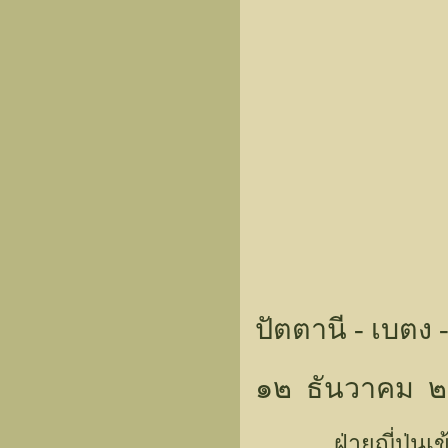
ปัตตานี - เบตง -
๑๒ ธันวาคม 
ฝ่ายญี่ปุ่นเข้าโ