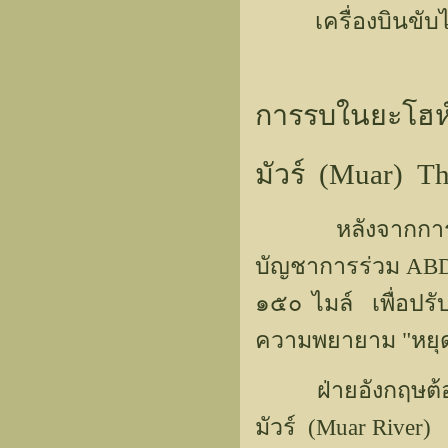
เครื่องบินขับไล่
การรบในยะโฮห
มัวร์ (Muar) Th
หลังจากการปราชะ
บัญชาการร่วม ABD
๑๕๐ ไมล์ เพื่อปรั
ความพยายาม "หยุด"
ฝ่ายอังกฤษต้องเข้า
มัวร์ (Muar River)