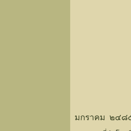
มกราคม ๒๔๘