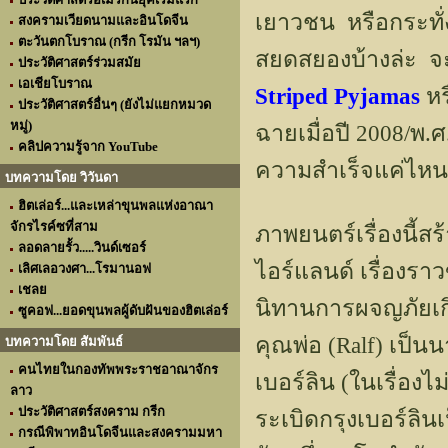
เยาวชน หรือกระทั่
สงครามเวียดนามและอินโดจีน
ตะวันตกโบราณ (กรีก โรมัน ฯลฯ)
สยดสยองบ้างล่ะ จะ
ประวัติศาสตร์ร่วมสมัย
เอเชียโบราณ
Striped Pyjamas
หร
ประวัติศาสตร์อื่นๆ (ยังไม่แยกหมวด
หมู่)
ฉายเมื่อปี 2008/พ
คลิปความรู้จาก YouTube
ความสำเร็จแค่ไหน 
บทความโดย วิวันดา
ฮิตเล่อร์...และเหล่าขุนพลแห่งอาณา
จักรไรค์ซที่สาม
ภาพยนตร์เรื่องนี้
ลอดลายรั้ว.....วินด์เซอร์
ไอร์แลนด์ เรื่องรา
เลิศเลอวงศา...โรมานอฟ
เชลย
นิทานการผจญภัยเกิน
ซูคอฟ...ยอดขุนพลผู้ดับฝันของฮิตเล่อร์
คุณพ่อ (Ralf) เป็น
บทความโดย สัมพันธ์
คนไทยในกองทัพพระราชอาณาจักร
เบอร์ลิน (ในเรื่องไ
ลาว
ประวัติศาสตร์สงคราม กรีก
ระเบิดกรุงเบอร์ลิน
กรณีพิพาทอินโดจีนและสงครามมหา