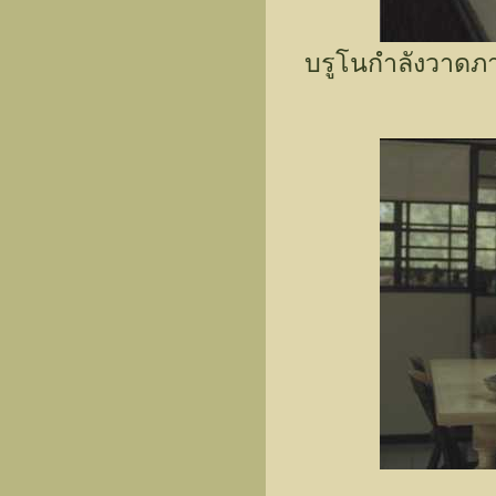
บรูโนกำลังวาดภ