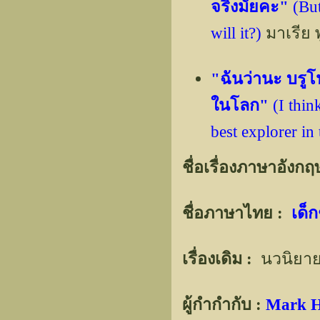
จริงมั้ยคะ"
(But
will it?)
มาเรีย 
"ฉันว่านะ บรูโน
ในโลก"
(I thin
best explorer in
ชื่อเรื่องภาษาอังกฤ
ชื่อภาษาไทย :
เด็
เรื่องเดิม :
นวนิยา
ผู้กำกำกับ :
Mark 