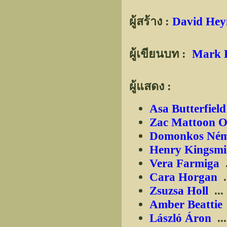
ผู้สร้าง :
David He
ผู้เขียนบท :
Mark 
ผู้แสดง :
Asa Butterfield
Zac Mattoon O
Domonkos Ném
Henry Kingsmi
Vera Farmiga
.
Cara Horgan
.
Zsuzsa Holl
...
Amber Beattie
László Áron
...