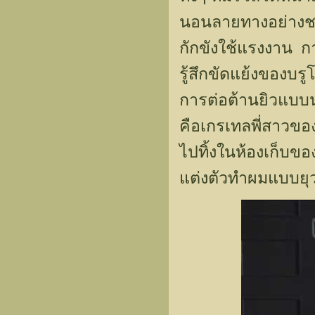
นอนลายทางอย่างชมู
กักขังใช้แรงงาน กา
รู้สึกขัดแย้งของบร
การต่อต้านยิวแบบนาซ
คือเกรเทลพี่สาวของ
ไปทิ้งในห้องเก็บข
แต่งตัวทำผมแบบยุวช