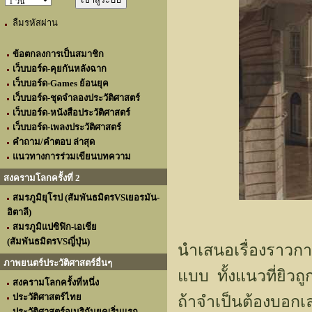
ลืมรหัสผ่าน
ข้อตกลงการเป็นสมาชิก
เว็บบอร์ด-คุยกันหลังฉาก
เว็บบอร์ด-Games ย้อนยุค
เว็บบอร์ด-ชุดจำลองประวัติศาสตร์
เว็บบอร์ด-หนังสือประวัติศาสตร์
เว็บบอร์ด-เพลงประวัติศาสตร์
คำถาม/คำตอบ ล่าสุด
แนวทางการร่วมเขียนบทความ
สงครามโลกครั้งที่ 2
สมรภูมิยุโรป (สัมพันธมิตรVSเยอรมัน-
อิตาลี)
สมรภูมิแปซิฟิก-เอเชีย
(สัมพันธมิตรVSญี่ปุ่น)
นำเสนอเรื่องราวการ
ภาพยนตร์ประวัติศาสตร์อื่นๆ
แบบ ทั้งแนวที่ยิวถู
สงครามโลกครั้งที่หนึ่ง
ประวัติศาสตร์ไทย
ถ้าจำเป็นต้องบอกเล
ประวัติศาสตร์อเมริกันยุคเริ่มแรก