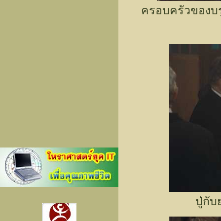
ครอบครัวของบรูโ
ปู่กั