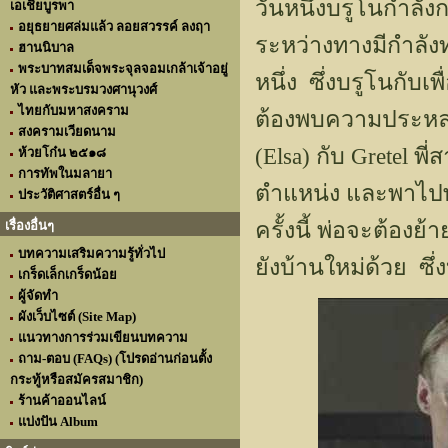
วันหนึ่งบรูโนกำลัง
เอเชียบูรพา
อยุธยายศล่มแล้ว ลอยสวรรค์ ลงฤา
ระหว่างทางมีกำลั
ฮานนิบาล
พระบาทสมเด็จพระจุลจอมเกล้าเจ้าอยู่
หนึ่ง ซึ่งบรูโนกับเ
หัว และพระบรมวงศานุวงศ์
ไทยกับมหาสงคราม
ต้องพบความประหลา
สงครามเวียดนาม
(Elsa) กับ Gretel พี
ห้วยโก๋น ๒๕๑๘
การทัพในมลายา
ตำแหน่ง และพาไปพบ
ประวัติศาสตร์อื่น ๆ
ครั้งนี้ พ่อจะต้
เรื่องอื่นๆ
บทความเสริมความรู้ทั่วไป
ยังบ้านใหม่ด้วย ซึ
เกร็ดเล็กเกร็ดน้อย
ผู้จัดทำ
ผังเว็บไซต์ (Site Map)
แนวทางการร่วมเขียนบทความ
ถาม-ตอบ (FAQs) (โปรดอ่านก่อนตั้ง
กระทู้หรือสมัครสมาชิก)
ร้านค้าออนไลน์
แบ่งปัน Album