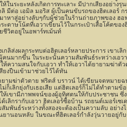
ำให้ในระยะหลังเกิดการทะเลาะ มีปากเสียงอย่างรุ
่เกลิ มีต่อ เอมิล มอริส ผู้เป็นคนขับรถของฮิตเลอร์ ก
ปมาหาสู่อย่างลับๆกับผู้ช่วยในร้านถ่ายภาพของ ฮอ
พบกระดาษโน้ตที่เอวาเขียนไว้ในกระเป๋าเสื้อโค้ตขอ
ียชีวิตอยู่ในอพาร์ทเม้นท์
ลิส่งผลกระทบต่อฮิตเลอร์หลายประการ เขาเลิกรั
ู้คนมากขึ้น ในระยะนั้นความสัมพันธ์ระหว่างเอวาย
ให้ความสนใจกับเอวา ทำให้เอวาได้ยายามฆ่าตัวตา
เสียงปืนเข้ามาช่วยไว้ได้ทัน
ามฆ่าตัวตาย ฟริตส์ บราวน์ ได้เขียนจดหมายฉบั
ม่ก็เลิกยุ่งกับเธอเสีย แต่ฮิตเลอร์ก็ไม่ได้ทำตามข
ทำให้เขามีภาพพจน์ของผู้อุทิศตนให้กับประชาชน ซ
ได้เลิกรากับเอวา ฮิตเลอร์ซื้อบ้าน รถยนต์เมอร์เซ
มสัมพันธ์ระหว่างทั้งสองจะต้องเป็นความลับ อย่
กินยานอนหลับ ในขณะที่ฮิตเลอร์กำลังวุ่นวายอยู่ก