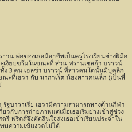
ราวน พ่อของเธอมีอาชีพเป็นครูโรงเรียนช่างฝีมือ
ละเงียบขรึมในขณะที่
ส่วน ฟรานเชสก้า บราวน์
ทั้ง
3
คน เอลซ่า บราวน์ พี่สาวคนโตนั้นมีบุคลิก
นขณะที่เอวา กับ มากาเร็ต น้องสาวคนเล็ก (เป็นที่
่
นิค รัฐบาวาเรีย เอวามีความสามารถทางด้านกีฬา
วกับการถ่ายภาพแต่เมื่อเธอเริ่มย่างเข้าสู่ช่วง
สตรี ฟริตส์จึงตัดสินใจส่งเธอเข้าเรียนประจำใน
ะทนความเข้มงวดไม่ได้