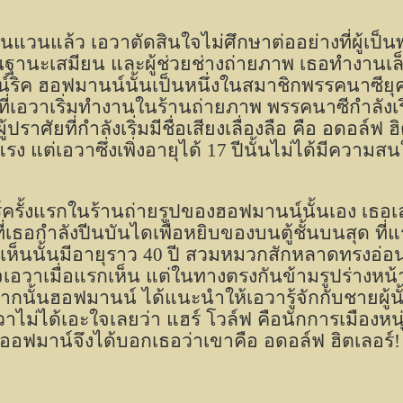
แวนแล้ว เอวาตัดสินใจไม่ศึกษาต่ออย่างที่ผู้เป
ฐานะเสมียน และผู้ช่วยช่างถ่ายภาพ เธอทำงานเล็
น์ริค ฮอฟมานน์นั้นเป็นหนึ่งในสมาชิกพรรคนาซียุค
ีที่เอวาเริ่มทำงานในร้านถ่ายภาพ พรรคนาซีกำลังเริ
้ปราศัยที่กำลังเริ่มมีชื่อเสียงเลื่องลือ คือ อ
แรง แต่เอวาซึ่งเพิ่งอายุได้
17
ปีนั้นไม่ได้มีความส
์ครั้งแรกในร้านถ่ายรูปของฮอฟมานน์นั้นเอง เธอเล่
ี่เธอกำลังปีนบันไดเพื่อหยิบของบนตู้ชั้นบนสุด ที่แ
ธอเห็นนั้นมีอายุราว
40
ปี สวมหมวกสักหลาดทรงอ่อน ก
จเอวาเมื่อแรกเห็น แต่ในทางตรงกันข้ามรูปร่างหน
จากนั้นฮอฟมานน์ ได้แนะนำให้เอวารู้จักกับชายผู้นั้
าไม่ได้เอะใจเลยว่า แฮร์ โวล์ฟ คือนักการเมืองหนุ่
ออฟมาน์จึงได้บอกเธอว่าเขาคือ อดอล์ฟ ฮิตเลอร์
!