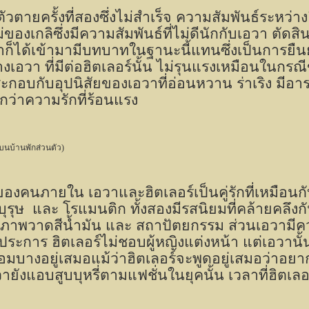
วตายครั้งที่สองซึ่งไม่สำเร็จ ความสัมพันธ์ระหว่างฮิ
แม่ของเกลิซึ่งมีความสัมพันธ์ที่ไม่ดีนักกับเอวา ตัดส
าก็ได้เข้ามามีบทบาทในฐานะนี้แทนซึ่งเป็นการ
างเอวา ที่มีต่อฮิตเลอร์นั้น ไม่รุนแรงเหมือนในกร
ระกอบกับอุปนิสัยของเอวาที่อ่อนหวาน ร่าเริง มีอ
กว่าความรักที่ร้อนแรง
งบนบ้านพักส่วนตัว)
งคนภายใน เอวาและฮิตเลอร์เป็นคู่รักที่เหมือนกับค
บุรุษ
และ โรแมนติก ทั้งสองมีรสนิยมที่คล้ายคลึง
าพวาดสีน้ำมัน และ สถาปัตยกรรม ส่วนเอวามีค
การ ฮิตเลอร์ไม่ชอบผู้หญิงแต่งหน้า แต่เอวานั้น
อมบางอยู่เสมอแม้ว่าฮิตเลอร์จะพูดอยู่เสมอว่าอยา
ังแอบสูบบุหรี่ตามแฟชั่นในยุคนั้น เวลาที่ฮิตเลอร์ไ