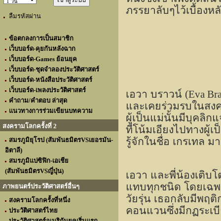
ภรรยาลับๆไว้เบื้องหล
ลืมรหัสผ่าน
ข้อตกลงการเป็นสมาชิก
เว็บบอร์ด-คุยกันหลังฉาก
เว็บบอร์ด-Games ย้อนยุค
เว็บบอร์ด-ชุดจำลองประวัติศาสตร์
เว็บบอร์ด-หนังสือประวัติศาสตร์
เว็บบอร์ด-เพลงประวัติศาสตร์
เอวา บราวน์
(Eva Br
คำถาม/คำตอบ ล่าสุด
และเคยร่วมรบในสงคร
แนวทางการร่วมเขียนบทความ
ผู้เป็นแม่นั้นมีบุคล
สงครามโลกครั้งที่ 2
ที่โน้มเอียงไปทางผู้เ
รู้จักในชื่อ เกรเทล ม
สมรภูมิยุโรป (สัมพันธมิตรVSเยอรมัน-
อิตาลี)
สมรภูมิแปซิฟิก-เอเชีย
(สัมพันธมิตรVSญี่ปุ่น)
เอวา และพี่น้องเติบ
แทบทุกชนิด โดยเฉพาะส
ภาพยนตร์ประวัติศาสตร์อื่นๆ
วัยรุ่น เธอกลับมีพฤต
สงครามโลกครั้งที่หนึ่ง
คอนแวนซึ่งมีกฏระเบ
ประวัติศาสตร์ไทย
ประวัติศาสตร์อเมริกันยุคเริ่มแรก