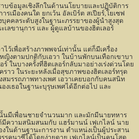
าบข้อมูลเชิงลึกในด้านนโยบายและปฏิบัติการ
รเมืองคนใด ยกเว้น อัลเบิร์ต สเปียร์
,
โยเซฟ
งบุคคลระดับสูงในฐานะภรรยาของผู้นำสูงสุด
นะเลขานุการ และ ผู้ดูแลบ้านของฮิตเลอร์
เพื่อสร้างภาพพจน์เท่านั้น แต่ก็มีเครื่อง
ย หญิงตามปกติกับเอวา ในบ้านพักบนเทือกเขาบา
ร์ ในบางครั้งที่ฮิตเลอร์กลับมาอย่างเร่งด่วนโดย
วคราว ในระยะหลังเมื่อสุขภาพของฮิตเลอร์ทรุด
ถึงสมรรถภาพทางเพศ เอวาเคยบอกกับคนสนิท
บสนองเธอในฐานะบุรุษเพศได้อีกต่อไป และ
เอวานั้นมีเพื่อนชายจำนวนมาก และมักมีนายทหาร
อได้มีความสนิมสนมกับ แฮร์มานน์ เฟเกไลน์ นาย
งเรืองในด้านฐานะการงาน ตำแหน่งเป็นผู้ประสาน
องพรรคนาซีได้โดยง่ายดาย เฟเกไลน์เป็นคนโสด