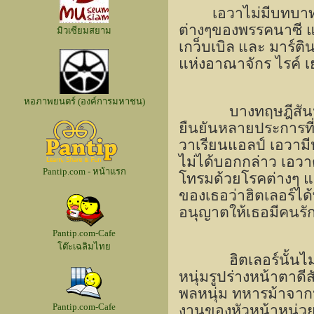
เอวาไม่มีบทบา
ต่างๆของพรรคนาซี แล
มิวเซียมสยาม
เกว็บเบิล
และ มาร์ติ
แห่งอาณาจักร ไรค์ เ
หอภาพยนตร์ (องค์การมหาชน)
บางทฤษฎีสันน
ยืนยันหลายประการที
วาเรียนแอลป์ เอวามีห
ไม่ได้บอกกล่าว เอวา
Pantip.com - หน้าแรก
โทรมด้วยโรคต่างๆ 
ของเธอว่าฮิตเลอร์ได
อนุญาตให้เธอมีคนรัก
Pantip.com-Cafe
โต๊ะเฉลิมไทย
ฮิตเลอร์นั้น
หนุ่มรูปร่างหน้าตาด
พลหนุ่ม ทหารม้าจากห
Pantip.com-Cafe
งานของหัวหน้าหน่วย