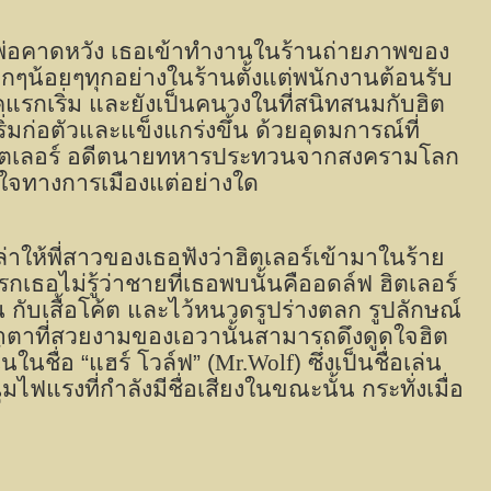
็นพ่อคาดหวัง เธอเข้าทำงานในร้านถ่ายภาพของ
กๆน้อยๆทุกอย่างในร้านตั้งแต่พนักงานต้อนรับ
แรกเริ่ม และยังเป็นคนวงในที่สนิทสนมกับฮิต
่มก่อตัวและแข็งแกร่งขึ้น ด้วยอุดมการณ์ที่
ดอล์ฟ ฮิตเลอร์ อดีตนายทหารประทวนจากสงครามโลก
นใจทางการเมืองแต่อย่างใด
าให้พี่สาวของเธอฟังว่าฮิตเลอร์เข้ามาในร้าย
รกเธอไม่รู้ว่าชายที่เธอพบนั้นคืออดล์ฟ ฮิตเลอร์
ับเสื้อโค้ต และไว้หนวดรูปร่างตลก รูปลักษณ์
้าตาที่สวยงามของเอวานั้นสามารถดึงดูดใจฮิต
นในชื่อ “แฮร์ โวล์ฟ” (
Mr.Wolf
) ซึ่งเป็นชื่อเล่น
มไฟแรงที่กำลังมีชื่อเสียงในขณะนั้น กระทั่งเมื่อ