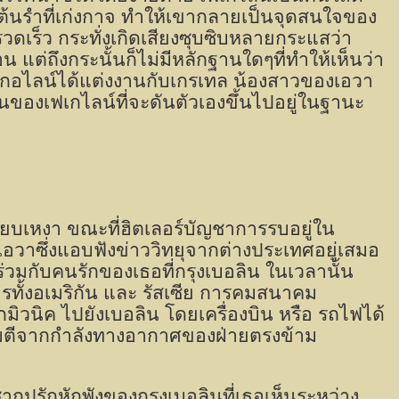
นักเต้นรำที่เก่งกาจ ทำให้เขากลายเป็นจุดสนใจของ
วดเร็ว กระทั่งเกิดเสียงซุบซิบหลายกระแสว่า
น แต่ถึงกระนั้นก็ไม่มีหลักฐานใดๆที่ทำให้เห็นว่า
กอไลน์ได้แต่งงานกับเกรเทล น้องสาวของเอวา
นของเฟเกไลน์ที่จะดันตัวเองขึ้นไปอยู่ในฐานะ
งียบเหงา ขณะที่ฮิตเลอร์บัญชาการรบอยู่ใน
 เอวาซึ่งแอบฟังข่าววิทยุจากต่างประเทศอยู่เสมอ
่ร่วมกับคนรักของเธอที่กรุงเบอลิน ในเวลานั้น
รทั้งอเมริกัน และ รัสเซีย การคมสนาคม
ิวนิค ไปยังเบอลิน โดยเครื่องบิน หรือ รถไฟได้
ูกโจมตีจากกำลังทางอากาศของฝ่ายตรงข้าม
กปรักหักพังของกรุงเบอลินที่เธอเห็นระหว่าง