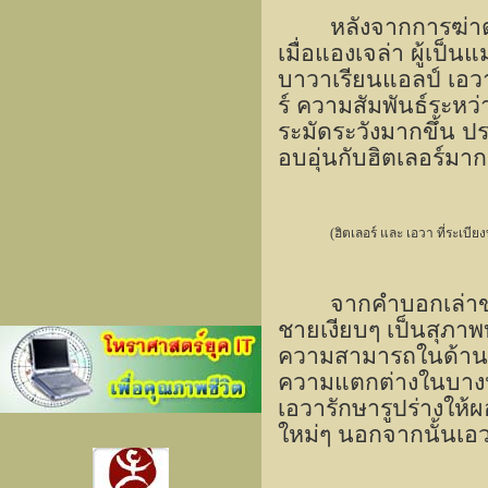
หลังจากการฆ่าตั
เมื่อแองเจล่า ผู้เป็น
บาวาเรียนแอลป์ เอว
ร์ ความสัมพันธ์ระหว่
ระมัดระวังมากขึ้น ป
อบอุ่นกับฮิตเลอร์มาก
(ฮิตเลอร์ และ เอวา ที่ระเบีย
จากคำบอกเล่าขอ
ชายเงียบๆ เป็นสุภาพ
ความสามารถในด้านภ
ความแตกต่างในบางประ
เอวารักษารูปร่างให้ผ
ใหม่ๆ นอกจากนั้นเอวาย