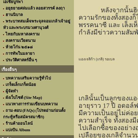
เอเชียบูรพา
อยุธยายศล่มแล้ว ลอยสวรรค์ ลงฤา
หลังจากนั้นฮ
ฮานนิบาล
ความรักของทั้งสองก็ไ
พระบาทสมเด็จพระจุลจอมเกล้าเจ้าอยู่
พรรคนาซี และ เล็งเห็
หัว และพระบรมวงศานุวงศ์
กำลังมีข่าวความสัมพ
ไทยกับมหาสงคราม
สงครามเวียดนาม
ห้วยโก๋น ๒๕๑๘
การทัพในมลายา
แองเจลิก้า (เกลิ) รอเบล
ประวัติศาสตร์อื่น ๆ
เรื่องอื่นๆ
บทความเสริมความรู้ทั่วไป
เกร็ดเล็กเกร็ดน้อย
ผู้จัดทำ
เกลินั้นเป็นลูกของแอ
ผังเว็บไซต์ (Site Map)
แนวทางการร่วมเขียนบทความ
อายุราว
17
ปี อดอล์ฟ 
ถาม-ตอบ (FAQs) (โปรดอ่านก่อนตั้ง
มีความเป็นอยู่ไม่ค่อย
กระทู้หรือสมัครสมาชิก)
ความสำเร็จ ทั้งสองม
ร้านค้าออนไลน์
ไปเลือกซื้อของอย่า
แบ่งปัน Album
เปลือยของเกลิจำนวน