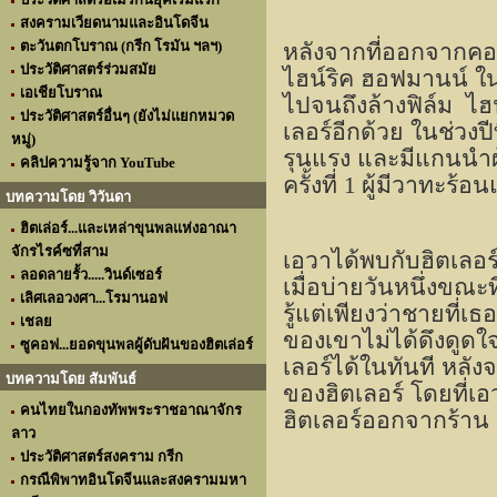
สงครามเวียดนามและอินโดจีน
ตะวันตกโบราณ (กรีก โรมัน ฯลฯ)
หลังจากที่ออกจากคอน
ประวัติศาสตร์ร่วมสมัย
ไฮน์ริค ฮอฟมานน์ ใน
เอเชียโบราณ
ไปจนถึงล้างฟิล์ม
ไฮ
ประวัติศาสตร์อื่นๆ (ยังไม่แยกหมวด
เลอร์อีกด้วย ในช่วงป
หมู่)
รุนแรง และมีแกนนำผู
คลิปความรู้จาก YouTube
ครั้งที่
1
ผู้มีวาทะร้อน
บทความโดย วิวันดา
ฮิตเล่อร์...และเหล่าขุนพลแห่งอาณา
จักรไรค์ซที่สาม
เอวาได้พบกับฮิตเลอร
ลอดลายรั้ว.....วินด์เซอร์
เมื่อบ่ายวันหนึ่งขณะท
เลิศเลอวงศา...โรมานอฟ
รู้แต่เพียงว่าชายที่เ
เชลย
ของเขาไม่ได้ดึงดูดใ
ซูคอฟ...ยอดขุนพลผู้ดับฝันของฮิตเล่อร์
เลอร์ได้ในทันที หลัง
บทความโดย สัมพันธ์
ของฮิตเลอร์ โดยที่เอว
คนไทยในกองทัพพระราชอาณาจักร
ฮิตเลอร์ออกจากร้าน 
ลาว
ประวัติศาสตร์สงคราม กรีก
กรณีพิพาทอินโดจีนและสงครามมหา