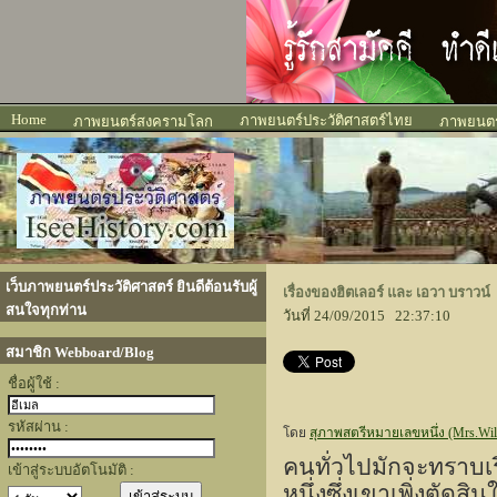
Home
ภาพยนตร์ประวัติศาสตร์ไทย
ภาพยนตร์สงครามโลก
ภาพยนตร์
เว็บภาพยนตร์ประวัติศาสตร์ ยินดีต้อนรับผู้
เรื่องของฮิตเลอร์ และ เอวา บราวน์
สนใจทุกท่าน
วันที่ 24/09/2015 22:37:10
สมาชิก Webboard/Blog
ชื่อผู้ใช้ :
รหัสผ่าน :
โดย
สุภาพสตรีหมายเลขหนึ่ง (Mrs.Willi
คนทั่วไปมักจะทราบเร
เข้าสู่ระบบอัตโนมัติ :
หนึ่งซึ่งเขาเพิ่งตัดส