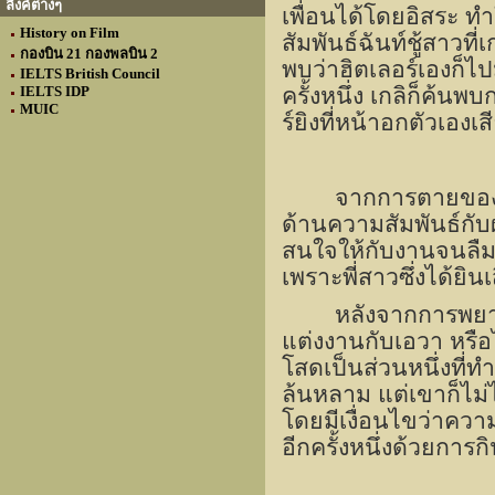
ลิงค์ต่างๆ
เพื่อนได้โดยอิสระ ท
History on Film
สัมพันธ์ฉันท์ชู้สาวที
กองบิน 21 กองพลบิน 2
พบว่าฮิตเลอร์เองก็ไ
IELTS British Council
IELTS IDP
ครั้งหนึ่ง เกลิก็ค้น
MUIC
ร์ยิงที่หน้าอกตัวเองเส
จากการตายของเก
ด้านความสัมพันธ์กับผ
สนใจให้กับงานจนลืม
เพราะพี่สาวซึ่งได้ยิน
หลังจากการพยาย
แต่งงานกับเอวา หรือไ
โสดเป็นส่วนหนึ่งที่
ล้นหลาม แต่เขาก็ไม่
โดยมีเงื่อนไขว่าควา
อีกครั้งหนึ่งด้วยการ