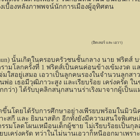
ังเบื้องหลังภาพพจน์นักการเมืองผู้อุทิศตน
(ฮิตเลอร์ และ เอวา)
aun)
นั้นเกิดในครอบครัวชนชั้นกลาง นาย ฟริตส์ บ
ามโลกครั้งที่
1
ฟริตส์เป็นคนค่อนข้างเข้มงวด แ
ิกแจ่มใสอยู่เสมอ เอวาเป็นลูกคนรองในจำนวนลูกสาว
ป็นพ่อ เธอมีวุฒิภาวะสูง และเรียบร้อย เคร่งครัด ใ
ากกว่า) ได้รับบุคลิกสนุกสนานร่าเริงมาจากผู้เป็นแม
โตขึ้นโดยได้รับการศึกษาอย่างเพีรยบพร้อมในมิว
กี และ ยิมนาสติก อีกทั้งยังมีความสนใจพิเศษเกี่ย
ิกรรมโลดโผนเหมือนเด็กผู้ชาย ไม่เรียบร้อยเป็นกุล
ียบเคร่งครัด ทว่าในไม่นานเอวาก็หนีออกมาเพรา