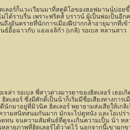
ิตเลอร์ก็แวะเวียนมาที่สตูดิโอของฮอฟมานน์บ่อยขึ
ม่ได้ราบรื่น เพราะฟริตส์ บราวน์ ผู้เป็นพ่อเป็นอีก
นถึงอันตรายที่นักการเมืองฝีปากกล้าอายุมากที่เข
ันธ์อื้อฉาวกับ แองเจลิก้า (เกลิ) รอเบล หลานสาว
งเจล่า รอเบล พี่สาวต่างมารดาของฮิตเลอร์ เธอเกิ
ฮิตเลอร์ ซึ่งมีศักดิ์เป็นน้าก็เริ่มมีชื่อเสียงทางการ
ดีนักมาอยู่ที่มิวนิค ฮิตเลอร์ พยายามส่งเสียให้เกล
ีความสนิทสนมกันมาก มักจะไปดูหนัง และโอเปร่าด
งอดทน จนความสัมพันธ์ที่ดูจะเกินความเป็น น้า
หลายภาพที่ฮิตเลอร์ได้วาดไว้ นอกจากนี้เขาผูก