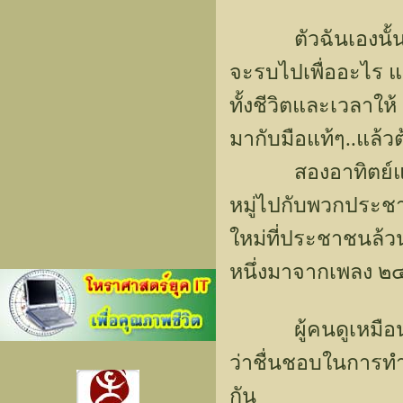
ตัวฉันเองนั้น อยาก
จะรบไปเพื่ออะไร แล
ทั้งชีวิตและเวลาให
มากับมือแท้ๆ..แล้ว
สองอาทิตย์แรก..
หมู่ไปกับพวกประชาช
ใหม่ที่ประชาชนล้วน"
หนึ่งมาจากเพลง ๒๔ 
ผู้คนดูเหมือนจะม
ว่าชื่นชอบในการทำ
กัน