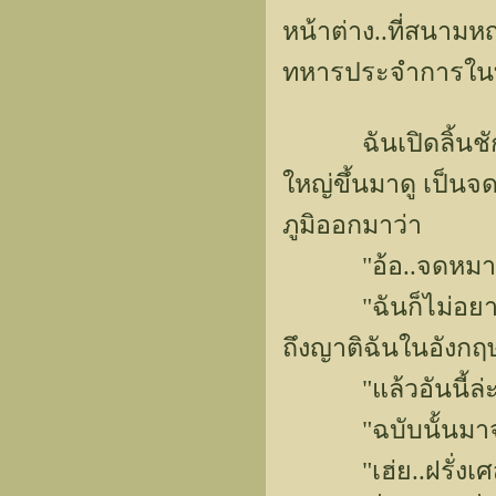
หน้าต่าง..ที่สนามห
ทหารประจำการในท่
ฉันเปิดลิ้นชักต
ใหญ่ขึ้นมาดู เป็น
ภูมิออกมาว่า
"อ้อ..จดหมายติดต
"ฉันก็ไม่อยากจะ
ถึงญาติฉันในอังกฤ
"แล้วอันนี้ล่ะ
"ฉบับนั้นมาจาก
"เฮ่ย..ฝรั่งเศส 