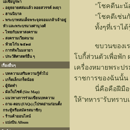
เอเชียบูรพา
"โชคดีนะน้อง
อยุธยายศล่มแล้ว ลอยสวรรค์ ลงฤา
ฮานนิบาล
"โชคดีเช่นกัน พี
พระบาทสมเด็จพระจุลจอมเกล้าเจ้าอยู่
ทั้งๆที่เราได้รู้อ
หัว และพระบรมวงศานุวงศ์
ไทยกับมหาสงคราม
สงครามเวียดนาม
ห้วยโก๋น ๒๕๑๘
ขบวนของเราเริ่ม
การทัพในมลายา
โบกี้ส่วนตัวเพื่อพั
ประวัติศาสตร์อื่น ๆ
เรื่องอื่นๆ
เครื่องหมายพระปรมาภ
บทความเสริมความรู้ทั่วไป
ราชการของฉันนั้น
เกร็ดเล็กเกร็ดน้อย
ผู้จัดทำ
นี่คือคือฝีมือของ
ผังเว็บไซต์ (Site Map)
แนวทางการร่วมเขียนบทความ
ให้"ทหาร"รับทราบแ
ถาม-ตอบ (FAQs) (โปรดอ่านก่อนตั้ง
กระทู้หรือสมัครสมาชิก)
ร้านค้าออนไลน์
แบ่งปัน Album