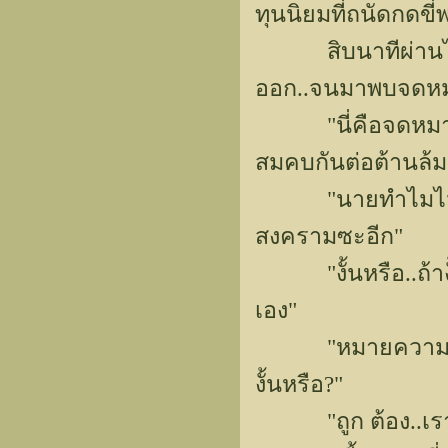
ทุนนิยมที่ถนัดกดข
สิบนาทีผ่านไป..
ออก..จนมาพบจดหมาย
"นี่คือจดหมายที่
สมคบกันต่อต้านล้มล
"นายทำไมไม่ดูวัน
สงครามซะอีก"
"งั้นหรือ..ถ้าง
เอง"
"หมายความว่า นา
งั้นหรือ?"
"ถูก ต้อง..เราม