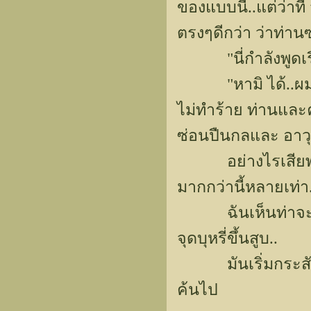
ของแบบนี้..แต่ว่าที
ตรงๆดีกว่า ว่าท่าน
"นี่กำลังพูดเรื
"หามิ ได้..ผมพูดจ
ไม่ทำร้าย ท่านและค
ซ่อนปืนกลและ อาวุธอ
อย่างไรเสียพวกเร
มากกว่านี้หลายเท่
ฉันเห็นท่าจะพูดกับ
จุดบุหรี่ขึ้นสูบ..
มันเริ่มกระสับกร
ค้นไป