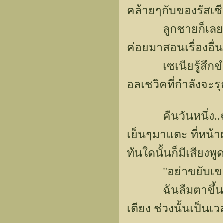
คล้ายๆกับของรัสเซีย
ลูกชายก็เลยสอนกล
ค่อยมาสอนเรื่องอื่
เซเนียรู้สึกขำขันใ
อลเชวิคที่กำลังจะร
คืนวันหนึ่ง..ฉันรู
เย็นๆมาแตะ ที่หน้
ทันใดนั้นก็มีเสียงพู
"อย่าขยับเขยื้อน
ฉันลืมตาขึ้น..จึ
เตียง ช่วงนั้นเป็น