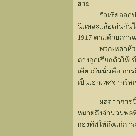
สาย
รัสเซียออกบ่อยๆ (เ
นี่แหละ..ล้อเล่นกั
1917 ตามด้วยการแ
พวกเหล่าหัวหอกข
ต่างถูกเรียกตัวให้
เดียวกันนั่นคือ ก
เป็นเอกเทศจากรัสเ
ผลจากการนี้..คื
หมายถึงจำนวนพลที่
กองทัพให้ถึงแก่การณ