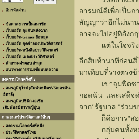
อารมณ์ดีเพื่อเป็น
ลืมรหัสผ่าน
สัญญาว่าอีกไม่นาน
ข้อตกลงการเป็นสมาชิก
เว็บบอร์ด-คุยกันหลังฉาก
อาจจะไปอยู่ที่อังก
เว็บบอร์ด-Games ย้อนยุค
เว็บบอร์ด-ชุดจำลองประวัติศาสตร์
แต่ในใจจริงๆแล้
เว็บบอร์ด-หนังสือประวัติศาสตร์
เว็บบอร์ด-เพลงประวัติศาสตร์
อีกสิบห้านาทีก่อนส
คำถาม/คำตอบ ล่าสุด
แนวทางการร่วมเขียนบทความ
มาเทียบที่รางตรงข้า
สงครามโลกครั้งที่ 2
เขาจุมพิตซารินา
สมรภูมิยุโรป (สัมพันธมิตรVSเยอรมัน-
กอดฉัน และเสด็จดำ
อิตาลี)
สมรภูมิแปซิฟิก-เอเชีย
จาก"รัฐบาล "ร่วมข
(สัมพันธมิตรVSญี่ปุ่น)
ก็คือการ"สอดแ
ภาพยนตร์ประวัติศาสตร์อื่นๆ
สงครามโลกครั้งที่หนึ่ง
กลุ่มคนทั้งหมด
ประวัติศาสตร์ไทย
ประวัติศาสตร์อเมริกันยุคเริ่มแรก