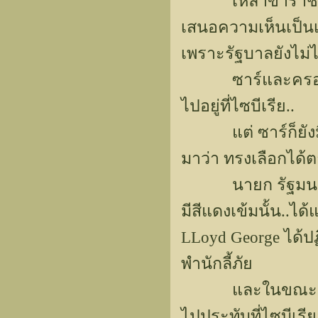
เหล่าข้าราชบริพารเ
เสนอความเห็นเป็นเ
เพราะรัฐบาลยังไม่ไ
ซาร์และครอบครัว
ไปอยู่ที่ไซบีเรีย..
แต่ ซาร์ก็ยังมีข้
มาว่า ทรงเลือกได้ต
นายก รัฐมนตรี Ker
มีสีแดงเข้มนั้น..ไ
LLoyd George ได้ป
พำนักลี้ภัย
และในขณะเดียวกั
ไปประทับที่ไซบีเร