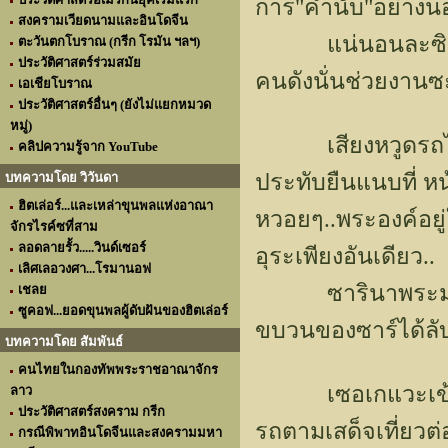
การ"คำนับ"อย่างน
สงครามเวียดนามและอินโดจีน
แน่นอนละซิ..พวก
ตะวันตกโบราณ (กรีก โรมัน ฯลฯ)
ประวัติศาสตร์ร่วมสมัย
คนดังนั่นช่วยงานซ
เอเชียโบราณ
ประวัติศาสตร์อื่นๆ (ยังไม่แยกหมวด
หมู่)
เสียงหวูดรถไฟกังว
คลิปความรู้จาก YouTube
ประทับยืนแนบที่ หน้
บทความโดย วิวันดา
ฮิตเล่อร์...และเหล่าขุนพลแห่งอาณา
หวอยๆ..พระองค์อยู่
จักรไรค์ซที่สาม
ลอดลายรั้ว.....วินด์เซอร์
อุระเพียงอันเดียว..
เลิศเลอวงศา...โรมานอฟ
ซารินาพระมารดาท
เชลย
ซูคอฟ...ยอดขุนพลผู้ดับฝันของฮิตเล่อร์
ขบวนของซาร์ได้ลั
บทความโดย สัมพันธ์
คนไทยในกองทัพพระราชอาณาจักร
เซอเกแวะเข้ามาเ
ลาว
ประวัติศาสตร์สงคราม กรีก
รถตามเสด็จเที่ยวต่
กรณีพิพาทอินโดจีนและสงครามมหา