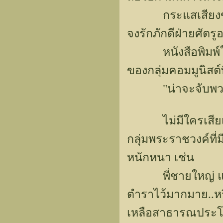
กระแสเสียงของป
จงรักภักดีฝ่ายศัตรู
หนังสือพิมพ์ในเ
ของกลุ่มคอมมูนิสต์ที
"น่าจะจับพวกคร
ไม่มีใครเสียเวล
กลุ่มพระราชวงค์ที
หนักหนา เช่น
พี่ชายใหญ่ แกรนด์
ตำราไว้มากมาย..หรื
เหลือสาธารณประโยช