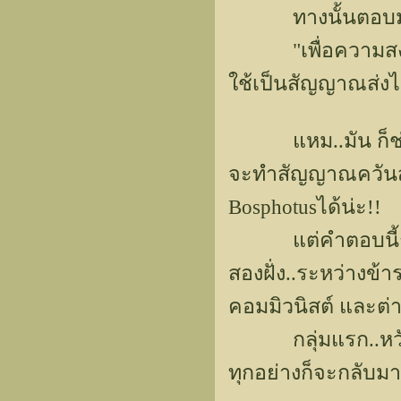
ทางนั้นตอบมาด้
"เพื่อความสงบข
ใช้เป็นสัญญาณส่งไป
แหม..มัน ก็ช่างก
จะทำสัญญาณควันส่งไ
Bosphotusได้น่ะ!!
แต่คำตอบนี้ก็พอส
สองฝั่ง..ระหว่างข้า
คอมมิวนิสต์ และต่าง
กลุ่มแรก..หวังว่า
ทุกอย่างก็จะกลับม