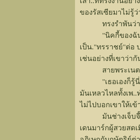
เล่า..ที่ทรงงานอย่
ของรัสเซียมาไม่รู้ว่า
ทรงรำพันว่า.
"นิคกี้ของฉันอาจ
เป็น."ทรราชย์"ต่อ ป
เช่นอย่างที่เขาว่ากั
สายพระเนตรที่จับ
"เธอเองก็รู้นี่นา
มันเหลวไหลทั้งเพ.
ไม่ไปบอกเขาให้เข้
มันช่างเจ็บจี๊ดใ
เดนมาร์กผู้สวยสดเมื่อ
อภิเษกกับกษัตริย์ต่