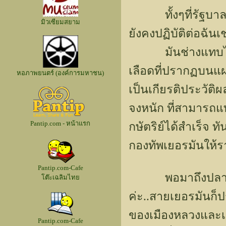
ทั้งๆที่รัฐบาลให
มิวเซียมสยาม
ยังคงปฏิบัติต่อฉันเช
มันช่างแทบไม่น่า
เลือดที่ปรากฏบนแผ่
หอภาพยนตร์ (องค์การมหาชน)
เป็นเกียรติประวัติ
จงหนัก ที่สามารถ
Pantip.com - หน้าแรก
กษัตริย์ได้สำเร็จ ท
กองทัพเยอรมันให้รา
Pantip.com-Cafe
พอมาถึงปลายเดือ
โต๊ะเฉลิมไทย
ค่ะ..สายเยอรมันก
ของเมืองหลวงและ
Pantip.com-Cafe