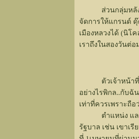
ส่วนกลุ่มหลังก็ยั
จัดการให้แกรนด์ 
เมืองหลวงได้ (นิโ
เราถึงในสองวันต่อ
ตัวเจ้าหน้าที่จาก
อย่างไรพิกล..กับฉั
เท่าที่ควรเพราะถือว
ตำแหน่ง และยศข
รัฐบาล เช่น เขาเรี
ที่ 1เมษายนที่ผ่านม