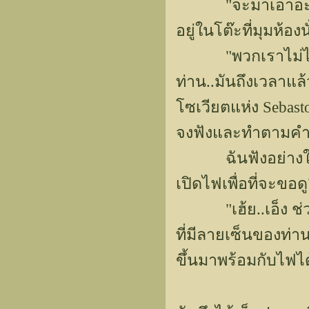
"จะมาเอาอะไร ถ้า
อยู่ในโต๊ะที่มุมห้องน
"พวกเราไม่ได้มา
ท่าน..มันถึงเวลาแล้
โซเวียตแห่ง Sebast
จงฟังและทำตามคำสั
ฉันฟังอย่างใจเย
เปิดไฟเพื่อที่จะขอด
"เฮ้ย..เอ็ง ช่ว
ที่มีลายเซ็นของท่า
ขึ้นมาพร้อมกับไฟได้