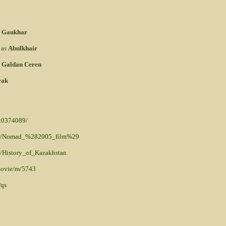
s
Gaukhar
as
Abulkhair
s
Galdan Ceren
rak
tt0374089/
wiki/Nomad_%282005_film%29
ki/History_of_Kazakhstan
movie/m/5743
Pqs