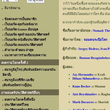
ว่าไว้ วันหนึ่งเชื้อสายของเจงกิสข่
ลืมรหัสผ่าน
ปราดเปรื่อง จึงเดินทางไปทั่วภพเพ
คนที่มีฝีมือโดดเด่นกว่าใคร คือ มันเ
ข้อตกลงการเป็นสมาชิก
พวกเขากำลังจะออกสู้รบเพื่อยุติควา
เว็บบอร์ด-คุยกันหลังฉาก
เว็บบอร์ด-Games ย้อนยุค
ชื่อเรื่องภาษาอังกฤษ :
Nomad: The
เว็บบอร์ด-ชุดจำลองประวัติศาสตร์
เว็บบอร์ด-หนังสือประวัติศาสตร์
ชื่อภาษาไทย :
จอมคนระบือโลก
เว็บบอร์ด-เพลงประวัติศาสตร์
ผู้กำกำกับ :
Sergey Bodrov, Ivan P
คำถาม/คำตอบ ล่าสุด
แนวทางการร่วมเขียนบทความ
ผู้เขียนบท :
Rustam Ibragimbeko
สงครามโลกครั้งที่ 2
ผู้แสดง :
สมรภูมิยุโรป (สัมพันธมิตรVSเยอรมัน-
Jay Hernandez
as
Erali
อิตาลี)
Dilnaz Akhmadieva
as
Hoc
สมรภูมิแปซิฟิก-เอเชีย
(สัมพันธมิตรVSญี่ปุ่น)
Kuno Becker
as
Mansur
ภาพยนตร์ประวัติศาสตร์อื่นๆ
Azis Beyshinaliev
as
Ragba
สงครามโลกครั้งที่หนึ่ง
Mark Dacascos
as
Sharish
ประวัติศาสตร์ไทย
ประวัติศาสตร์อเมริกันยุคเริ่มแรก
Archie Kao
as
Shangrek