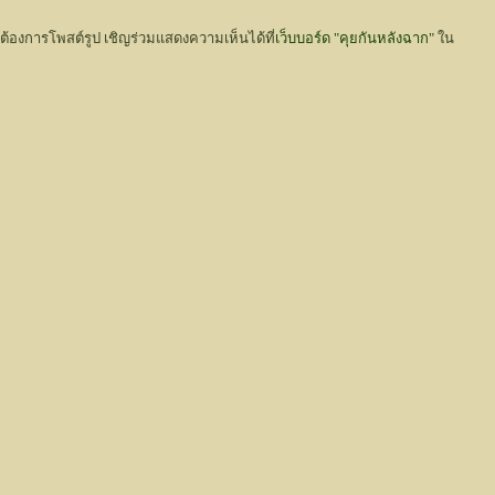
่ต้องการโพสต์รูป เชิญร่วมแสดงความเห็นได้ที่
เว็บบอร์ด "คุยกันหลังฉาก"
ใน