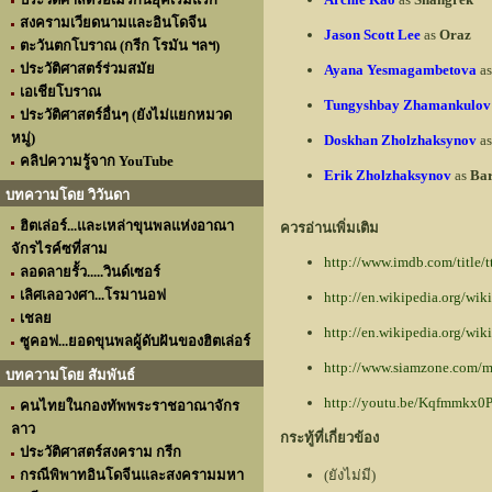
สงครามเวียดนามและอินโดจีน
Jason Scott Lee
as
Oraz
ตะวันตกโบราณ (กรีก โรมัน ฯลฯ)
ประวัติศาสตร์ร่วมสมัย
Ayana Yesmagambetova
a
เอเชียโบราณ
Tungyshbay Zhamankulov
ประวัติศาสตร์อื่นๆ (ยังไม่แยกหมวด
หมู่)
Doskhan Zholzhaksynov
a
คลิปความรู้จาก YouTube
Erik Zholzhaksynov
as
Ba
บทความโดย วิวันดา
ฮิตเล่อร์...และเหล่าขุนพลแห่งอาณา
ควรอ่านเพิ่มเติม
จักรไรค์ซที่สาม
http://www.imdb.com/title/
ลอดลายรั้ว.....วินด์เซอร์
เลิศเลอวงศา...โรมานอฟ
http://en.wikipedia.org/
เชลย
http://en.wikipedia.org/wi
ซูคอฟ...ยอดขุนพลผู้ดับฝันของฮิตเล่อร์
http://www.siamzone.com/
บทความโดย สัมพันธ์
http://youtu.be/Kqfmmkx0
คนไทยในกองทัพพระราชอาณาจักร
ลาว
กระทู้ที่เกี่ยวข้อง
ประวัติศาสตร์สงคราม กรีก
กรณีพิพาทอินโดจีนและสงครามมหา
(ยังไม่มี)