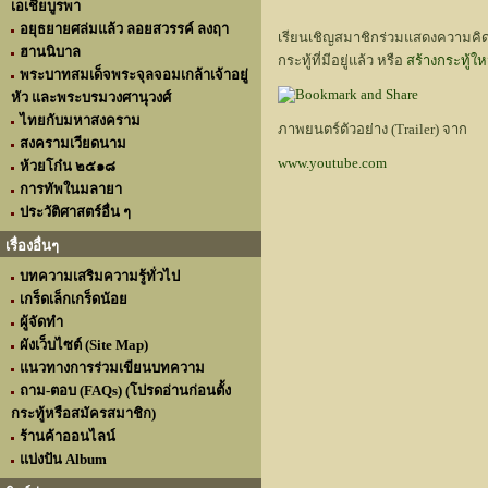
เอเชียบูรพา
อยุธยายศล่มแล้ว ลอยสวรรค์ ลงฤา
เรียนเชิญสมาชิกร่วมแสดงความคิดเ
ฮานนิบาล
กระทู้ที่มีอยู่แล้ว หรือ
สร้างกระทู้ใหม่
พระบาทสมเด็จพระจุลจอมเกล้าเจ้าอยู่
หัว และพระบรมวงศานุวงศ์
ไทยกับมหาสงคราม
ภาพยนตร์ตัวอย่าง (Trailer) จาก
สงครามเวียดนาม
www.youtube.com
ห้วยโก๋น ๒๕๑๘
การทัพในมลายา
ประวัติศาสตร์อื่น ๆ
เรื่องอื่นๆ
บทความเสริมความรู้ทั่วไป
เกร็ดเล็กเกร็ดน้อย
ผู้จัดทำ
ผังเว็บไซต์ (Site Map)
แนวทางการร่วมเขียนบทความ
ถาม-ตอบ (FAQs) (โปรดอ่านก่อนตั้ง
กระทู้หรือสมัครสมาชิก)
ร้านค้าออนไลน์
แบ่งปัน Album