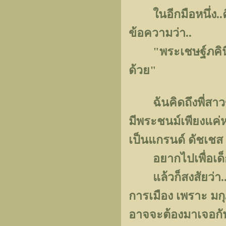
ในอีกมือหนึ่ง..คื
ข้อความว่า..
"พระเชษฐ์ภคินีสิ้น
ด้วย"
ฉันคิดถึงพี่สาวข
มีพระชนม์เพียงแค่หก
เป็นแกรนด์ ดัชเชส
อยากไปเพื่อเด็กส
แล้วก็สงสัยว่า..ฝร
การเมือง เพราะ มก
อาจจะต้องมาเจอกัน