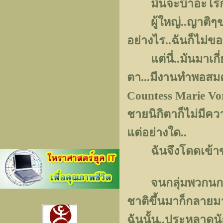
มันจะบ้าอะไรกั
ผู้ใหญ่..ญาติๆขอ
อย่างไร..ฉันก็ไม่ขอย
แต่นี่..มันมาเกี่ยว
ตา...มีงานทำพอสมค
Countess Marie Voro
ชายนิกิตาก็ไม่มีค
แต่อย่างใด..
ฉันจึงโดดเข้าขวา
จนกลุ่มพวกนกสองหัว
ชาติขึ้นมาก็กลายม
ฉันนั้น..ประหลาดนั