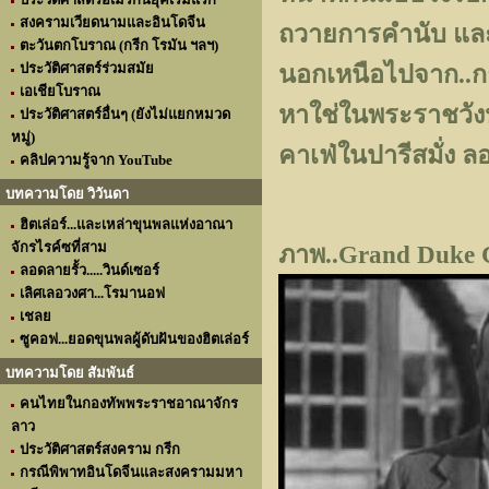
สงครามเวียดนามและอินโดจีน
ถวายการคำนับ และคง
ตะวันตกโบราณ (กรีก โรมัน ฯลฯ)
ประวัติศาสตร์ร่วมสมัย
นอกเหนือไปจาก..การป
เอเชียโบราณ
หาใช่ในพระราชวังห
ประวัติศาสตร์อื่นๆ (ยังไม่แยกหมวด
หมู่)
คาเฟ่ในปารีสมั่ง ล
คลิปความรู้จาก YouTube
บทความโดย วิวันดา
ฮิตเล่อร์...และเหล่าขุนพลแห่งอาณา
จักรไรค์ซที่สาม
ภาพ..Grand Duke C
ลอดลายรั้ว.....วินด์เซอร์
เลิศเลอวงศา...โรมานอฟ
เชลย
ซูคอฟ...ยอดขุนพลผู้ดับฝันของฮิตเล่อร์
บทความโดย สัมพันธ์
คนไทยในกองทัพพระราชอาณาจักร
ลาว
ประวัติศาสตร์สงคราม กรีก
กรณีพิพาทอินโดจีนและสงครามมหา