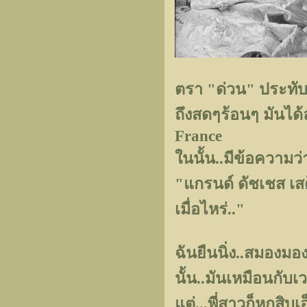
ตรา "ด่วน" ประทับ
ถึงสดๆร้อนๆ มันได้
France
ในนั้น..มีข้อความว่
"แกรนด์ ดัชเชส เสด
เมื่อไหร่.."
ฉันยืนนิ่ง..สมองมอง
นั้น..มันเหมือนกับเ
แต่...พี่สาวก็หกสิบเ