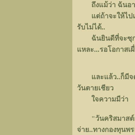
ถึงแม้ว่า ฉันอาจจ
แต่ถ้าจะให้ไปแบบ
รับไม่ได้..
ฉันยินดีที่จะซุกห
แหละ...รอโอกาสเผื่
และแล้ว..ก็มีจดห
วันตายเชียว
ใจความมีว่า
"วันคริสมาสต์กำ
จ่าย..ทางกองทุนพระค