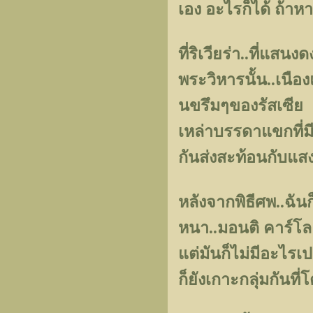
เอง อะไรก็ได้ ถ้าหา
ที่ริเวียร่า..ที่แ
พระวิหารนั้น..เนือ
นขรึมๆของรัสเซีย
เหล่าบรรดาแขกที่ม
กันส่งสะท้อนกับแส
หลังจากพิธีศพ..ฉัน
หนา..มอนติ คาร์โล 
แต่มันก็ไม่มีอะไรเ
ก็ยังเกาะกลุ่มกันที่โ