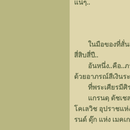
แน่ๆ..
ในมือของที่สั่นเทา
สี่สิบสี่ปี..
อันหนึ่ง..คือ..ภา
ด้วยอาภรณ์สีเงินระ
ที่พระเศียรมีศิรา
แกรนดฺ ดัชเชส อน
โคเลวิช อุปราชแห่
รนด์ ดุ๊ก แห่ง เมคเ