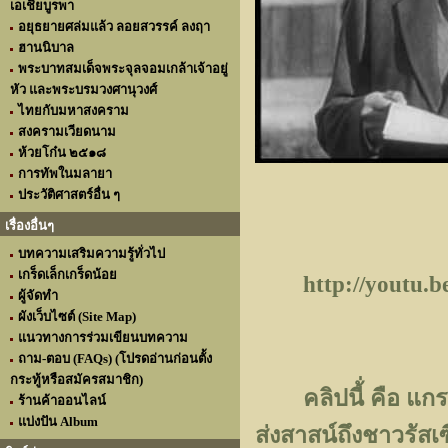
เอเชียบูรพา
อยุธยายศล่มแล้ว ลอยสวรรค์ ลงฤา
ฮานนิบาล
พระบาทสมเด็จพระจุลจอมเกล้าเจ้าอยู่
หัว และพระบรมวงศานุวงศ์
ไทยกับมหาสงคราม
สงครามเวียดนาม
ห้วยโก๋น ๒๕๑๘
การทัพในมลายา
ประวัติศาสตร์อื่น ๆ
เรื่องอื่นๆ
บทความเสริมความรู้ทั่วไป
เกร็ดเล็กเกร็ดน้อย
http://youtu.b
ผู้จัดทำ
ผังเว็บไซต์ (Site Map)
แนวทางการร่วมเขียนบทความ
ถาม-ตอบ (FAQs) (โปรดอ่านก่อนตั้ง
กระทู้หรือสมัครสมาชิก)
คลิปนี้่ คือ แกรน
ร้านค้าออนไลน์
แบ่งปัน Album
ส่งสาสน์ถึงชาวรัสเซ