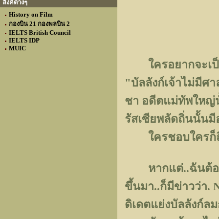
ลิงค์ต่างๆ
History on Film
กองบิน 21 กองพลบิน 2
IELTS British Council
IELTS IDP
MUIC
ใครอยากจะเป็นอะไ
"บัลลังก์เจ้าไม่มีศ
ชา อดีตแม่ทัพใหญ่น
รัสเซียพลัดถิ่นนั้นม
ใครชอบใครก็ถือห
หากแต่..ฉันต้องมา
ขึ้นมา..ก็มีข่าวว่
ดิเดตแย่งบัลลังก์ลม