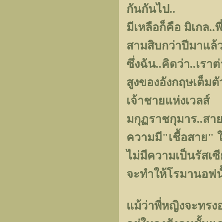
กันกันไป..
มีเหลือก็คือ มิเกล..พ
สามสิบกว่าปีมาแล้
ซึ่งฉัน..คิดว่า..เ
สูงของอังกฤษเต็มตั
เจ้าชายแห่งเวลส์
มกุฏราชกุมาร..สายเ
ความมี"เชื้อสาย" ใ
ไม่มีความเป็นรัสเซีย
จะทำให้โรมานอฟนั้
แม้ว่าพี่หญิงจะทรง