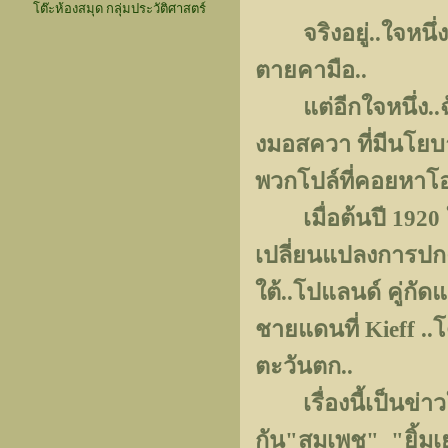
โต๊ะห้องสมุด กลุ่มประวัติศาสตร์
จริงอยู่..ใจหนึ่งน
ตายคามือ..
แต่อีกใจหนึ่ง..ฉ
งมอสควา ที่มีนโย
พวกโปล์ที่คอยหาโอก
เมื่อต้นปี 1920 
เปลี่ยนแปลงการปกครอ
ใต้..โปแลนด์ คู่กัด
ชายแดนที่ Kieff ..
ตะวันตก..
เรื่องนี้เป็นข่าวใ
กัน"สมเพช" "ยิ้มเย