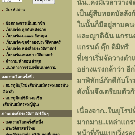
นั้น..คงมีเวลาว่าง
ลืมรหัสผ่าน
เป็นผู้สืบทอดบัลลั
ในนั้นก็มีอยู่สามค
ข้อตกลงการเป็นสมาชิก
เว็บบอร์ด-คุยกันหลังฉาก
และญาติฉัน แกรนด์
เว็บบอร์ด-Games ย้อนยุค
เว็บบอร์ด-ชุดจำลองประวัติศาสตร์
แกรนด์ ดุ๊ก ดิมิทรี
เว็บบอร์ด-หนังสือประวัติศาสตร์
เว็บบอร์ด-เพลงประวัติศาสตร์
ที่เขาเริ่มจัดวางตำ
คำถาม/คำตอบ ล่าสุด
แนวทางการร่วมเขียนบทความ
อย่างแรงกล้าว่า อ
สงครามโลกครั้งที่ 2
มาพิทักษ์ภักดีกับโ
สมรภูมิยุโรป (สัมพันธมิตรVSเยอรมัน-
ดังนั้นจึงเตรียมตัวก
อิตาลี)
สมรภูมิแปซิฟิก-เอเชีย
(สัมพันธมิตรVSญี่ปุ่น)
เนื่องจาก..ในยุโรปท
ภาพยนตร์ประวัติศาสตร์อื่นๆ
มากมาย..เหล่าแกรนด
สงครามโลกครั้งที่หนึ่ง
ประวัติศาสตร์ไทย
หน้าที่กันแบบวิ่งรอก
ประวัติศาสตร์อเมริกันยุคเริ่มแรก