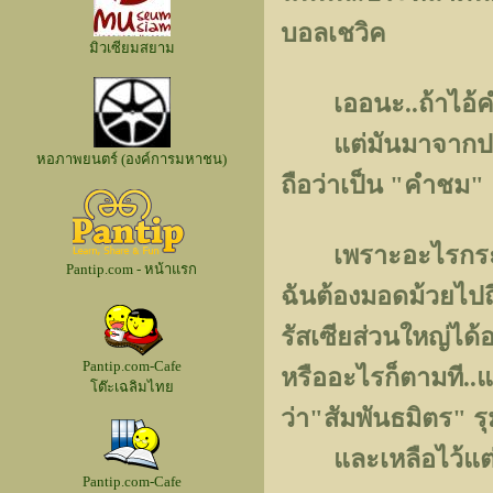
บอลเชวิค
มิวเซียมสยาม
เออนะ..ถ้าไอ้คำน
แต่มันมาจากปากของ
หอภาพยนตร์ (องค์การมหาชน)
ถือว่าเป็น "คำชม"
เพราะอะไรกระนั้นห
Pantip.com - หน้าแรก
ฉันต้องมอดม้วยไปถึ
รัสเซียส่วนใหญ่ได้อ
Pantip.com-Cafe
หรืออะไรก็ตามที..แต
โต๊ะเฉลิมไทย
ว่า"สัมพันธมิตร" รุ
และเหลือไว้แต่
Pantip.com-Cafe