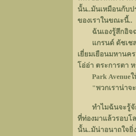
นั้น..มันเหมือนกับ
ของเราในขณะนี้..
ฉันเองรู้สึกอิจฉาล
แกรนด์ ดัชเชส วิค
เยี่ยมเยือนมหานคร 
โอ่อ่า ตระการตา 
Park Avenueให้ฟั
"พวกเราน่าจะย้่
ทำไมฉันจะรู้จัก น
ที่ท่องมาแล้วรอบโล
นั้น..มัน่าอนาถใจยิ่