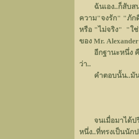
ฉันเอง..ก็สับสนว
ความ"จงรัก" "ภักดี
หรือ "ไม่จริง" "ใช่
ของ Mr. Alexande
อีกฐานะหนึ่ง คือ
ว่า..
คำตอบนั้น..มันจะต
จนเมื่อมาได้ปรึกษ
หนึ่ง..ที่ทรงเป็น