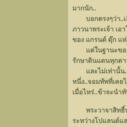
มากนัก..
บอกตรงๆว่า..เลือ
ภาวนาพระเจ้า เอาใ
ของ แกรนด์ ดุ๊ก แห่
แต่ในฐานะของ"ทห
รักษาดินแดนทุกตาร
และไม่เท่านั้น..ฉั
หนึ่ง..จอมทัพที่เค
เมื่อไหร่..ข้าจะนำ
พระวาจาสิทธิ์ปร
ระหว่างโปแลนด์และ