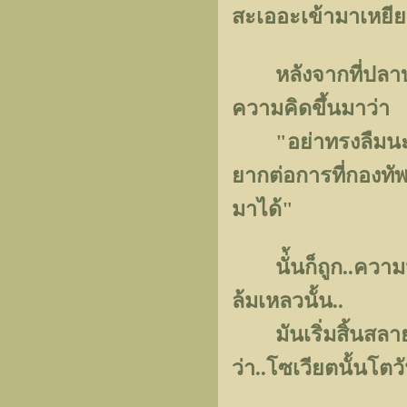
สะเออะเข้ามาเหยี
หลังจากที่ปลาบปลื
ความคิดขึ้นมาว่า
"อย่าทรงลืมนะพะย
ยากต่อการที่กองทัพ
มาได้"
นั่้นก็ถูก..ความห
ล้มเหลวนั้น..
มันเริ่มสิ้นสลายไ
ว่า..โซเวียตนั้นโต