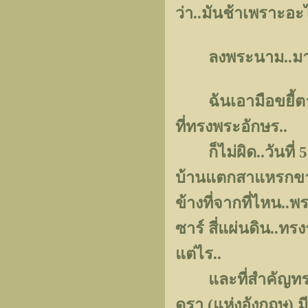
ว่า..มันช้าเพราะอ
ลงพระนาม..มาเร
ฉันเอามือขยี้ตาอย่
ที่ทรงพระอักษร..
ก็ไม่ผิด..วันที่ 5
บ้านแตกสาแหรกขาด 
ข้างที่จากที่ไหน..พ
ซาร์ สี่แผ่นดิน..ทร
แต่ไร..
และที่สำคัญทรงรับ
ดรา (แห่งอังกฤษ) ม