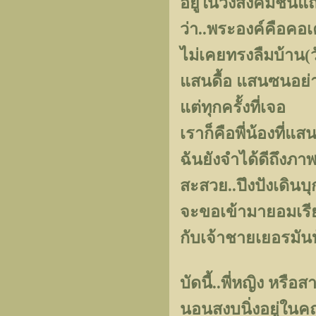
อยู่ในวงสังคมชั้น
ว่า..พระองค์คือคอเ
ไม่เคยทรงลืมบ้าน(ว
แสนดื้อ แสนซนอย่า
แต่ทุกครั้งที่เจอ
เราก็คือพี่น้องที่แ
ฉันยังจำได้ดีถึงภาพเ
สะสวย..ปึงปังเดินบ
จะขอเข้ามายอมเรีย
กับเจ้าชายเยอรมันบ้
บัดนี้..พี่หญิง หรื
นอนสงบนิ่งอยู่ในคฤห