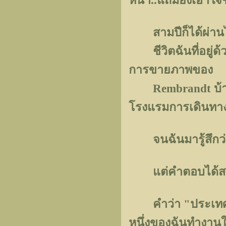
หนา..แถมยังเอาใจช
สามปีก็ได้ผ่านไป.
ชีวิตฉันที่อยู่ด้ว
การขายภาพของ
Rembrandt บ้าง..
โรงแรมการเดินทาง
จนฉันมารู้สึกว่า.
แต่คำตอบได้สวนกล
คำว่า "ประเทศอเ
หนึ่งของฉันทำงานใ