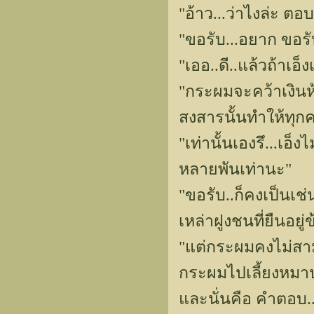
"อ้าว...ว่าไงล่ะ ต
"ขอรับ...อยาก ขอรั
"เออ..ดี..แล้วถ้าเอ
"กระผมจะคว้าเงินห้
สงสารนั้นทำให้ทุกค
"เท่านั้นเองรึ...เอ็ง
หลายพันเท่านะ"
"ขอรับ..ก็คงเป็นเช
เหล่าฝูงชนที่ยืนอย
"แต่กระผมคงไม่สามา
กระผมไปเลี้ยงหมาป่
และนั่นคือ คำตอบ..