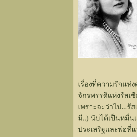
เรื่องที่ความรักแห่ง
จักรพรรดิแห่งรัสเ
เพราะจะว่าไป...รัส
มี..) นับได้เป็นหมื
ประเสริฐและพ่อที่แ