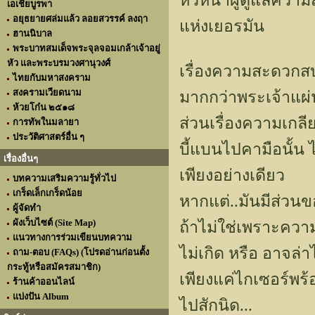
หัวหน้าผู้ดูแลควา
เอเชียบูรพา
อยุธยายศล่มแล้ว ลอยสวรรค์ ลงฤา
แห่งเยอรมัน
ฮานนิบาล
พระบาทสมเด็จพระจุลจอมเกล้าเจ้าอยู่
หัว และพระบรมวงศานุวงศ์
เรื่องความสะดวกสบ
ไทยกับมหาสงคราม
สงครามเวียดนาม
มากกว่าพระเจ้าแผ
ห้วยโก๋น ๒๕๑๘
ส่วนเรื่องความเกลี
การทัพในมลายา
ประวัติศาสตร์อื่น ๆ
บี้แบนไปคามือนั้
เรื่องอื่นๆ
เพียงอย่างเดียว
บทความเสริมความรู้ทั่วไป
เกร็ดเล็กเกร็ดน้อย
หากแต่..มันมีส่ว
ผู้จัดทำ
ผังเว็บไซต์ (Site Map)
ถ้าไม่ใช่เพราะควา
แนวทางการร่วมเขียนบทความ
ไม่เกิด หรือ อาจล่
ถาม-ตอบ (FAQs) (โปรดอ่านก่อนตั้ง
กระทู้หรือสมัครสมาชิก)
เพียงแค่ไกเซอร์พร้
ร้านค้าออนไลน์
แบ่งปัน Album
ไปสักนิด...