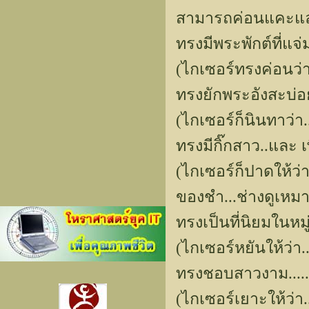
สามารถค่อนแคะและ
ทรงมีพระพักต์ที่แจ่ม
(ไกเซอร์ทรงค่อนว่า.
ทรงยักพระอังสะบ่อย
(ไกเซอร์ก็นินทาว่
ทรงมีกิ๊กสาว..และ 
(ไกเซอร์ก็ปาดให้ว่า.
ของชำ...ช่างดูเหม
ทรงเป็นที่นิยมในหมู
(ไกเซอร์หยันให้ว่
ทรงชอบสาวงาม.....
(ไกเซอร์เยาะให้ว่า