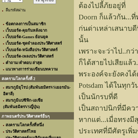
ต้องไปลี้ภัยอยู่ที่
ลืมรหัสผ่าน
Doorn ก็แล้วกัน...ท
ข้อตกลงการเป็นสมาชิก
ก่นด่าเหล่าเสนาบดี
เว็บบอร์ด-คุยกันหลังฉาก
เว็บบอร์ด-Games ย้อนยุค
นั้น
เว็บบอร์ด-ชุดจำลองประวัติศาสตร์
เพราะจะว่าไป..กว่า
เว็บบอร์ด-หนังสือประวัติศาสตร์
เว็บบอร์ด-เพลงประวัติศาสตร์
ก็ได้สายไปเสียแล้ว.
คำถาม/คำตอบ ล่าสุด
แนวทางการร่วมเขียนบทความ
พระองค์จะยังคงไ
สงครามโลกครั้งที่ 2
Potsdam ได้ในทุกวัน
สมรภูมิยุโรป (สัมพันธมิตรVSเยอรมัน-
อิตาลี)
เป็นนักรบที่ดี
สมรภูมิแปซิฟิก-เอเชีย
เป็นสถาปนิกที่มี
(สัมพันธมิตรVSญี่ปุ่น)
ภาพยนตร์ประวัติศาสตร์อื่นๆ
หากแต่...เมื่อทรงมี
สงครามโลกครั้งที่หนึ่ง
ประเทศที่มีศัตรูเพิ
ประวัติศาสตร์ไทย
ประวัติศาสตร์อเมริกันยุคเริ่มแรก