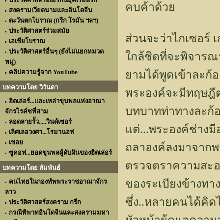
คบค้าด้วย
สงครามเวียดนามและอินโดจีน
ตะวันตกโบราณ (กรีก โรมัน ฯลฯ)
ประวัติศาสตร์ร่วมสมัย
ส่วนจะว่าไกเซอร์ เก่
เอเชียโบราณ
ประวัติศาสตร์อื่นๆ (ยังไม่แยกหมวด
ใกล้ชิดที่จะพิจารณา
หมู่)
คลิปความรู้จาก YouTube
ยามได้พูดเข้าละก้อ
บทความโดย วิวันดา
พระองค์จะมีทฤษฎีต่
ฮิตเล่อร์...และเหล่าขุนพลแห่งอาณา
บทบาทท่าทางละก้อ.
จักรไรค์ซที่สาม
ลอดลายรั้ว.....วินด์เซอร์
แต่...พระองค์ช่างม
เลิศเลอวงศา...โรมานอฟ
เชลย
ถลาองค์ลงมาจากพระ
ซูคอฟ...ยอดขุนพลผู้ดับฝันของฮิตเล่อร์
ตรวจตราความสะ
บทความโดย สัมพันธ์
ของระเบียงข้างทาง
คนไทยในกองทัพพระราชอาณาจักร
ลาว
ซึ่ง..หลายคนได้คิด
ประวัติศาสตร์สงคราม กรีก
กรณีพิพาทอินโดจีนและสงครามมหา