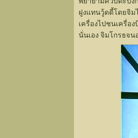
พยายามควบตะบึงกล
ฝูงแทนวู้ดดี้โดยจิ
เครื่องไปชนเครื่อง
นั่นเอง จิมโกรธจนอ