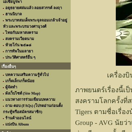
เอเชียบูรพา
อยุธยายศล่มแล้ว ลอยสวรรค์ ลงฤา
ฮานนิบาล
พระบาทสมเด็จพระจุลจอมเกล้าเจ้าอยู่
หัว และพระบรมวงศานุวงศ์
ไทยกับมหาสงคราม
สงครามเวียดนาม
ห้วยโก๋น ๒๕๑๘
การทัพในมลายา
ประวัติศาสตร์อื่น ๆ
เรื่องอื่นๆ
เครื่อง
บทความเสริมความรู้ทั่วไป
เกร็ดเล็กเกร็ดน้อย
ผู้จัดทำ
ภาพยนตร์เรื่องนี้เ
ผังเว็บไซต์ (Site Map)
สงครามโลกครั้งที่สอ
แนวทางการร่วมเขียนบทความ
ถาม-ตอบ (FAQs) (โปรดอ่านก่อนตั้ง
Tigers ตามชื่อเรื่อ
กระทู้หรือสมัครสมาชิก)
ร้านค้าออนไลน์
Group - AVG นัยว่า
แบ่งปัน Album