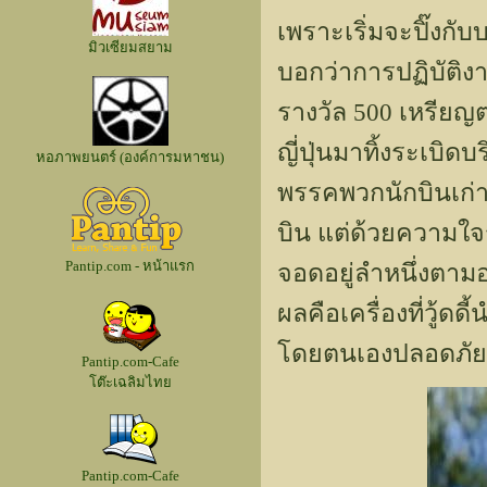
เพราะเริ่มจะปิ๊งกับ
มิวเซียมสยาม
บอกว่าการปฏิบัติงาน
รางวัล 500 เหรียญต่อ
ญี่ปุ่นมาทิ้งระเบิด
หอภาพยนตร์ (องค์การมหาชน)
พรรคพวกนักบินเก่าออ
บิน แต่ด้วยความใจร้
Pantip.com - หน้าแรก
จอดอยู่ลำหนึ่งตามอ
ผลคือเครื่องที่วู้ด
โดยตนเองปลอดภัยแต
Pantip.com-Cafe
โต๊ะเฉลิมไทย
Pantip.com-Cafe