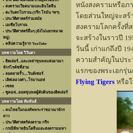
หนังสงครามหรือภาพ
สงครามเวียดนามและอินโดจีน
ตะวันตกโบราณ (กรีก โรมัน ฯลฯ)
โดยส่วนใหญ่จะสร้า
ประวัติศาสตร์ร่วมสมัย
เอเชียโบราณ
สงครามโลกครั้งที่ส
ประวัติศาสตร์อื่นๆ (ยังไม่แยกหมวด
จะสร้างในราวปี 19
หมู่)
คลิปความรู้จาก YouTube
วันนี้ เก่าแก่ถึงป
บทความโดย วิวันดา
ความสำคัญในประวัต
ฮิตเล่อร์...และเหล่าขุนพลแห่งอาณา
จักรไรค์ซที่สาม
แรกของพระเอกรุ่นคุ
ลอดลายรั้ว.....วินด์เซอร์
เลิศเลอวงศา...โรมานอฟ
Flying Tigers
หรือใ
เชลย
ซูคอฟ...ยอดขุนพลผู้ดับฝันของฮิตเล่อร์
บทความโดย สัมพันธ์
คนไทยในกองทัพพระราชอาณาจักร
ลาว
ประวัติศาสตร์สงคราม กรีก
กรณีพิพาทอินโดจีนและสงครามมหา