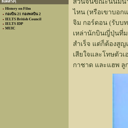
ส่วนจีนขณะนั้นมีนาย
ลิงค์ต่างๆ
History on Film
ไหน (หรือเขาบอกแล
กองบิน 21 กองพลบิน 2
IELTS British Council
จิม กอร์ดอน (รับบทโ
IELTS IDP
MUIC
เหล่านักบินญี่ปุ่นท
สำเร็จ แต่ก็ต้องสู
เสียใจและโทษตัวเอง
กาชาด และแฮพ ลูกน้