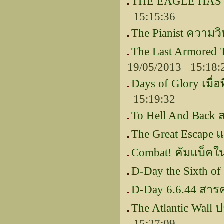
THE EAGLE HAS L
15:15:36
The Pianist ความว
The Last Armored
19/05/2013 15:18:
Days of Glory เมื่อ
15:19:32
To Hell And Back ส
The Great Escape 
Combat! คัมแบ็ค
D-Day the Sixth of 
D-Day 6.6.44 สาร
The Atlantic Wall 
15:27:09