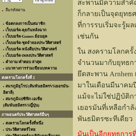
สะพานมีความสำคั
ลืมรหัสผ่าน
ก็กลายเป็นจุดยุทธ
ที่การรบเริ่มจะรู้
ข้อตกลงการเป็นสมาชิก
เว็บบอร์ด-คุยกันหลังฉาก
เช่นกัน
เว็บบอร์ด-Games ย้อนยุค
เว็บบอร์ด-ชุดจำลองประวัติศาสตร์
เว็บบอร์ด-หนังสือประวัติศาสตร์
ใน สงครามโลกครั้ง
เว็บบอร์ด-เพลงประวัติศาสตร์
จำนวนมากับยุทธการ 
คำถาม/คำตอบ ล่าสุด
แนวทางการร่วมเขียนบทความ
ยึดสะพาน Arnhem เพ
สงครามโลกครั้งที่ 2
มาในเดือนมีนาคมปีถ
สมรภูมิยุโรป (สัมพันธมิตรVSเยอรมัน-
อิตาลี)
แม้จะไม่ใช่ปฏิบัต
สมรภูมิแปซิฟิก-เอเชีย
(สัมพันธมิตรVSญี่ปุ่น)
เยอรมันที่เหลือกำลั
ภาพยนตร์ประวัติศาสตร์อื่นๆ
พันธมิตรซะทีเดียว
สงครามโลกครั้งที่หนึ่ง
ประวัติศาสตร์ไทย
มันเป็นอีกยุทธการท
ประวัติศาสตร์อเมริกันยุคเริ่มแรก