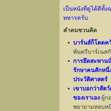
เป็นหนังที่ดูได้ดีท
ทหารครับ
คำคมชวนคิด
บาร์นส์ก็โดดค
พันตรีบาร์เนสก
การยึดสะพานนั่
รักษาคนสักหนึ่ง
ประวัติศาสตร์
น
เขาบอกว่าสัตว
ของเราเอง
ผู้ก
พยายามหลบหน