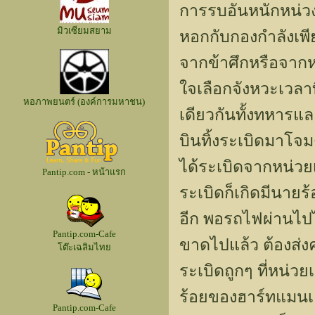
การรบอันหนักหน่วง
มิวเซียมสยาม
หอกกับกองกำลังเพี
จากข้าศึกหรือจากห
ใจเลือกจังหวะเวลา
หอภาพยนตร์ (องค์การมหาชน)
เดียวกันทั้งทหารแล
บินทิ้งระเบิดมาโ
ได้ระเบิดจากหน่วยเ
Pantip.com - หน้าแรก
ระเบิดก็เกิดมีนาย
อีก พอรถไฟผ่านไปไ
Pantip.com-Cafe
ขาดไปแล้ว ต้องส่ง
โต๊ะเฉลิมไทย
ระเบิดถูกๆ ที่หน่
ร้อยของฮาร์ทแมนเอ
Pantip.com-Cafe