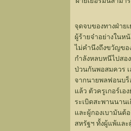
ฝ่ายเยอรมันสามาร
จุดจบของทางฝ่ายเย
ผู้ร้ายจ๋าอย่างในหน
ไม่คำนึงถึงขวัญของ
กำลังหลบหนีไปสองค
ป่วนกันพอสมควร เล
จากนายพลฟอนบร็อค
แล้ว ตัวครูเกอร์เ
ระเบิดสะพานนานเก
และผู้กองเบามันต้
สหรัฐฯ ทั้งผู้แพ้แล