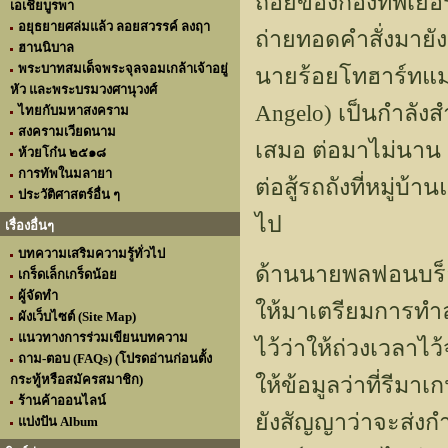
ถอยของกองทัพเยอรม
เอเชียบูรพา
อยุธยายศล่มแล้ว ลอยสวรรค์ ลงฤา
ถ่ายทอดคำสั่งมายั
ฮานนิบาล
พระบาทสมเด็จพระจุลจอมเกล้าเจ้าอยู่
นายร้อยโทฮาร์ทแมน 
หัว และพระบรมวงศานุวงศ์
Angelo) เป็นกำลังส
ไทยกับมหาสงคราม
สงครามเวียดนาม
เสมอ ต่อมาไม่นาน ผ
ห้วยโก๋น ๒๕๑๘
การทัพในมลายา
ต่อสู้รถถังที่หมู่บ้
ประวัติศาสตร์อื่น ๆ
ไป
เรื่องอื่นๆ
บทความเสริมความรู้ทั่วไป
ด้านนายพลฟอนบร็อค
เกร็ดเล็กเกร็ดน้อย
ผู้จัดทำ
ให้มาเตรียมการทำ
ผังเว็บไซต์ (Site Map)
แนวทางการร่วมเขียนบทความ
ไว้ว่าให้ถ่วงเวลาไ
ถาม-ตอบ (FAQs) (โปรดอ่านก่อนตั้ง
กระทู้หรือสมัครสมาชิก)
ให้ข้อมูลว่าที่รีม
ร้านค้าออนไลน์
ยังสัญญาว่าจะส่งก
แบ่งปัน Album