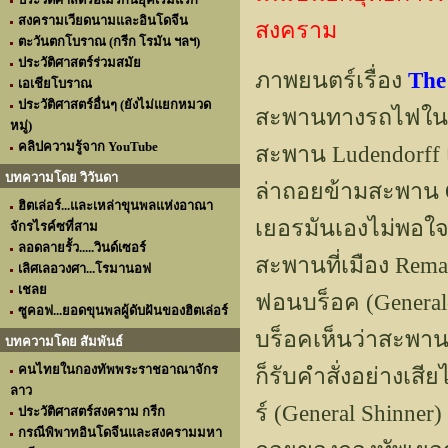
สงครามเวียดนามและอินโดจีน
สงคราม
ตะวันตกโบราณ (กรีก โรมัน ฯลฯ)
ประวัติศาสตร์ร่วมสมัย
ภาพยนตร์เรื่อง
Th
เอเชียโบราณ
ประวัติศาสตร์อื่นๆ (ยังไม่แยกหมวด
สะพานทางรถไฟในเมื
หมู่)
คลิปความรู้จาก YouTube
สะพาน Ludendorff 
บทความโดย วิวันดา
ล่าถอยข้ามสะพาน O
ฮิตเล่อร์...และเหล่าขุนพลแห่งอาณา
เยอรมันเองไม่พอใจ
จักรไรค์ซที่สาม
ลอดลายรั้ว.....วินด์เซอร์
สะพานที่เมือง Rema
เลิศเลอวงศา...โรมานอฟ
เชลย
ฟอนบร็อค (Generalo
ซูคอฟ...ยอดขุนพลผู้ดับฝันของฮิตเล่อร์
บร็อคเห็นว่าสะพาน
บทความโดย สัมพันธ์
คนไทยในกองทัพพระราชอาณาจักร
ก็รับคำสั่งอย่างเส
ลาว
ร์ (General Shinner
ประวัติศาสตร์สงคราม กรีก
กรณีพิพาทอินโดจีนและสงครามมหา