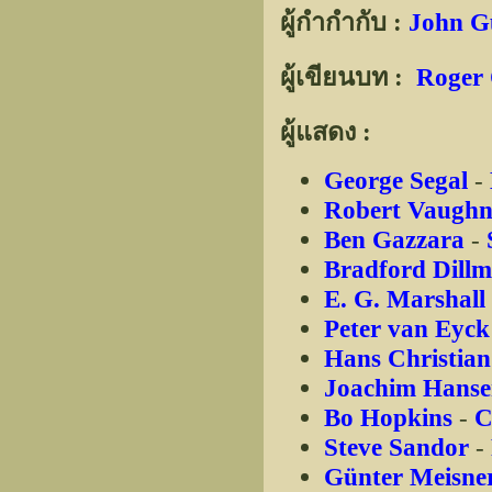
ผู้กำกำกับ :
John G
ผู้เขียนบท :
Roger 
ผู้แสดง :
George Segal
-
Robert Vaugh
Ben Gazzara
-
Bradford Dill
E. G. Marshall
Peter van Eyc
Hans Christian
Joachim Hans
Bo Hopkins
-
C
Steve Sandor
-
Günter Meisne