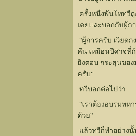
ครั้งหนึ่งพันโททวีถ
เคยและบอกกับผู้ก
"ผู้การครับ เวียด
คืน เหมือนปีศาจที่
ยิงตอบ กระสุนของ
ครับ"
ทวีบอกต่อไปว่า
"เราต้องอบรมทหาร
ด้วย"
แล้วทวีก็ทำอย่างน