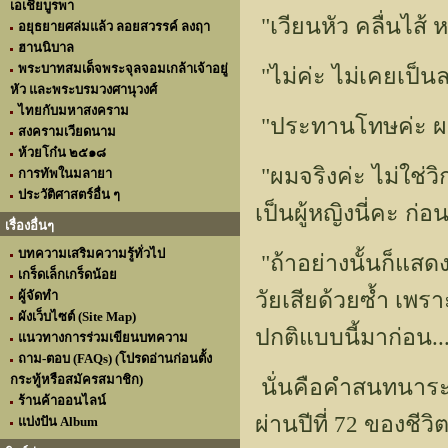
เอเชียบูรพา
"เวียนหัว คลื่นไส้ 
อยุธยายศล่มแล้ว ลอยสวรรค์ ลงฤา
ฮานนิบาล
พระบาทสมเด็จพระจุลจอมเกล้าเจ้าอยู่
"ไม่ค่ะ ไม่เคยเป็น
หัว และพระบรมวงศานุวงศ์
ไทยกับมหาสงคราม
"ประทานโทษค่ะ ผม
สงครามเวียดนาม
ห้วยโก๋น ๒๕๑๘
"ผมจริงค่ะ ไม่ใช่วิก
การทัพในมลายา
ประวัติศาสตร์อื่น ๆ
เป็นผู้หญิงนี่คะ 
เรื่องอื่นๆ
บทความเสริมความรู้ทั่วไป
"ถ้าอย่างนั้นก็แสด
เกร็ดเล็กเกร็ดน้อย
วัยเสียด้วยซ้ำ เพ
ผู้จัดทำ
ผังเว็บไซต์ (Site Map)
ปกติแบบนี้มาก่อน.
แนวทางการร่วมเขียนบทความ
ถาม-ตอบ (FAQs) (โปรดอ่านก่อนตั้ง
กระทู้หรือสมัครสมาชิก)
นั่นคือคำสนทนาระหว่
ร้านค้าออนไลน์
ผ่านปีที่ 72 ของชี
แบ่งปัน Album