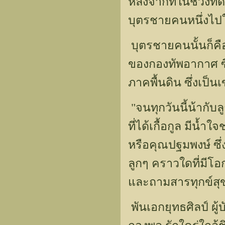
หลังจากที่ในช่วงที
บุตรชายคนหนึ่งไป
บุตรชายคนนั้นก็คื
ของกองทัพอากาศ ซึ
ภาคพื้นดิน ซึ่งเป
"จนทุกวันนี้น้ากับ
ที่ได้เกื้อกูล มีน
หรือคุณปฐมพงษ์ ซึ่
ลูกๆ คราวใดที่มีโ
และถามสารทุกข์สุขด
พันเอกยุทธศิลป์ ผู