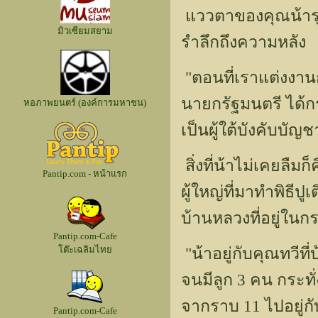
แววตาของคุณน้ารุจ
มิวเซียมสยาม
รำลึกถึงความหลัง
"ตอนที่เราแต่งงาน
นายกรัฐมนตรี ได้ก
หอภาพยนตร์ (องค์การมหาชน)
เป็นผู้ใต้บังคับบัญช
สิ่งที่น้าไม่เคยลื
Pantip.com - หน้าแรก
ผู้ใหญ่ที่มาทำพิธีปู
บ้านหลวงที่อยู่ในก
Pantip.com-Cafe
โต๊ะเฉลิมไทย
"น้าอยู่กับคุณทวีท
จนมีลูก 3 คน กระทั่
จากราบ 11 ไปอยู่กับ
Pantip.com-Cafe