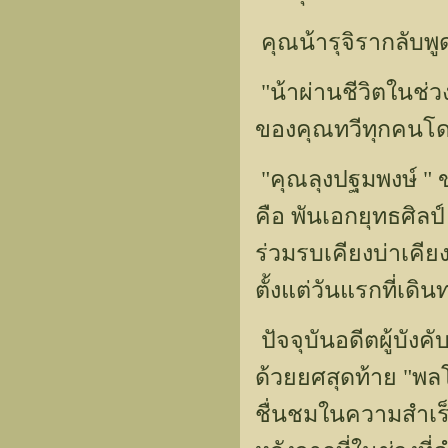
คุณน้ารุจิรากลับพูด
"น้าผ่านชีวิตในช่ว
ของคุณทวีทุกคนโดย
"คุณลุงปฐมพงษ์ " ข
คือ พันเอกยุทธศิลป
ร่วมรบเคียงบ่าเคี
ตั้งแต่วันแรกที่
ปัจจุบันอดีตผู้บัง
ด้วยยศสุดท้าย "พล
ชื่นชมในความสำเร็