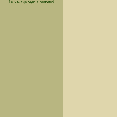
โต๊ะห้องสมุด กลุ่มประวัติศาสตร์