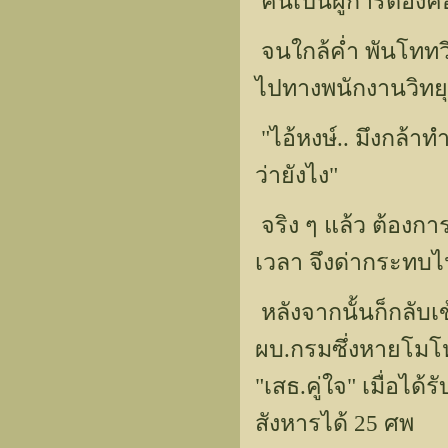
คนเป็นผู้การต้องคอย
จนใกล้ค่ำ พันโททวี
ไปทางพนักงานวิทยุที
"ไอ้หงษ์.. มึงกล้า
ว่ายังไง"
จริง ๆ แล้ว ต้องการ
เวลา จึงด่ากระทบไ
หลังจากนั้นก็กลับเข
ผบ.กรมซึ่งหายโมโห
"เสธ.คู่ใจ" เมื่อไ
สังหารได้ 25 ศพ