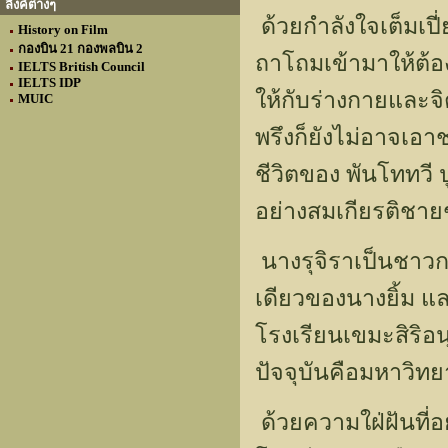
ลิงค์ต่างๆ
ด้วยกำลังใจเต็มเปี
History on Film
กองบิน 21 กองพลบิน 2
ถาโถมเข้ามาให้ต้อง
IELTS British Council
IELTS IDP
ให้กับร่างกายและจิ
MUIC
พรึงก็ยังไม่อาจเอา
ชีวิตของ พันโททวี 
อย่างสมเกียรติชายชา
นางรุจิราเป็นชาวกร
เดียวของนางยิ้ม แล
โรงเรียนเขมะสิริอน
ปัจจุบันคือมหาวิท
ด้วยความใฝ่ฝันที่อย