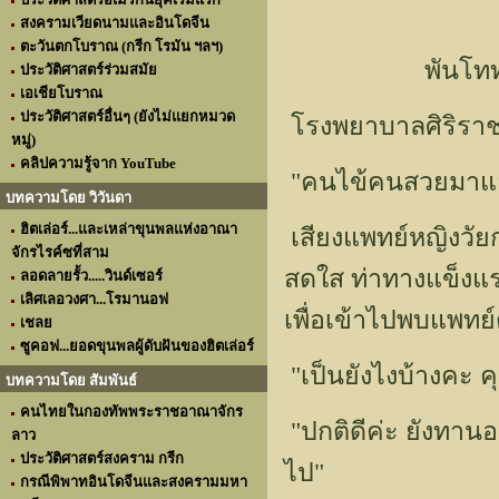
สงครามเวียดนามและอินโดจีน
ตะวันตกโบราณ (กรีก โรมัน ฯลฯ)
พันโท
ประวัติศาสตร์ร่วมสมัย
เอเชียโบราณ
ประวัติศาสตร์อื่นๆ (ยังไม่แยกหมวด
โรงพยาบาลศิริราช
หมู่)
คลิปความรู้จาก YouTube
"คนไข้คนสวยมาแล
บทความโดย วิวันดา
ฮิตเล่อร์...และเหล่าขุนพลแห่งอาณา
เสียงแพทย์หญิงวัยกล
จักรไรค์ซที่สาม
สดใส ท่าทางแข็งแรง
ลอดลายรั้ว.....วินด์เซอร์
เลิศเลอวงศา...โรมานอฟ
เพื่อเข้าไปพบแพทย
เชลย
ซูคอฟ...ยอดขุนพลผู้ดับฝันของฮิตเล่อร์
"เป็นยังไงบ้างคะ ค
บทความโดย สัมพันธ์
คนไทยในกองทัพพระราชอาณาจักร
"ปกติดีค่ะ ยังทาน
ลาว
ประวัติศาสตร์สงคราม กรีก
ไป"
กรณีพิพาทอินโดจีนและสงครามมหา