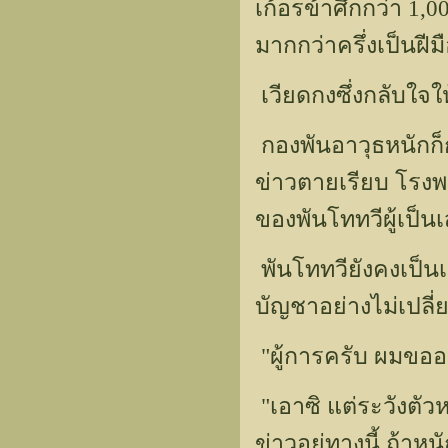
เก้อรข้าศึกกว่า 1
มากกว่าครึ่งเป็นฝีม
เวียดกงซึ่งกลับใจให้
กองพันอาวุธหนักก
ข่าวตายเรียบ โรงพย
ของพันโททวีผู้เป็น
พันโททวียังคงเป็น
บัญชาอย่างไม่เปลี่
"ผู้การครับ ผมขอ
"เอาซิ แต่ระวังตัว
ข่าวอยู่ทางนี้ ถ้าห