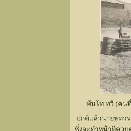
พันโท ทวี (คนท
ปกติแล้วนายทหารที
ซึ่งจะทำหน้าที่ควบค