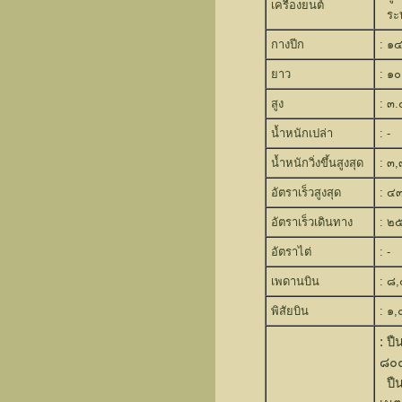
เครื่องยนต์
ระบ
กางปีก
: ๑๔
ยาว
: ๑๐
สูง
: ๓.
น้ำหนักเปล่า
: -
น้ำหนักวิ่งขึ้นสูงสุด
: ๓
อัตราเร็วสูงสุด
: ๔๓
อัตราเร็วเดินทาง
: ๒
อัตราไต่
: -
เพดานบิน
: ๘
พิสัยบิน
: ๑,
: ป
๘๐๐
ปืน