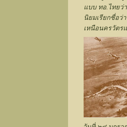
แบบ ทอ.ไทยว่า
นิยมเรียกชื่อว่
เหนือนครวัตร
วันที่ ๒๘ มกร