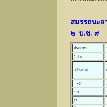
สมรรถนะอาก
๒ บ.ข. ๙
ประเภท
ผู้สร้าง
เครื่องยนต์
กางปีก
ยาว
สูง