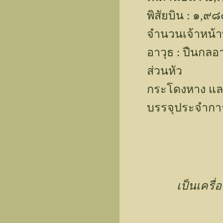
พิสัยบิน : ๑,๙๘
จำนวนเจ้าหน้าที
อาวุธ : ปืนกลอ
ส่วนหัว
กระโดงหาง และ
บรรจุประจำการ
เป็นเครื