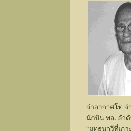
จ่าอากาศโท จำ
นักบิน ทอ. ลำดั
“ยุทธนาวีที่เก