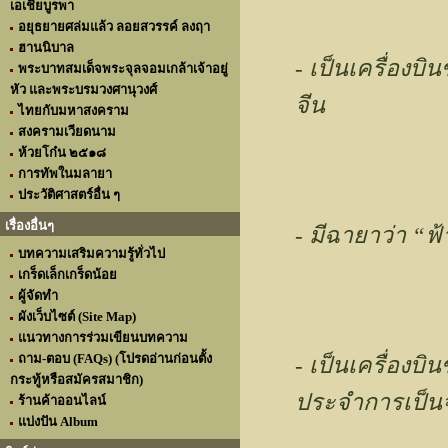
เอเชียบูรพา
อยุธยายศล่มแล้ว ลอยสวรรค์ ลงฤา
ฮานนิบาล
- เป็นเครื่อง
พระบาทสมเด็จพระจุลจอมเกล้าเจ้าอยู่
หัว และพระบรมวงศานุวงศ์
จีน
ไทยกับมหาสงคราม
สงครามเวียดนาม
ห้วยโก๋น ๒๕๑๘
การทัพในมลายา
ประวัติศาสตร์อื่น ๆ
เรื่องอื่นๆ
- มีฉายาว่า “ฟ
บทความเสริมความรู้ทั่วไป
เกร็ดเล็กเกร็ดน้อย
ผู้จัดทำ
ผังเว็บไซต์ (Site Map)
แนวทางการร่วมเขียนบทความ
ถาม-ตอบ (FAQs) (โปรดอ่านก่อนตั้ง
- เป็นเครื่องบ
กระทู้หรือสมัครสมาชิก)
ประจำการเป็นจำ
ร้านค้าออนไลน์
แบ่งปัน Album