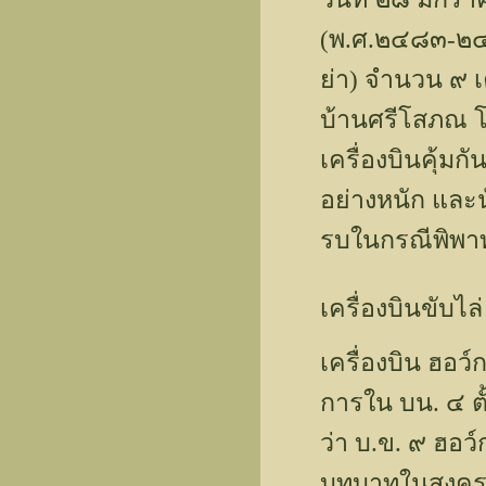
(พ.ศ.๒๔๘๓-๒๔๘
ย่า) จำนวน ๙ เค
บ้านศรีโสภณ โ
เครื่องบินคุ้มก
อย่างหนัก และ
รบในกรณีพิพาท
เครื่องบินขับไล
เครื่องบิน ฮอว
การใน บน. ๔ ตั้
ว่า บ.ข. ๙ ฮอว์
บทบาทในสงคร