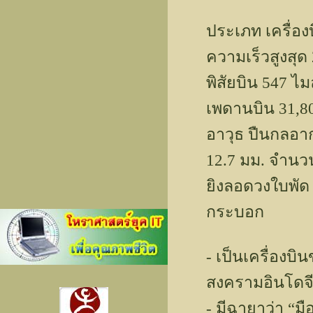
ประเภท เครื่องบิ
ความเร็วสูงสุด 
พิสัยบิน 547 ไมล
เพดานบิน 31,8
อาวุธ ปืนกลอา
12.7 มม. จำนว
ยิงลอดวงใบพัด
กระบอก
- เป็นเครื่องบ
สงครามอินโดจ
- มีฉายาว่า “มื