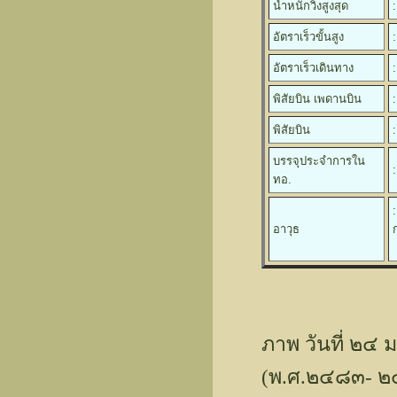
น้ำหนักวิ่งสูงสุด
อัตราเร็วขั้นสูง
อัตราเร็วเดินทาง
พิสัยบิน เพดานบิน
พิสัยบิน
บรรจุประจำการใน
ทอ.
อาวุธ
ภาพ วันที่ ๒๔
(พ.ศ.๒๔๘๓- ๒๔๘