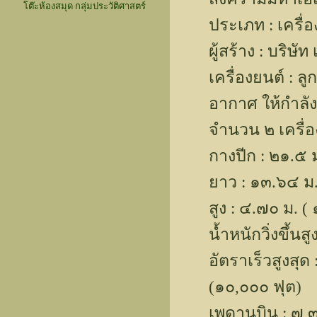
โต๊ะห้องสมุด กลุ่มประวัติศาสตร์
ประเภท : เครื่อ
ผู้สร้าง : บริษ
เครื่องยนต์ : 
อากาศ ให้กำลั
จำนวน ๒ เครื่อ
กางปีก : ๒๑.๕ ม
ยาว : ๑๓.๖๔ ม. 
สูง : ๔.๗๐ ม. ( 
น้ำหนักวิ่งขึ้น
อัตราเร็วสูงสุด
(๑๐,๐๐๐ ฟุต)
เพดานบิน : ๗,๓