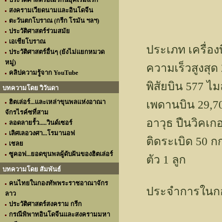
สงครามเวียดนามและอินโดจีน
ตะวันตกโบราณ (กรีก โรมัน ฯลฯ)
ประวัติศาสตร์ร่วมสมัย
เอเชียโบราณ
ประเภท เครื่องบิ
ประวัติศาสตร์อื่นๆ (ยังไม่แยกหมวด
หมู่)
ความเร็วสูงสุด 
คลิปความรู้จาก YouTube
พิสัยบิน 577 ไมล
บทความโดย วิวันดา
ฮิตเล่อร์...และเหล่าขุนพลแห่งอาณา
เพดานบิน 29,7
จักรไรค์ซที่สาม
อาวุธ ปืนวิคเก
ลอดลายรั้ว.....วินด์เซอร์
เลิศเลอวงศา...โรมานอฟ
ติดระเบิด 50 กก
เชลย
ซูคอฟ...ยอดขุนพลผู้ดับฝันของฮิตเล่อร์
ตัว 1 ลูก
บทความโดย สัมพันธ์
คนไทยในกองทัพพระราชอาณาจักร
ประจำการในกอง
ลาว
ประวัติศาสตร์สงคราม กรีก
กรณีพิพาทอินโดจีนและสงครามมหา