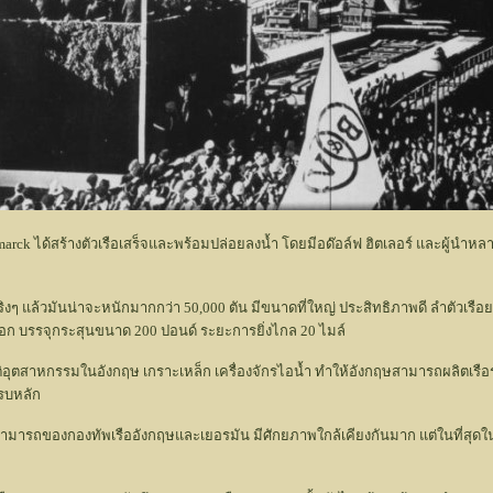
smarck ได้สร้างตัวเรือเสร็จและพร้อมปล่อยลงน้ำ โดยมีอด๊อล์ฟ ฮิตเลอร์ และผู้
จริงๆ แล้วมันน่าจะหนักมากกว่า 50,000 ตัน มีขนาดที่ใหญ่ ประสิทธิภาพดี ลำตัวเรื
ะบอก บรรจุกระสุนขนาด 200 ปอนด์ ระยะการยิ่งไกล 20 ไมล์
ิวัติอุตสาหกรรมในอังกฤษ เกราะเหล็ก เครื่องจักรไอน้ำ ทำให้อังกฤษสามารถผลิตเ
รบหลัก
ามารถของกองทัพเรืออังกฤษและเยอรมัน มีศักยภาพใกล้เคียงกันมาก แต่ในที่สุดในป