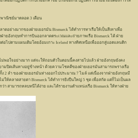
ยได้ออกปฏิบัติการกับเรืออีกลำชื่อ ปรินซอเก้น ปฏิบัติการนี้ เยอรมันต้องการให้
ือพาณิชย์มาตลอด 3 เดือน
ผิดพลาดอย่างมากของฝ่ายเยอรมัน Bismarck ได้ทำการทาเรือให้เป็นสีเทาเพื่อ
องฝ่ายอังกฤษทำการบินออกลาดตระเวณและถ่ายภาพเรือ Bismarck ได้ ฝ่าย
ัวต่อไปตามแผนเดิมโดยอ้อมเกาะ Iceland ทางทิศเหนือเพื่อออกสู่แอตแลนติก
ามไม่พอใจอย่างมาก แต่จะให้ถอนตัวในตอนนี้คงสายไปแล้ว ฝ่ายอังกฤษยังคง
ด้พยายามปิดเส้นทางอยู่ข้างหน้า ด้วยความโชคดีของฝ่ายเยอรมันสามารถพรางเรือ
ทั้ง 2 ลำ ของฝ่ายเยอรมันห่างออกไปประมาณ 7 ไมล์ แต่เนื่องจากฝ่ายอังกฤษมี
ไม่ให้คลาดสายตา Bismarck ได้ทำการยิงปืนใหญ่ 5 ชุด เพื่อสกัด แต่ก็ไม่เป็นผล
มากกว่า สามารถหลบหนีได้ง่าย และได้รายงานตำแหน่งเรือ Bismarck ให้ทางฝ่าย