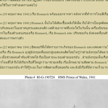
ับการติดต่อมาเท่านั้น ปฏิบัติการของ Bismarck ในครั้งนี้ชื่อว่า Exercise Rhine โด
ื่อใช้ในการทำสงครามต่อไป
Rhine (19 พฤษภาคม 1941) เรือ Bismarck พร้อมออกจากท่า หลังจากที่ทำการโจมตีเร
ine (21 พฤษภาคม 1941) Bismarck นั้นไม่ได้เติมเชื้อเพลิงให้เต็ม ถือได้ว่าเป็นจุด
ปกับหมอกในมหาสมุทรแอตแลนติก แต่ด้วยอากาศที่แจ่มใสในวันนั้น เครื่องบินข
ในเรื่องตำแหน่งของเรือ Bismarck, เรือ Bismarck และ ปรินซอเก้น ยังคงเคลื่อนต
าศและการพรางตัว
 Rhine (22 พฤษภาคม 1941) ฮิตเลอร์พึ่งได้ทราบภาระกิจของ Bismarck และแสดงคว
องเรือ เรือ Bismarck มุ่งสู่อังกฤษเพื่อออกสู่แอตแลนติดโดยไม่รู่ว่าฝ่ายอังกฤษไ
เมื่อช่วงพลบค่ำท้องฟ้าสดใส ถือเป็นหายนะของฝ่ายเยอรมัน .. ฝ่ายอังกฤษเห็นเรือ
รโจมตีได้ จึงได้เรียกเรือที่ใหญ่กว่ามาช่วยเหลือ เรือเล็กพยายามติดตาม Bismarck 
ันสมัยกว่าเยอรมัน ทำให้รู้ระยะในการติดตามที่ปลอดภัย และยังมีเรือที่มีความเร็ว