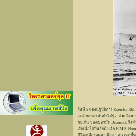
h.m.s Pr
วันที่ 5 ของปฏิบัติการ Exercise R
แต่ฝ่ายเยอรมันยังไม่รู้ว่าฝ่ายอังก
ซอเก้น ของเยอรมัน Bismarck จึงทำ
เรือเพื่อใช้ปืนอีกฝั่ง เรือ H.M.S
ชีวิตเหลือรอดมาเพียง 3 คน เหตุที