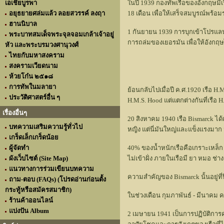
เอเชียบูรพา
ในปี 1939 กองทัพเรือของอังกฤษมีเร
อยุธยายศล่มแล้ว ลอยสวรรค์ ลงฤา
18 เดือน เพื่อให้เสร็จสมบูรณ์พร้อม
ฮานนิบาล
1 กันยายน 1939 การบุกเข้าโปรแลนด
พระบาทสมเด็จพระจุลจอมเกล้าเจ้าอยู่
การถล่มของเยอรมัน เพื่อให้อังกฤ
หัว และพระบรมวงศานุวงศ์
ไทยกับมหาสงคราม
สงครามเวียดนาม
H.M
ห้วยโก๋น ๒๕๑๘
การทัพในมลายา
ย้อนกลับไปเมื่อปี ค.ศ.1920 เรือ 
ประวัติศาสตร์อื่น ๆ
H.M.S. Hood แต่แตกต่างกันที่เรื
เรื่องอื่นๆ
20 สิงหาคม 1940 เรือ Bismarck ได
บทความเสริมความรู้ทั่วไป
หญิง แต่นี่มันใหญ่และแข็งแรงมา
เกร็ดเล็กเกร็ดน้อย
ผู้จัดทำ
40% ของน้ำหนักเรือคือเกราะเหล็ก กำ
ผังเว็บไซต์ (Site Map)
ไม่เข้าฝั่ง ภายในเรือมี ยา หมอ ช่
แนวทางการร่วมเขียนบทความ
ความสำคัญของ Bismarck นั้นอยู่ที
ถาม-ตอบ (FAQs) (โปรดอ่านก่อนตั้ง
กระทู้หรือสมัครสมาชิก)
ในช่วงเดือน กุมภาพันธ์ - มีนาคม 
ร้านค้าออนไลน์
แบ่งปัน Album
2 เมษายน 1941 เป็นการปฏิบัติการ