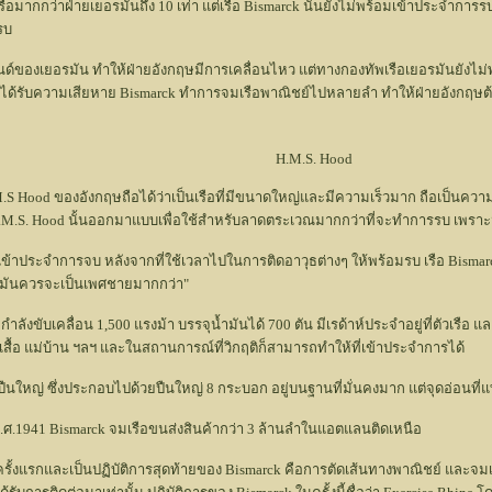
ือมากกว่าฝ่ายเยอรมันถึง 10 เท่า แต่เรือ Bismarck นั้นยังไม่พร้อมเข้าประจำการร
รบ
์ของเยอรมัน ทำให้ฝ่ายอังกฤษมีการเคลื่อนไหว แต่ทางกองทัพเรือเยอรมันยังไม่พร้อม
ษได้รับความเสียหาย Bismarck ทำการจมเรือพาณิชย์ไปหลายลำ ทำให้ฝ่ายอังกฤษต้
.S. Hood
H.M.S Hood ของอังกฤษถือได้ว่าเป็นเรือที่มีขนาดใหญ่และมีความเร็วมาก ถือเป็นค
อ H.M.S. Hood นั้นออกมาแบบเพื่อใช้สำหรับลาดตระเวณมากกว่าที่จะทำการรบ เพราะม
้เข้าประจำการจบ หลังจากที่ใช้เวลาไปในการติดอาวุธต่างๆ ให้พร้อมรบ เรือ Bismar
ก มันควรจะเป็นเพศชายมากกว่า"
ลังขับเคลื่อน 1,500 แรงม้า บรรจุน้ำมันได้ 700 ตัน มีเรด้าห์ประจำอยู่ที่ตัวเรือ 
างเสื้อ แม่บ้าน ฯลฯ และในสถานการณ์ที่วิกฤติก็สามารถทำให้ที่เข้าประจำการได้
่ปืนใหญ่ ซึ่งประกอบไปด้วยปืนใหญ่ 8 กระบอก อยู่บนฐานที่มั่นคงมาก แต่จุดอ่อนที
ค.ศ.1941 Bismarck จมเรือขนส่งสินค้ากว่า 3 ล้านลำในแอตแลนติดเหนือ
ครั้งแรกและเป็นปฏิบัติการสุดท้ายของ Bismarck คือการตัดเส้นทางพาณิชย์ และจ