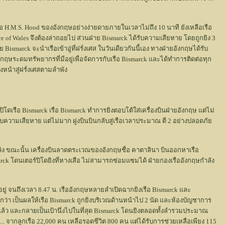
ือ H.M.S. Hood ของอังกฤษอย่างง่ายดายภายในเวลาไม่ถึง 10 นาที ยังเหลือเรือ
ce of Wales จึงต้องล่าถอยไป ส่วนฝ่าย Bismarck ได้รับความเสียหาย โดยถูกยิง 3
 Bismarck จะนำเรือเข้าอู่ที่ฝรั่งเศส ในวันเดียวกันนี้เอง ทางฝ่ายอังกฤษได้รับ
ฤษระดมทรัพยากรที่มีอยู่เพื่อจัดการกับเรือ Bismarck และได้ทำการติดต่อทุก
หน้าสู่ฝรั่งเศสตามลำพัง
ปิโดเรือ Bismarck เรือ Bismarck ทำการยิงตอบโต้ใส่เครื่องบินฝ่ายอังกฤษ แต่ไม่
รับความเสียหาย แต่ไม่มาก ฝูงบินบินกลับสู่เรือเวลาประมาณ ตี 2 อย่างปลอดภัย
อเพลิง ขณะนั้น เครื่องบินลาดตระเวณของอังกฤษชื่อ คาตาลินา บินออกหาเรือ
rck โดนเตอร์ปิโดยิงที่หางเสือ ไม่สามารถซ่อมแซมได้ ฝ่ายกองเรืออังกฤษกำลัง
ยู่ จนถึงเวลา 8.47 น. เรืออังกฤษหลายลำเปิดฉากยิงเรือ Bismarck และ
กกว่า เป็นผลให้เรือ Bismarck ถูกยิงบริเวณด้านหน้าไป 2 นัด และห้องบัญชาการ
้แล้ว และกลายเป็นเป้านึ่งไปในที่สุด Bismarck โดนยิงตลอดทั้งลำรวมประมาณ
... จากลูกเรือ 22,000 คน เหลือรอดชีวิต 800 คน แต่ได้รับการช่วยเหลือเพียง 115