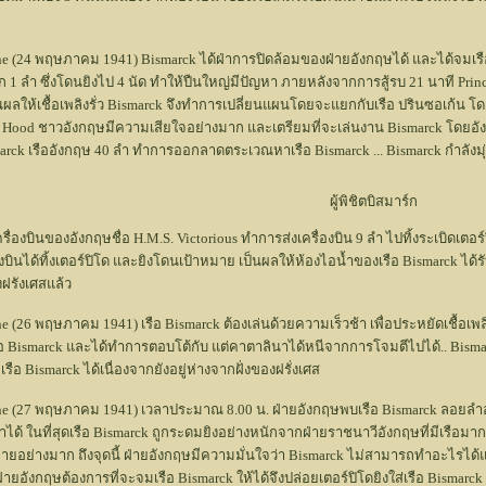
Rhine (24 พฤษภาคม 1941) Bismarck ได้ฝ่าการปิดล้อมของฝ่ายอังกฤษได้ และได้จมเร
ีก 1 ลำ ซึ่งโดนยิงไป 4 นัด ทำให้ปืนใหญ่มีปัญหา ภายหลังจากการสู้รบ 21 นาที Prin
 เป็นผลให้เชื้อเพลิงรั่ว Bismarck จึงทำการเปลี่ยนแผนโดยจะแยกกับเรือ ปรินซอเก้น โดย
 Hood ชาวอังกฤษมีความเสียใจอย่างมาก และเตรียมที่จะเล่นงาน Bismarck โดยอังก
arck เรืออังกฤษ 40 ลำ ทำการออกลาดตระเวณหาเรือ Bismarck ... Bismarck กำลังมุ่ง
ผู้พิชิตบิสมาร์ก
่องบินของอังกฤษชื่อ H.M.S. Victorious ทำการส่งเครื่องบิน 9 ลำ ไปทิ้งระเบิดเตอร์
บินได้ทิ้งเตอร์ปิโด และยิงโดนเป้าหมาย เป็นผลให้ห้องไอน้ำของเรือ Bismarck ได้
องฝรังเศสแล้ว
hine (26 พฤษภาคม 1941) เรือ Bismarck ต้องเล่นด้วยความเร็วช้า เพื่อประหยัดเชื้
เรือ Bismarck และได้ทำการตอบโต้กับ แต่คาตาลินาได้หนีจากการโจมตีไปได้.. Bisma
รือ Bismarck ได้เนื่องจากยังอยู่ห่างจากฝั่งของฝรั่งเศส
Rhine (27 พฤษภาคม 1941) เวลาประมาณ 8.00 น. ฝ่ายอังกฤษพบเรือ Bismarck ลอยลำอ
ำได้ ในที่สุดเรือ Bismarck ถูกระดมยิงอย่างหนักจากฝ่ายราชนาวีอังกฤษที่มีเรือมา
ยหายอย่างมาก ถึงจุดนี้ ฝ่ายอังกฤษมีความมั่นใจว่า Bismarck ไม่สามารถทำอะไรได
ายอังกฤษต้องการที่จะจมเรือ Bismarck ให้ได้จึงปล่อยเตอร์ปิโดยิงใส่เรือ Bismarck 