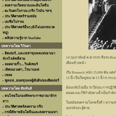
สงครามเวียดนามและอินโดจีน
ตะวันตกโบราณ (กรีก โรมัน ฯลฯ)
ประวัติศาสตร์ร่วมสมัย
เอเชียโบราณ
ประวัติศาสตร์อื่นๆ (ยังไม่แยกหมวด
หมู่)
คลิปความรู้จาก YouTube
บทความโดย วิวันดา
ฮิตเล่อร์...และเหล่าขุนพลแห่งอาณา
14 กุมภาพันธ์ ค.ศ.1939 เรือรบ Bi
จักรไรค์ซที่สาม
เดือนข้างหน้า
ลอดลายรั้ว.....วินด์เซอร์
เลิศเลอวงศา...โรมานอฟ
เรือ Bismarck หนัก 35,000 ตัน แต่
เชลย
13 นิ้ว ปืนใหญ่ขนาด 15 นิ้ว 8 กร
ซูคอฟ...ยอดขุนพลผู้ดับฝันของฮิตเล่อร์
ย้อนกลับไปเมื่อ 50 ปีก่อน การปฏ
บทความโดย สัมพันธ์
ตลอด และใช้กำลังทางน้ำเป็นกำลัง
คนไทยในกองทัพพระราชอาณาจักร
ลาว
ในสมัยสงครามโลกครั้งที่ 1 ความส
ประวัติศาสตร์สงคราม กรีก
เยอรมันจะสู้ตาย..
กรณีพิพาทอินโดจีนและสงครามมหา