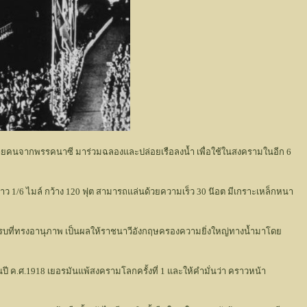
นำหลายคนจากพรรคนาซี มาร่วมฉลองและปล่อยเรือลงน้ำ เพื่อใช้ในสงครามในอีก 6
อยาว 1/6 ไมล์ กว้าง 120 ฟุต สามารถแล่นด้วยความเร็ว 30 น๊อต มีเกราะเหล็กหนา
รือรบที่ทรงอานุภาพ เป็นผลให้ราชนาวีอังกฤษครองความยิ่งใหญ่ทางน้ำมาโดย
ี ค.ศ.1918 เยอรมันแพ้สงครามโลกครั้งที่ 1 และให้คำมั่นว่า คราวหน้า