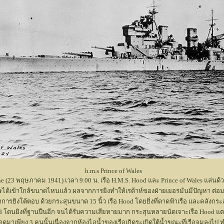
ince of Wales
hine (23 พฤษภาคม 1941) เวลา 9.00 น. เรือ H.M.S. Hood และ Prince of Wales แล่นด้
ฤษได้เข้าใกล้ขนาดไหนแล้ว ผลจากการยิงทำให้เรด้าห์ของฝ่ายเยอรมันมีปัญหา ต่อมาเรือ
การยิงโต้ตอบ ด้วยกระสุนขนาด 15 นิ้ว เรือ Hood โดยยิ่งที่ดาดฟ้าเรือ และคลังกระ
. Hood โดนยิงที่ฐานปืนอีก จนได้รับความเสียหายมาก กระสุนหลายนัดเจาะเรือ Hood แ
่รอดมาเพียง 3 คนนั้นเนื่องจากห้องไอน้ำของเรือเกิดระเบิดใต้น้ำขณะที่เรือจมลงไ