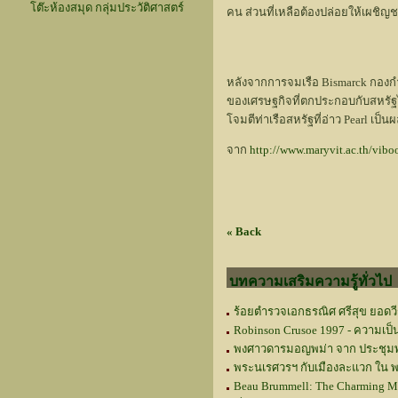
โต๊ะห้องสมุด กลุ่มประวัติศาสตร์
คน ส่วนที่เหลือต้องปล่อยให้เผชิญ
หลังจากการจมเรือ Bismarck กองกำล
ของเศรษฐกิจที่ตกประกอบกับสหรัฐได
โจมตีท่าเรือสหรัฐที่อ่าว Pearl เป็น
จาก
http://www.maryvit.ac.th/vibo
« Back
บทความเสริมความรู้ทั่วไป
ร้อยตำรวจเอกธรณิศ ศรีสุข ยอดวี
Robinson Crusoe 1997 - ความเป็
พงศาวดารมอญพม่า จาก ประชุมพ
พระนเรศวรฯ กับเมืองละแวก ใน 
Beau Brummell: The Charming Ma