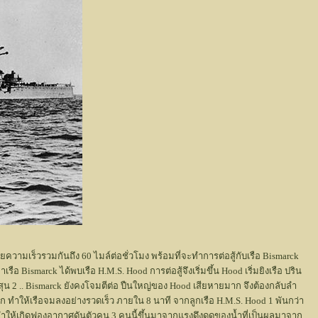
วยความเร็วรวมกันถึง 60 ไมล์ต่อชั่วโมง พร้อมที่จะทำการต่อสู้กับเรือ Bismarck
 Bismarck ได้พบเรือ H.M.S. Hood การต่อสู้จึงเริ่มขึ้น Hood เริ่มยิงเรือ ปริน
สุน 2 .. Bismarck ยังคงโจมตีต่อ ปืนใหญ่ของ Hood เสียหายมาก จึงต้องกลับลำ
ตก ทำให้เรือจมลงอย่างรวดเร็ว ภายใน 8 นาที จากลูกเรือ H.M.S. Hood 1 พันกว่า
ป ทำให้เกิดฟองอากาศดันตัวคน 3 คนนี้ขึ้นมาจากแรงดึงดูดของน้ำที่เป็นผลมาจาก