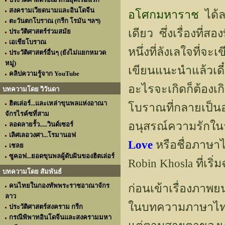
สงครามเวียดนามและอินโดจีน
อโศกมหาราช
ได้ลง
ตะวันตกโบราณ (กรีก โรมัน ฯลฯ)
เดียว ซึ่งเรื่องที่ส
ประวัติศาสตร์ร่วมสมัย
เอเชียโบราณ
หนึ่งที่ลังเลใจที่จ
ประวัติศาสตร์อื่นๆ (ยังไม่แยกหมวด
หมู่)
เขียนแนะนำแล้วเดี
คลิปความรู้จาก YouTube
อะไรจะเกิดก็ต้องเกิด
บทความโดย วิวันดา
ฮิตเล่อร์...และเหล่าขุนพลแห่งอาณา
โบราณที่กลายเป็นอ
จักรไรค์ซที่สาม
อนุสรณ์ความรักใน
ลอดลายรั้ว.....วินด์เซอร์
เลิศเลอวงศา...โรมานอฟ
Love
หรือชื่อภาษา
เชลย
ซูคอฟ...ยอดขุนพลผู้ดับฝันของฮิตเล่อร์
Robin Khosla ที่เริ่
บทความโดย สัมพันธ์
คนไทยในกองทัพพระราชอาณาจักร
ก่อนเข้าเรื่องภาพ
ลาว
ในบทความภาษาไทยเท
ประวัติศาสตร์สงคราม กรีก
กรณีพิพาทอินโดจีนและสงครามมหา