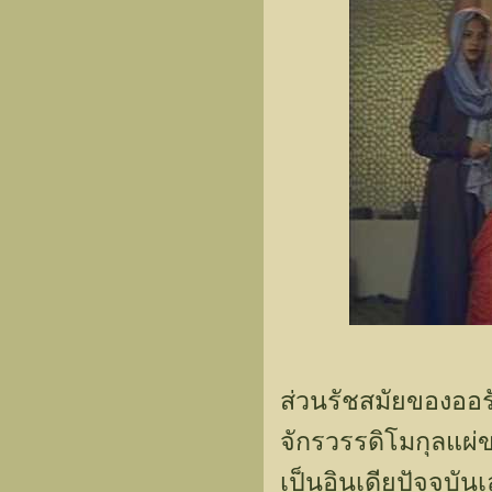
ส่วนรัชสมัยของออรั
จักรวรรดิโมกุลแผ
เป็นอินเดียปัจจุบัน