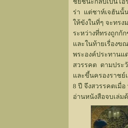
ชัยชนะกลับเป็นโอร
ร่า แต่ชาห์เจฮันน
ให้ขังในที่ๆ จะท
ระหว่างที่ทรงถูกก
และในท้ายเรื่องข
พระองค์ประทานแด่พ
สวรรคต ตามประวัติ
และขึ้นครองราชย์แท
8 ปี จึงสวรรคตเมื่
อ่านหนังสือจบเล่ม