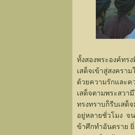
ทั้งสองพระองค์ทรงม
เสด็จเข้าสู่สงคร
ด้วยความรักและคว
เสด็จตามพระสวามีไ
ทรงทราบก็รีบเสด็
อยู่หลายชั่วโมง จ
ข้าศึกทำอันตราย ย