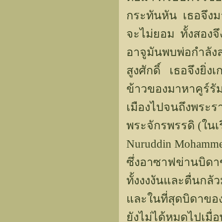
กระทันหัน เธอจึงมา
จะไม่ยอม ทั้งสองจึ
อาจูมันพบพ่อกำลัง
สูงศักดิ์ เธอจึงยิ่
ข้าวของมาหาคูร์รั
เมืองไปจนถึงพระรา
พระจักรพรรดิ (ในเ
Nuruddin Mohammed 
ซึ่งอาซาฟข่านบิดา
ทั้งงงงันและตื่นกล
และในที่สุดบิดาขอ
ยังไม่ได้หมดไปเมื่