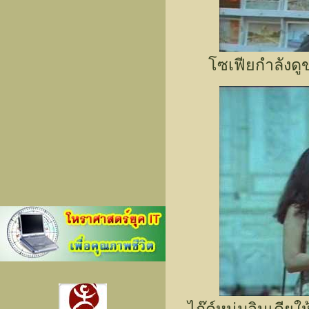
โซเฟียกำลังด