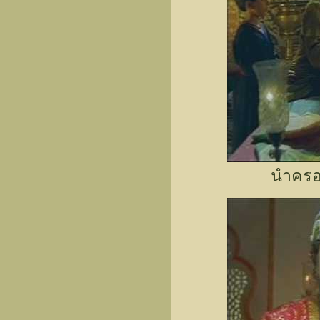
นำครอ