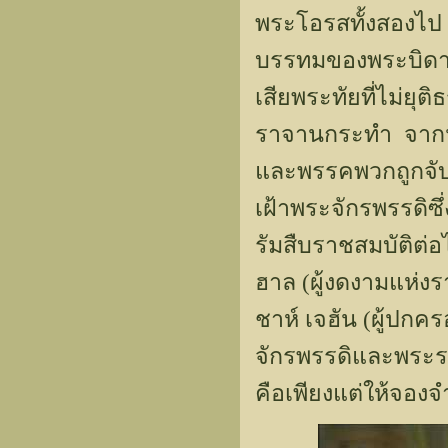
พระโอรสทั้งสองไป ค
บรรทมของพระบิดาซ
เสียพระทัยที่ไม่ยุ
ราจานกระทำ จากนั้
และพรรคพวกถูกจั
เฝ้าพระจักรพรรดิซึ
รัมสืบราชสมบัติต
ฮาล (ผู้งดงามแห่ง
ชาห์ เจฮัน (ผู้ปกค
จักรพรรดิและพระรา
คือเพียงแต่ให้จองจ