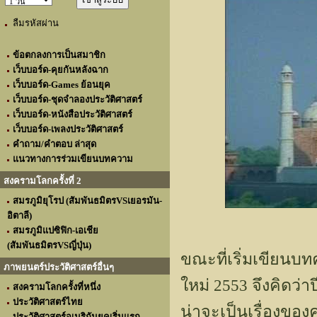
ลืมรหัสผ่าน
ข้อตกลงการเป็นสมาชิก
เว็บบอร์ด-คุยกันหลังฉาก
เว็บบอร์ด-Games ย้อนยุค
เว็บบอร์ด-ชุดจำลองประวัติศาสตร์
เว็บบอร์ด-หนังสือประวัติศาสตร์
เว็บบอร์ด-เพลงประวัติศาสตร์
คำถาม/คำตอบ ล่าสุด
แนวทางการร่วมเขียนบทความ
สงครามโลกครั้งที่ 2
สมรภูมิยุโรป (สัมพันธมิตรVSเยอรมัน-
อิตาลี)
สมรภูมิแปซิฟิก-เอเชีย
(สัมพันธมิตรVSญี่ปุ่น)
ขณะที่เริ่มเขียนบท
ภาพยนตร์ประวัติศาสตร์อื่นๆ
ใหม่ 2553 จึงคิดว่
สงครามโลกครั้งที่หนึ่ง
ประวัติศาสตร์ไทย
น่าจะเป็นเรื่องของ
ประวัติศาสตร์อเมริกันยุคเริ่มแรก