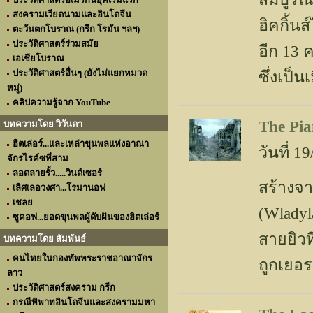
สงครามเวียดนามและอินโดจีน
ฮิคกิ้
ตะวันตกโบราณ (กรีก โรมัน ฯลฯ)
ประวัติศาสตร์ร่วมสมัย
อีก 13 
เอเชียโบราณ
ประวัติศาสตร์อื่นๆ (ยังไม่แยกหมวด
ซึ่งเป็
หมู่)
คลิปความรู้จาก YouTube
The Pia
บทความโดย วิวันดา
ฮิตเล่อร์...และเหล่าขุนพลแห่งอาณา
วันที่ 
จักรไรค์ซที่สาม
ลอดลายรั้ว.....วินด์เซอร์
สร้างจ
เลิศเลอวงศา...โรมานอฟ
เชลย
(Wladyl
ซูคอฟ...ยอดขุนพลผู้ดับฝันของฮิตเล่อร์
สายยิว
บทความโดย สัมพันธ์
คนไทยในกองทัพพระราชอาณาจักร
ถูกเยอ
ลาว
ประวัติศาสตร์สงคราม กรีก
กรณีพิพาทอินโดจีนและสงครามมหา