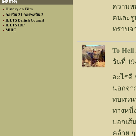
ลิงค์ต่างๆ
ความหม
History on Film
กองบิน 21 กองพลบิน 2
คนละรูป
IELTS British Council
IELTS IDP
ทราบจาก
MUIC
To Hell
วันที่ 
อะไรดี 
นอกจากไ
ทบทวนปร
ทางหนึ
บอกเส้
คล้าย ๆ