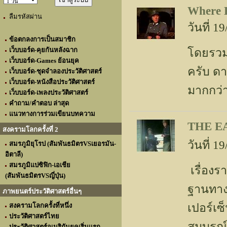
Where 
ลืมรหัสผ่าน
วันที่ 
ข้อตกลงการเป็นสมาชิก
เว็บบอร์ด-คุยกันหลังฉาก
โดยรวม
เว็บบอร์ด-Games ย้อนยุค
ครับ ดา
เว็บบอร์ด-ชุดจำลองประวัติศาสตร์
เว็บบอร์ด-หนังสือประวัติศาสตร์
มากกว่า
เว็บบอร์ด-เพลงประวัติศาสตร์
คำถาม/คำตอบ ล่าสุด
แนวทางการร่วมเขียนบทความ
THE EA
สงครามโลกครั้งที่ 2
วันที่ 
สมรภูมิยุโรป (สัมพันธมิตรVSเยอรมัน-
อิตาลี)
สมรภูมิแปซิฟิก-เอเชีย
เรื่องรา
(สัมพันธมิตรVSญี่ปุ่น)
ฐานทางป
ภาพยนตร์ประวัติศาสตร์อื่นๆ
เปอร์เซ็
สงครามโลกครั้งที่หนึ่ง
ประวัติศาสตร์ไทย
สมบูรณ์ 
ประวัติศาสตร์อเมริกันยุคเริ่มแรก