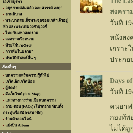
The Las
เอเชียบูรพา
อยุธยายศล่มแล้ว ลอยสวรรค์ ลงฤา
สงครา
ฮานนิบาล
พระบาทสมเด็จพระจุลจอมเกล้าเจ้าอยู่
วันที่ 
หัว และพระบรมวงศานุวงศ์
ไทยกับมหาสงคราม
หนังสงค
สงครามเวียดนาม
ห้วยโก๋น ๒๕๑๘
เกราะใน
การทัพในมลายา
ประวัติศาสตร์อื่น ๆ
ประกอบ
เรื่องอื่นๆ
บทความเสริมความรู้ทั่วไป
Days of 
เกร็ดเล็กเกร็ดน้อย
ผู้จัดทำ
วันที่ 
ผังเว็บไซต์ (Site Map)
แนวทางการร่วมเขียนบทความ
คนอาฟร
ถาม-ตอบ (FAQs) (โปรดอ่านก่อนตั้ง
กระทู้หรือสมัครสมาชิก)
กองทัพอ
ร้านค้าออนไลน์
แบ่งปัน Album
ไม่ได้ถ