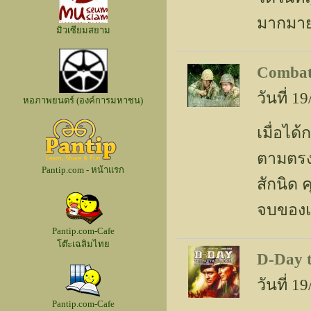
มากมายห
มิวเซียมสยาม
Combat
วันที่ 
หอภาพยนตร์ (องค์การมหาชน)
เมื่อได้
ตามตรงว
Pantip.com - หน้าแรก
สักนิด ค
จบของแ
Pantip.com-Cafe
โต๊ะเฉลิมไทย
D-Day t
วันที่ 
Pantip.com-Cafe