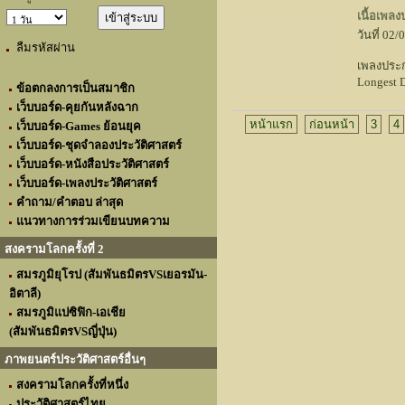
เนื้อเพล
วันที่ 02
ลืมรหัสผ่าน
เพลงประก
Longest 
ข้อตกลงการเป็นสมาชิก
เว็บบอร์ด-คุยกันหลังฉาก
หน้าแรก
ก่อนหน้า
3
4
เว็บบอร์ด-Games ย้อนยุค
เว็บบอร์ด-ชุดจำลองประวัติศาสตร์
เว็บบอร์ด-หนังสือประวัติศาสตร์
เว็บบอร์ด-เพลงประวัติศาสตร์
คำถาม/คำตอบ ล่าสุด
แนวทางการร่วมเขียนบทความ
สงครามโลกครั้งที่ 2
สมรภูมิยุโรป (สัมพันธมิตรVSเยอรมัน-
อิตาลี)
สมรภูมิแปซิฟิก-เอเชีย
(สัมพันธมิตรVSญี่ปุ่น)
ภาพยนตร์ประวัติศาสตร์อื่นๆ
สงครามโลกครั้งที่หนึ่ง
ประวัติศาสตร์ไทย