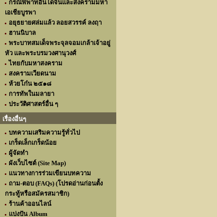
กรณีพิพาทอินโดจีนและสงครามมหา
เอเชียบูรพา
อยุธยายศล่มแล้ว ลอยสวรรค์ ลงฤา
ฮานนิบาล
พระบาทสมเด็จพระจุลจอมเกล้าเจ้าอยู่
หัว และพระบรมวงศานุวงศ์
ไทยกับมหาสงคราม
สงครามเวียดนาม
ห้วยโก๋น ๒๕๑๘
การทัพในมลายา
ประวัติศาสตร์อื่น ๆ
เรื่องอื่นๆ
บทความเสริมความรู้ทั่วไป
เกร็ดเล็กเกร็ดน้อย
ผู้จัดทำ
ผังเว็บไซต์ (Site Map)
แนวทางการร่วมเขียนบทความ
ถาม-ตอบ (FAQs) (โปรดอ่านก่อนตั้ง
กระทู้หรือสมัครสมาชิก)
ร้านค้าออนไลน์
แบ่งปัน Album