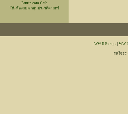
Pantip.com-Cafe
โต๊ะห้องสมุด กลุ่มประวัติศาสตร์
|
WW II Europe
|
WW II
สนใจร่ว